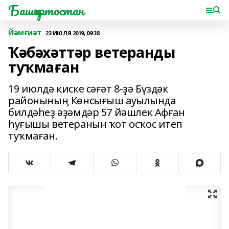
Башҡортостан
Йәмғиәт
23 ИЮЛЯ 2019, 09:38
Ҡәбәхәттәр ветеранды
туҡмаған
19 июлдә киске сәғәт 8-ҙә Бүздәк
районының Көнсығыш ауылында
билдәһеҙ әҙәмдәр 57 йәшлек Афған
һуғышы ветеранын ҡот осҡос итеп
туҡмаған.