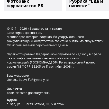
Фотобанк
Рубрика "Еда и
журналистов РБ
напитки"
© 1917 - 2026 «Башҡортостан» гәзите.
Бөтә хоҡуҡтар ҙа яҡланған.
Мәҡәләләрҙе күсереп баҫҡанда, йә уларҙы өлөшләтә
файҙаланғанда «Башҡортостан» гәзитенә һылтанма яһау мотлаҡ.
Об использовании персональных данных
Зарегистрировано Федеральной службой по надзору в сфере
связи, информационных технологий и массовых
коммуникаций (РОСКОМНАДЗОР). Регистрационный номер:
серия ПИ ФС77-33205 от 11 сентября 2008 г.
Баш мөхәррир
Исхаҡов Вәдүт Ғәйфулла улы
Эл. почта
bashkortostan.gazeta@mail.ru
Адрес
г. Уфа, ул. 50 лет Октября, 13, 5-й этаж