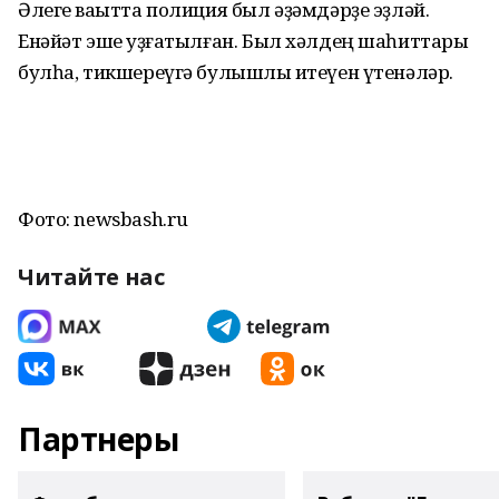
Әлеге ваҡытта полиция был әҙәмдәрҙе эҙләй.
Енәйәт эше ҡуҙғатылған. Был хәлдең шаһиттары
булһа, тикшереүгә булышлыҡ итеүен үтенәләр.
Фото: newsbash.ru
Читайте нас
Партнеры