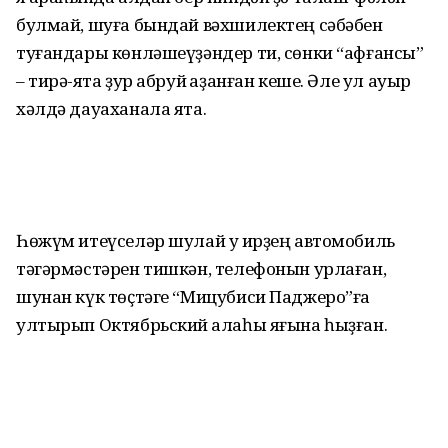
булмай, шуға бындай вәхшилектең сәбәбен
туғандары көнләшеүҙәндер ти, сөнки “афғансы”
– тирә-яҡта ҙур абруй ҡаҙанған кеше. Әле ул ауыр
хәлдә дауаханала ята.
Һөжүм итеүселәр шулай уҡ ирҙең автомобиль
тәгәрмәстәрен тишкән, телефонын урлаған,
шунан күк төҫтәге “Мицубиси Паджеро”ға
ултырып Октябрьский ҡалаһы яғына һыҙған.