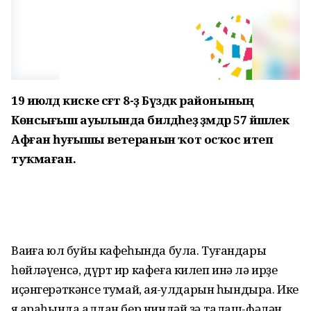
19 июлдә киске сәғәт 8-ҙә Бүздәк районының
Көнсығыш ауылында билдәһеҙ әҙәмдәр 57 йәшлек
Афған һуғышы ветеранын ҡот осҡос итеп
туҡмаған.
Ваҡиға юл буйы кафеһында була. Туғандары
һөйләүенсә, дүрт ир кафеға килеп инә лә ирҙе
иҫәнгерәткәнсе туҡмай, аяҡ-ҡулдарын һындыра. Ике
яҡ араһында алдан бер ниндәй ҙә талаш-фәлән