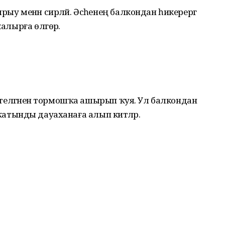
рыу менән сирләй. Әсәһенең балкондан һикерергә
ҡалырға өлгөрә.
ын теләгәнен тормошҡа ашырып ҡуя. Ул балкондан
нән ҡатынды дауаханаға алып китәләр.