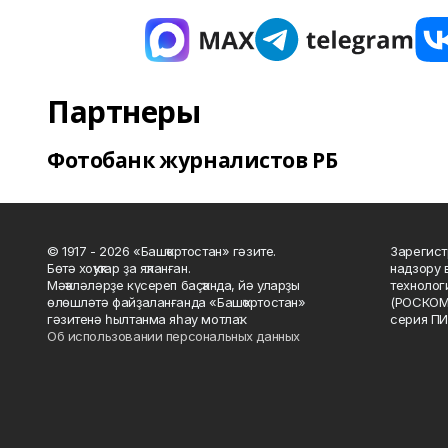
Партнеры
Фотобанк журналистов РБ
© 1917 - 2026 «Башҡортостан» гәзите.
Зарегист
Бөтә хоҡуҡтар ҙа яҡланған.
надзору 
Мәҡәләләрҙе күсереп баҫҡанда, йә уларҙы
технолог
өлөшләтә файҙаланғанда «Башҡортостан»
(РОСКОМ
гәзитенә һылтанма яһау мотлаҡ.
серия ПИ
Об использовании персональных данных