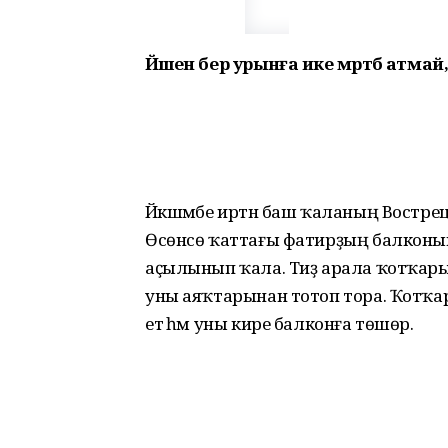
Йәшен бер урынға ике мәртәбә атмай,
Йәкшәмбе иртән баш ҡаланың Востре
Өсөнсө ҡаттағы фатирҙың балконына
аҫылынып ҡала. Тиҙ арала ҡотҡары
уны аяҡтарынан тотоп тора. Ҡотҡ
етә һәм уны кире балконға төшөрә.