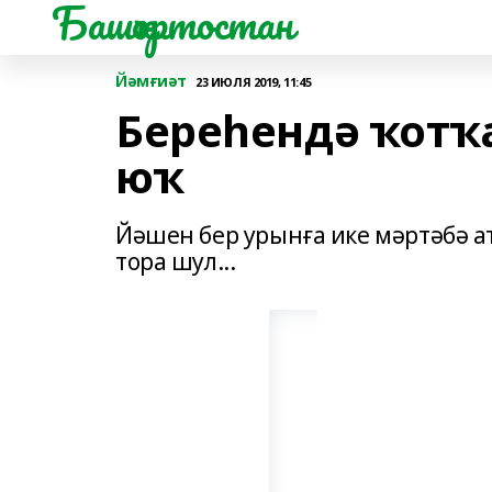
Башҡортостан
Йәмғиәт
23 ИЮЛЯ 2019, 11:45
Береһендә ҡотҡ
юҡ
Йәшен бер урынға ике мәртәбә ат
тора шул...