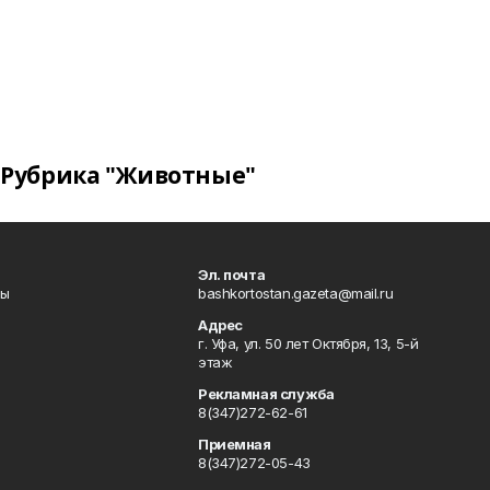
Рубрика "Животные"
Эл. почта
лы
bashkortostan.gazeta@mail.ru
Адрес
г. Уфа, ул. 50 лет Октября, 13, 5-й
этаж
Рекламная служба
8(347)272-62-61
Приемная
8(347)272-05-43