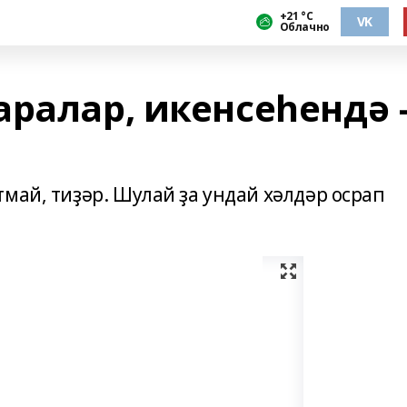
+21 °С
VK
Облачно
аралар, икенсеһендә 
май, тиҙәр. Шулай ҙа ундай хәлдәр осрап