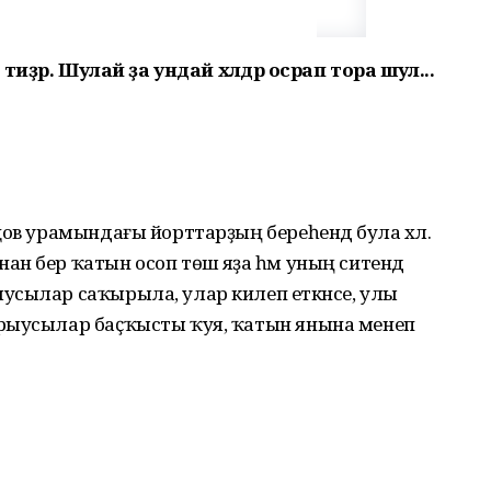
 тиҙәр. Шулай ҙа ундай хәлдәр осрап тора шул...
цов урамындағы йорттарҙың береһендә була хәл.
н бер ҡатын осоп төшә яҙа һәм уның ситендә
усылар саҡырыла, улар килеп еткәнсе, улы
арыусылар баҫҡысты ҡуя, ҡатын янына менеп