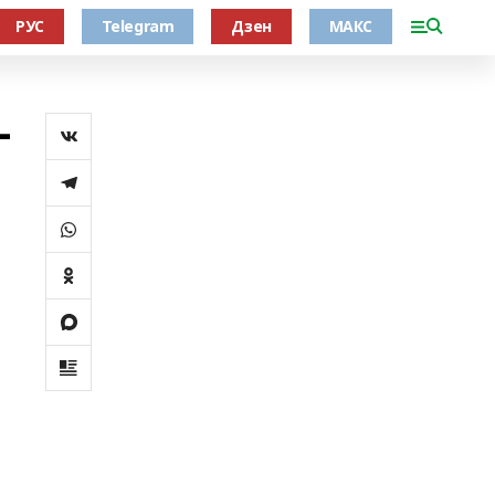
РУС
Telegram
Дзен
МАКС
–