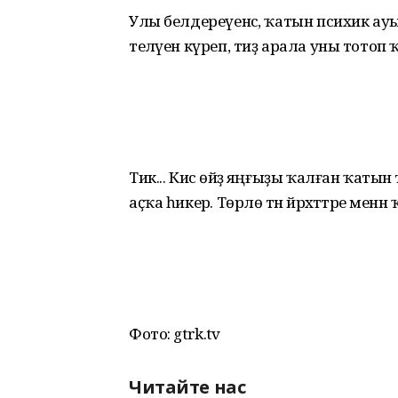
Улы белдереүенсә, ҡатын психик ауы
теләүен күреп, тиҙ арала уны тотоп 
Тик... Кисә өйҙә яңғыҙы ҡалған ҡат
аҫҡа һикерә. Төрлө тән йәрәхәттәре ме
Фото: gtrk.tv
Читайте нас