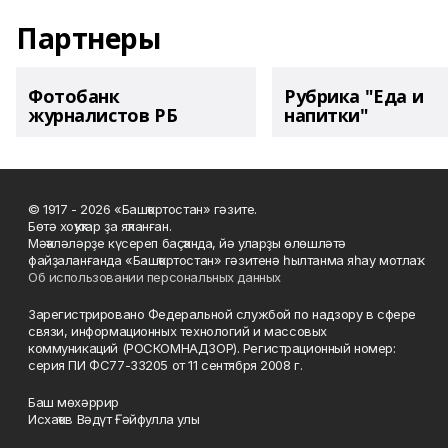
Партнеры
Фотобанк
Рубрика "Еда и
журналистов РБ
напитки"
© 1917 - 2026 «Башҡортостан» гәзите.
Бөтә хоҡуҡтар ҙа яҡланған.
Мәҡәләләрҙе күсереп баҫҡанда, йә уларҙы өлөшләтә
файҙаланғанда «Башҡортостан» гәзитенә һылтанма яһау мотлаҡ.
Об использовании персональных данных
Зарегистрировано Федеральной службой по надзору в сфере
связи, информационных технологий и массовых
коммуникаций (РОСКОМНАДЗОР). Регистрационный номер:
серия ПИ ФС77-33205 от 11 сентября 2008 г.
Баш мөхәррир
Исхаҡов Вәдүт Ғәйфулла улы