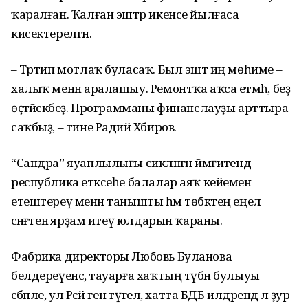
ҡаралған. Ҡалған эштәр икенсе йылғаса
кисектерелгән.
– Тәртип мотлаҡ буласаҡ. Был эштә иң мөһиме –
халыҡ менән аралашыу. Ремонтҡа аҡса етмәһә, беҙ
өҫтәйәсәкбеҙ. Программаны финанслауҙы арттыра­
саҡбыҙ, – тине Радий Хәбиров.
“Сандра” яуаплылығы сикләнгән йәмғиәтендә
республика етәксеһе балалар аяҡ кейемен
етештереү менән танышты һәм төбәктең еңел
сәнәғәтенә ярҙам итеү юлдарын ҡараны.
Фабрика директоры Любовь Буланова
белдереүенсә, тауарға хаҡтың түбән булыуы
сәбәпле, ул Рәсәй генә түгел, хатта БДБ илдәрендә лә ҙур