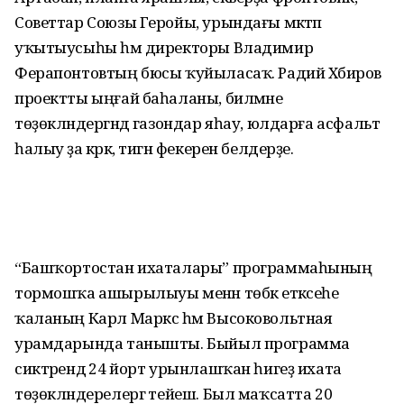
Советтар Союзы Геройы, урындағы мәктәп
уҡытыусыһы һәм директоры Владимир
Ферапонтовтың бюсы ҡуйыласаҡ. Радий Хәбиров
проектты ыңғай баһаланы, биләмәне
төҙөкләндергәндә газондар яһау, юлдарға асфальт
һалыу ҙа кәрәк, тигән фекерен белдерҙе.
“Башҡортостан ихаталары” програм­маһының
тормошҡа ашырылыуы менән төбәк етәксеһе
ҡаланың Карл Маркс һәм Высоковольтная
урамдарында танышты. Быйыл программа
сиктәрендә 24 йорт урынлашҡан һигеҙ ихата
төҙөкләнде­релергә тейеш. Был маҡсатта 20