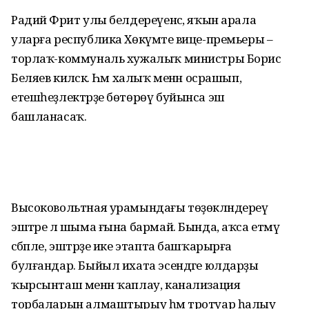
Радий Фәрит улы белдереүенсә, яҡын арала
уларға республика Хөкүмәте вице-премьеры –
торлаҡ-коммуналь хужалыҡ министры Борис
Беляев киләсәк. Һәм халыҡ менән осрашып,
етешһеҙлектәрҙе бөтөрөү буйынса эш
башланасаҡ.
Высоковольтная урамындағы төҙөк­ләндереү
эштәре лә шыма ғына бармай. Бында, аҡса етмәү
сәбәпле, эштәрҙе ике этапта башҡарырға
булғандар. Быйыл ихата эсендәге юлдарҙы
ҡырсынташ менән ҡаплау, канализация
торбаларын алмаштырыу һәм тротуар һалыу