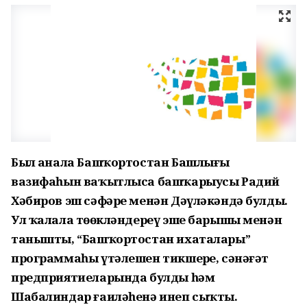
Был аҙнала Башҡортостан Башлығы
вазифаһын ваҡытлыса башҡарыусы Радий
Хәбиров эш сәфәре менән Дәүләкәндә булды.
Ул ҡалала төҙөкләндереү эше барышы менән
танышты, “Башҡортостан ихаталары”
программаһы үтәлешен тикшерҙе, сәнәғәт
предприятиеларында булды һәм
Шабалиндар ғаиләһенә инеп сыҡты.