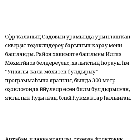
Сәфәр ҡаланың Садовый урамында урынлашҡан
скверҙы төҙөкләндереү барышын ҡарау менән
башланды. Район хакимиәте башлығы Илгиз
Мөхәмәтйәнов белдереүенсә, халыҡтың һорауы һәм
“Уңайлы ҡала мөхитен булдырыу”
программаһына ярашлы, бында 300 метр
оҙонлоғонда йәйәүлеләр өсөн биләмә булдырылған,
яҡтылыҡ һуҙылған, бәләкәй һуҡмаҡтар һалынған.
Артабан, планға ярашлы, скверҙа фронтовик,