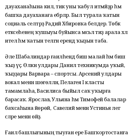
дауаханаһына килә, тик уны ҡабул итмәйҙәр һәм
башҡа дауаханаға ебәрәләр. Был турала ҡатын
социаль селтәрҙә Радий Хәбировҡа белдерә. Төбәк
етәксеһенең ҡушыуы буйынса мәсьәлә тиҙ арала хәл
ителә һәм ҡатын теләгән ерендә ҡыҙын таба.
Әле Шабалиндар ғаиләһендә биш малай һәм биш
ҡыҙ үҫә. Өлкән улдары Данил техникумда уҡый,
ҡыҙҙары Варвара – спортсы. Арсений улдары
вокал менән шөғөлләнә, Пелагея I класты
тамамлаһа, Василиса быйыл саҡ уҡырға
барасаҡ. Ярослав, Ульяна һәм Тимофей балалар
баҡсаһына йөрөй, ә Савелий менән Устинья әлегә
әсәләре менән өйҙә.
Ғаилә башлығының тыуған ере Башҡортостанға