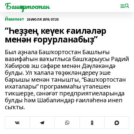
Башҡортостан
Йәмғиәт
26 ИЮЛЯ 2019, 07:20
“Һеҙҙең кеүек ғаиләләр
менән ғорурланабыҙ”
Был аҙнала Башҡортостан Башлығы
вазифаһын ваҡытлыса башҡарыусы Радий
Хәбиров эш сәфәре менән Дәүләкәндә
булды. Ул ҡалала төҙөкләндереү эше
барышы менән танышты, “Башҡортостан
ихаталары” программаһы үтәлешен
тикшерҙе, сәнәғәт предприятиеларында
булды һәм Шабалиндар ғаиләһенә инеп
сыҡты.