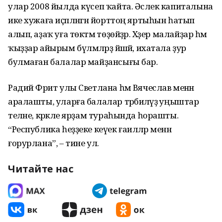
улар 2008 йылда күсеп ҡайта. Әсәлек капиталына
ике хужаға иҫәпләнгән йорттоң яртыһын һатып
алып, аҙаҡ уға төкәтмә төҙөйҙәр. Хәҙер малайҙар һәм
ҡыҙҙар айырым бүлмәләрҙә йәшәй, ихатала ҙур
булмаған балалар майҙансығы бар.
Радий Фәрит улы Светлана һәм Вячеслав менән
аралашты, уларға балалар тәрбиәләүҙә уңыштар
теләне, кәрәкле ярҙам тураһында һорашты.
“Республика һеҙҙеке кеүек ғаиләләр менән
ғорурлана”, – тине ул.
Читайте нас