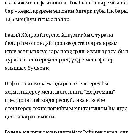
ихтыяж менән файҙалана. Тик бының кире яғы ла
бар – хеҙмәткәрҙәрҙең эш хаҡы бигерәк түбән. Ни бары
13,5 мең һум ғына алалар.
Радий Хәбиров әйтеүенсә, Хөкүмәттә был турала
беләләр һәм ошондай производстволарға ярҙам
итеү өсөн махсус саралар әҙерләнә. Яҡын арала был
турала етештереүселәрҙең үҙҙәре менән фекер
алышыу буласаҡ.
Нефть газы ҡорамалдарын етештереү һәм
хеҙмәтләндереү менән шөғөлләнгән “Нефтемаш”
предприятиеһында республика етәксеһе
етештереү технологияһы менән танышты һәм яңы
цехты ҡарап сыҡты.
Бында эшләнгән тауар шулай уҡ Рәсәйҙә генә түгел, сит