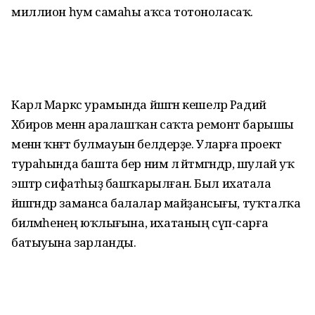
миллион һум самаһы аҡса тотоноласаҡ.
Карл Маркс урамында йәшәгән кешеләр Радий
Хәбиров менән аралашҡан саҡта ремонт барышы
менән ҡәнәғәт булмауын белдерҙе. Уларға проект
тураһында башта бер нимә лә әйтмәгәндәр, шулай уҡ
эштәр сифатһыҙ башҡарылған. Был ихатала
йәшәгәндәр заманса балалар майҙансығы, туҡталҡа
биләмәһенең юҡлығына, ихатаның сүп-сарға
батыуына зарланды.