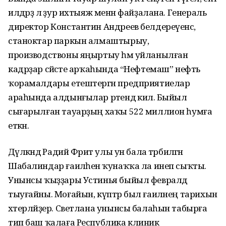
илдәрҙә лә ҙур ихтыяж менән файҙалана. Генераль
директор Константин Андреев белде­реүенсә,
станоктар паркын алмаштырыу,
производствоны яңыртыу һәм уйланыл­ған
кадрҙар сәйәсәте арҡаһында “Нефтемаш” нефть
ҡорамалдары етештер­гән предприятиелар
араһында алдынғы­лар рәтендә килә. Быйыл
сығарылған тауарҙың хаҡы 522 миллион һумға
еткән.
Дәүләкәндә Радий Фәрит улы ун бала тәрбиәләгән
Шабалиндар ғаиләһенә ҡунаҡҡа ла инеп сыҡты.
Унынсы ҡыҙҙары Устинья быйыл февралдә
тыуғайны. Моғайын, күптәр был ғаиләнең тарихын
хәтерләйҙер. Светлана унынсы балаһын табырға
тип баш ҡалаға Республика клиник