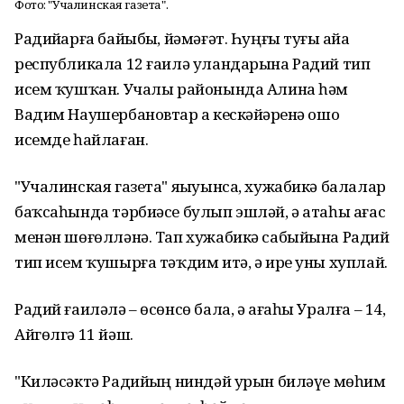
Фото: "Учалинская газета".
Радийҙарға байыбыҙ, йәмәғәт. Һуңғы туғыҙ айҙа
республикала 12 ғаилә уландарына Радий тип
исем ҡушҡан. Учалы районында Алина һәм
Вадим Наушербановтар ҙа кескәйҙәренә ошо
исемде һайлаған.
"Учалинская газета" яҙыуынса, хужабикә балалар
баҡсаһында тәрбиәсе булып эшләй, ә атаһы ағас
менән шөғөлләнә. Тап хужабикә сабыйына Радий
тип исем ҡушырға тәҡдим итә, ә ире уны хуплай.
Радий ғаиләлә – өсөнсө бала, ә ағаһы Уралға – 14,
Айгөлгә 11 йәш.
"Киләсәктә Радийҙың ниндәй урын биләүе мөһим