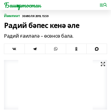
Башҡортостан
Йәмғиәт
30 ИЮЛЯ 2019, 15:59
Радий бәпес кенә әле
Радий ғаиләлә – өсөнсө бала.