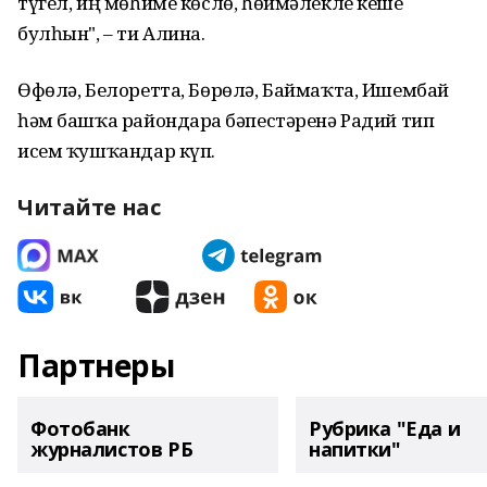
түгел, иң мөһиме көслө, һөймәлекле кеше
булһын", – ти Алина.
Өфөлә, Белоретта, Бөрөлә, Баймаҡта, Ишембай
һәм башҡа райондарҙа бәпестәренә Радий тип
исем ҡушҡандар күп.
Читайте нас
Партнеры
Фотобанк
Рубрика "Еда и
журналистов РБ
напитки"