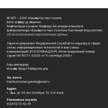
© 1917 - 2026 «Башҡортостан» гәзите.
Бөтә хоҡуҡтар ҙа яҡланған.
Мәҡәләләрҙе күсереп баҫҡанда, йә уларҙы өлөшләтә
файҙаланғанда «Башҡортостан» гәзитенә һылтанма яһау мотлаҡ.
Об использовании персональных данных
Зарегистрировано Федеральной службой по надзору в сфере
связи, информационных технологий и массовых
коммуникаций (РОСКОМНАДЗОР). Регистрационный номер:
серия ПИ ФС77-33205 от 11 сентября 2008 г.
Баш мөхәррир
Исхаҡов Вәдүт Ғәйфулла улы
Эл. почта
bashkortostan.gazeta@mail.ru
Адрес
г. Уфа, ул. 50 лет Октября, 13, 5-й этаж
Рекламная служба
8(347)272-62-61