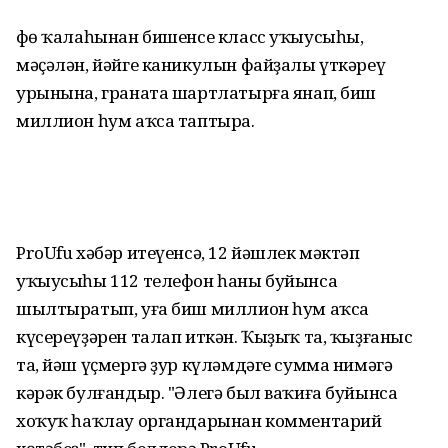
Өфө ҡалаһынан бишенсе класс уҡыусыһы,
мәҫәлән, йәйге каникулын файҙалы үткәреү
урынына, граната шартлатырға янап, биш
миллион һум аҡса таптыра.
ProUfu хәбәр итеүенсә, 12 йәшлек мәктәп
уҡыусыһы 112 телефон һаны буйынса
шылтыратып, уға биш миллион һум аҡса
күсереүҙәрен талап иткән. Ҡыҙыҡ та, ҡыҙғаныс
та, йәш үҫмергә ҙур күләмдәге сумма нимәгә
кәрәк булғандыр. "Әлегә был ваҡиға буйынса
хоҡуҡ һаҡлау органдарынан комментарий