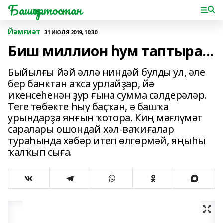
Башҡортостан
Йәмғиәт
31 ИЮЛЯ 2019, 10:30
Биш миллион һум таптыра...
Быйылғы йәй әллә ниндәй булды ул, әле
бер банктан аҡса урлайҙар, йә
икенсеһенән ҙур ғына сумма сәлдерәләр.
Теге төбәкте һыу баҫҡан, ә башҡа
урындарҙа янғын ҡотора. Киң мәғлүмәт
саралары ошондай хәл-ваҡиғалар
тураһында хәбәр итеп өлгөрмәй, яңыһы
ҡалҡып сыға.