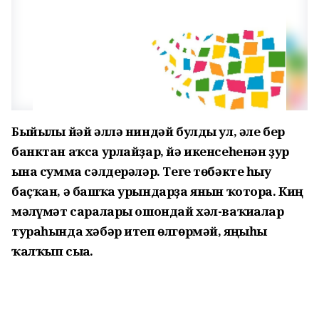
Быйылғы йәй әллә ниндәй булды ул, әле бер
банктан аҡса урлайҙар, йә икенсеһенән ҙур
ғына сумма сәлдерәләр. Теге төбәкте һыу
баҫҡан, ә башҡа урындарҙа янғын ҡотора. Киң
мәғлүмәт саралары ошондай хәл-ваҡиғалар
тураһында хәбәр итеп өлгөрмәй, яңыһы
ҡалҡып сыға.