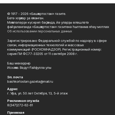
© 1917 - 2026 «Башҡортостан» гәзите.
Бөтә хоҡуҡтар ҙа яҡланған.
Мәҡәләләрҙе күсереп баҫҡанда, йә уларҙы өлөшләтә
файҙаланғанда «Башҡортостан» гәзитенә һылтанма яһау мотлаҡ.
Об использовании персональных данных
Зарегистрировано Федеральной службой по надзору в сфере
связи, информационных технологий и массовых
коммуникаций (РОСКОМНАДЗОР). Регистрационный номер:
серия ПИ ФС77-33205 от 11 сентября 2008 г.
Баш мөхәррир
Исхаҡов Вәдүт Ғәйфулла улы
Эл. почта
bashkortostan.gazeta@mail.ru
Адрес
г. Уфа, ул. 50 лет Октября, 13, 5-й этаж
Рекламная служба
8(347)272-62-61
Приемная