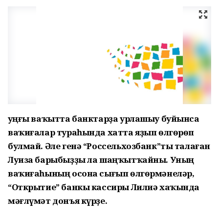
Һуңғы ваҡытта банктарҙа урлашыу буйынса
ваҡиғалар тураһында хатта яҙып ѳлгѳрѳп
булмай. Әле генә “Россельхозбанк”ты талаған
Луиза барыбыҙҙы ла шаңҡытҡайны. Уның
ваҡиғаһының осона сығып ѳлгѳрмәнеләр,
“Открытие” банкы кассиры Лилиә хаҡында
мәғлүмәт донъя күрҙе.