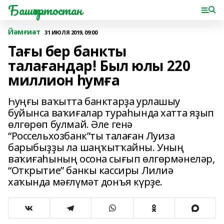
Башҡортостан
Йәмғиәт
31 ИЮЛЯ 2019, 09:00
Тағы бер банкты
талағандар! Был юлы 220
миллион һумға
Һуңғы ваҡытта банктарҙа урлашыу
буйынса ваҡиғалар тураһында хатта яҙып
ѳлгѳрѳп булмай. Әле генә
“Россельхозбанк”ты талаған Луиза
барыбыҙҙы ла шаңҡытҡайны. Уның
ваҡиғаһының осона сығып ѳлгѳрмәнеләр,
“Открытие” банкы кассиры Лилиә
хаҡында мәғлүмәт донъя күрҙе.