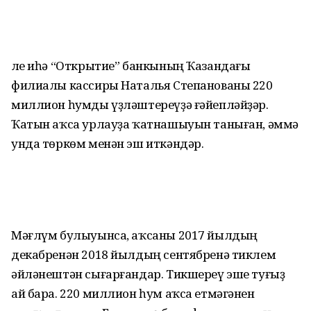
Әле иһә “Открытие” банкының Ҡазандағы
филиалы кассиры Наталья Степанованы 220
миллион һумды үҙләштереүҙә ғәйепләйҙәр.
Ҡатын аҡса урлауҙа ҡатнашыуын таныған, әммә
унда тѳркѳм менән эш иткәндәр.
Мәғлүм булыуынса, аҡсаны 2017 йылдың
декабренән 2018 йылдың сентябренә тиклем
әйләнештән сығарғандар. Тикшереү эше туғыҙ
ай бара. 220 миллион һум аҡса етмәгәнен