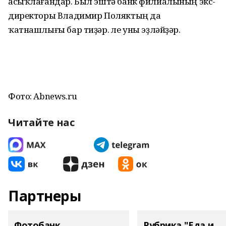
асыҡлағандар. Был эштә банк филиалының экс-
директоры Владимир Поляктың да
ҡатнашлығы бар тиҙәр. Әле уны эҙләйҙәр.
Фото: Abnews.ru
Читайте нас
Партнеры
Фотобанк
Рубрика "Еда и