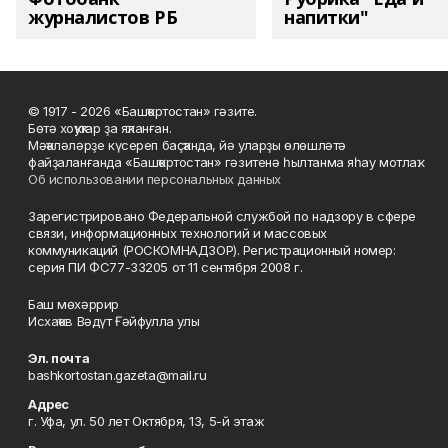
журналистов РБ
напитки"
© 1917 - 2026 «Башҡортостан» гәзите.
Бөтә хоҡуҡтар ҙа яҡланған.
Мәҡәләләрҙе күсереп баҫҡанда, йә уларҙы өлөшләтә
файҙаланғанда «Башҡортостан» гәзитенә һылтанма яһау мотлаҡ.
Об использовании персональных данных
Зарегистрировано Федеральной службой по надзору в сфере
связи, информационных технологий и массовых
коммуникаций (РОСКОМНАДЗОР). Регистрационный номер:
серия ПИ ФС77-33205 от 11 сентября 2008 г.
Баш мөхәррир
Исхаҡов Вәдүт Ғәйфулла улы
Эл. почта
bashkortostan.gazeta@mail.ru
Адрес
г. Уфа, ул. 50 лет Октября, 13, 5-й этаж