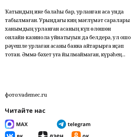
Ҡатындың ике балаһы бар, урланған аҡса унда
табылмаған. Урындағы киң мәғлүмәт саралары
ханымдың урланған аҡсаның күп өлөшөн
онлайн-казинола уйнатыуын да белдерә, ул ошо
рәүешле урлаған аҡсаны банкҡа ҡайтарырға иҫәп
тотҡан. Әммә бәхет уға йылмаймаған, күрәһең...
фото:vademec.ru
Читайте нас