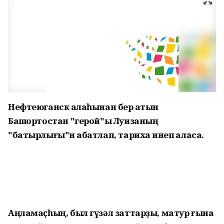
Нефтеюганск ҡалаһынан бер ҡатын
Башҡортостан "герой"ы Луизаның
"батырлығы"н ҡабатлап, тарихҡа инеп ҡаласаҡ.
Аңламаҫһың, был гүзәл заттарҙы, матур ғына