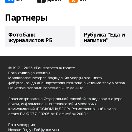
Партнеры
Фотобанк
Рубрика "Еда и
журналистов РБ
напитки"
© 1917 - 2026 «Башҡортостан» гәзите.
Бөтә хоҡуҡтар ҙа яҡланған.
Мәҡәләләрҙе күсереп баҫҡанда, йә уларҙы өлөшләтә
файҙаланғанда «Башҡортостан» гәзитенә һылтанма яһау мотлаҡ.
Об использовании персональных данных
Зарегистрировано Федеральной службой по надзору в сфере
связи, информационных технологий и массовых
коммуникаций (РОСКОМНАДЗОР). Регистрационный номер:
серия ПИ ФС77-33205 от 11 сентября 2008 г.
Баш мөхәррир
Исхаҡов Вәдүт Ғәйфулла улы