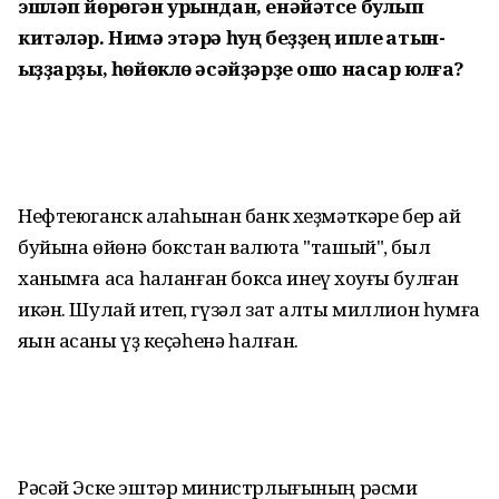
эшләп йөрөгән урындан, енәйәтсе булып
китәләр. Нимә этәрә һуң беҙҙең ипле ҡатын-
ҡыҙҙарҙы, һөйөклө әсәйҙәрҙе ошо насар юлға?
Нефтеюганск ҡалаһынан банк хеҙмәткәре бер ай
буйына өйөнә бокстан валюта "ташый", был
ханымға аҡса һаҡланған боксҡа инеү хоҡуғы булған
икән. Шулай итеп, гүзәл зат алты миллион һумға
яҡын аҡсаны үҙ кеҫәһенә һалған.
Рәсәй Эске эштәр министрлығының рәсми