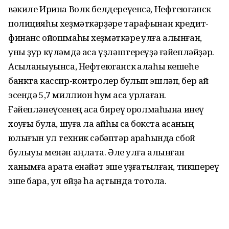
вәкиле Ирина Волк белдереүенсә, Нефтеюганск
полицияһы хеҙмәткәрҙәре тарафынан кредит-
финанс ойошмаһы хеҙмәткәре ҡулға алынған,
уны ҙур күләмдә аҡса үҙләштереүҙә ғәйепләйҙәр.
Асыҡланыуынса, Нефтеюганск ҡалаһы кешеһе
банкта кассир-контролер булып эшләп, бер ай
эсендә 5,7 миллион һум аҡса урлаған.
Ғәйепләнеүсенең аҡса биреү ҡоролмаһына инеү
хоҡуғы була, шуға ла ҡайһы саҡ бокста аҡсаның
юҡлығын ул техник сәбәптәр арҡаһында сбой
булыуы менән аңлата. Әле ҡулға алынған
ханымға ҡарата енәйәт эше ҡуҙғатылған, тикшереү
эше бара, ул өйҙә һаҡ аҫтында тотола.