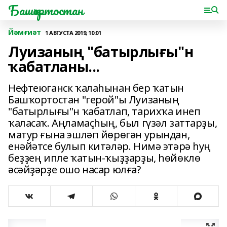
Башҡортостан
Йәмғиәт
1 АВГУСТА 2019, 10:01
Луизаның "батырлығы"н
ҡабатланы...
Нефтеюганск ҡалаһынан бер ҡатын
Башҡортостан "герой"ы Луизаның
"батырлығы"н ҡабатлап, тарихҡа инеп
ҡаласаҡ. Аңламаҫһың, был гүзәл заттарҙы,
матур ғына эшләп йөрөгән урындан,
енәйәтсе булып китәләр. Нимә этәрә һуң
беҙҙең ипле ҡатын-ҡыҙҙарҙы, һөйөклө
әсәйҙәрҙе ошо насар юлға?