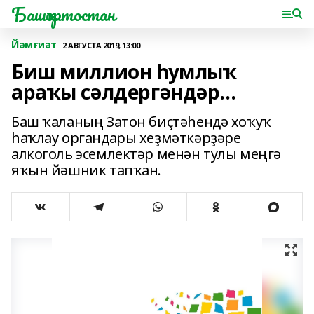
Башҡортостан
Йәмғиәт
2 АВГУСТА 2019, 13:00
Биш миллион һумлыҡ
араҡы сәлдергәндәр...
Баш ҡаланың Затон биҫтәһендә хоҡуҡ
һаҡлау органдары хеҙмәткәрҙәре
алкоголь эсемлектәр менән тулы меңгә
яҡын йәшник тапҡан.