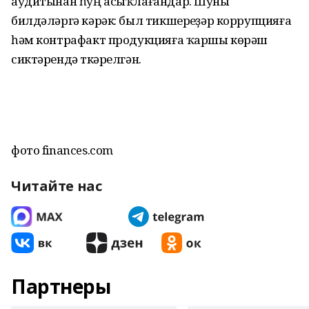
аудитынан һуң асыҡлағандар. Шуны
билдәләргә кәрәк: был тикшереүҙәр коррупцияға
һәм контрафакт продукцияға ҡаршы көрәш
сиктәрендә үткәрелгән.
фото finances.com
Читайте нас
Партнеры