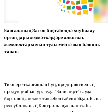
Баш ҡаланың Затон биҫтәһендә хоҡуҡ һаҡлау
органдары хеҙмәткәрҙәре алкоголь
эсемлектәр менән тулы меңгә яҡын йәшник
тапҡан.
Тикшереү үткәргәндән һуң, предприятиеның
продукцияһын урлауҙа "Башспирт" сауҙа
йортоноң элекке етәксеһен ғәйепләйҙәр. Быны
республиканың Контроль-иҫәп палатаһы