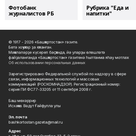
Фотобанк
Рубрика "Еда и
журналистов РБ
напитки"
© 1917 - 2026 «Башҡортостан» гәзите.
Бөтә хоҡуҡтар ҙа яҡланған.
Мәҡәләләрҙе күсереп баҫҡанда, йә уларҙы өлөшләтә
файҙаланғанда «Башҡортостан» гәзитенә һылтанма яһау мотлаҡ.
Об использовании персональных данных
Зарегистрировано Федеральной службой по надзору в сфере
связи, информационных технологий и массовых
коммуникаций (РОСКОМНАДЗОР). Регистрационный номер:
серия ПИ ФС77-33205 от 11 сентября 2008 г.
Баш мөхәррир
Исхаҡов Вәдүт Ғәйфулла улы
Эл. почта
bashkortostan.gazeta@mail.ru
Адрес