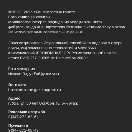
© 1917 - 2026 «Башҡортостан» гәзите.
Бөтә хоҡуҡтар ҙа яҡланған.
Мәҡәләләрҙе күсереп баҫҡанда, йә уларҙы өлөшләтә
файҙаланғанда «Башҡортостан» гәзитенә һылтанма яһау мотлаҡ.
Об использовании персональных данных
Зарегистрировано Федеральной службой по надзору в сфере
связи, информационных технологий и массовых
коммуникаций (РОСКОМНАДЗОР). Регистрационный номер:
серия ПИ ФС77-33205 от 11 сентября 2008 г.
Баш мөхәррир
Исхаҡов Вәдүт Ғәйфулла улы
Эл. почта
bashkortostan.gazeta@mail.ru
Адрес
г. Уфа, ул. 50 лет Октября, 13, 5-й этаж
Рекламная служба
8(347)272-62-61
Приемная
8(347)272-05-43