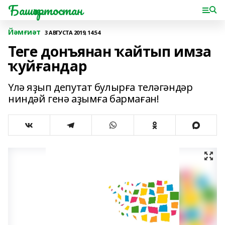
Башҡортостан
Йәмғиәт
3 АВГУСТА 2019, 14:54
Теге донъянан ҡайтып имза
ҡуйғандар
Үлә яҙып депутат булырға теләгәндәр
ниндәй генә аҙымға бармаған!