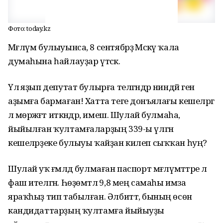
Фото: today.kz
Мәғлүм булыуынса, 8 сентябрҙә Мәскәү ҡала
думаһына һайлауҙар үтәсәк.
Үлә яҙып депутат булырға теләгәндәр ниндәй генә
аҙымға бармаған! Хатта теге донъялағы кешеләргә
лә мөрәжәғәт иткәндәр, имеш. Шулай булмаһа,
йыйылған ҡултамғаларҙың 339-ы үлгән
кешеләрҙеке булыуы ҡайҙан килеп сыҡҡан һуң?
Шулай уҡ ғәмәлдә булмаған паспорт мәғлүмәттәре лә
фаш ителгән. Һөҙөмтәлә 9,8 мең самаһы имза
яраҡһыҙ тип табылған. Әлбиттә, бының өсөн
кандидаттарҙың ҡултамға йыйыуҙы