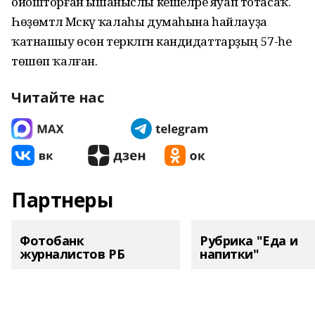
ойошторған ышаныслы кешеләре яуап тотасаҡ.
Һөҙөмтәлә Мәскәү ҡалаһы думаһына һайлауҙа
ҡатнашыу өсөн теркәлгән кандидаттарҙың 57-һе
төшөп ҡалған.
Читайте нас
Партнеры
Фотобанк
Рубрика "Еда и
журналистов РБ
напитки"