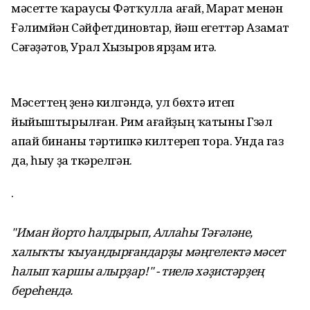
мәсетте ҡараусы Фәтҡулла ағай, Марат менән
Ғәлимйән Сәйфетдиновтар, йәш егеттәр Азамат
Сәғәҙәтов, Урал Хызыров ярҙам итә.
Мәсеттең үҙенә килгәндә, ул бөхтә итеп
йыйыштырылған. Рим ағайҙың ҡатыны Гүзәл
апай бинаны тәртипкә килтереп тора. Унда газ
да, һыу ҙа үткәрелгән.
·
"Иман йорто һалдырып, Аллаһы Тәғәләне,
халыҡты ҡыуандырғандарҙы мәңгелектә мәсет
һалып ҡаршы алырҙар!" - тиелә хәҙистәрҙең
береһендә.