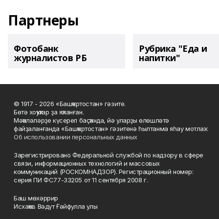
Партнеры
Фотобанк
Рубрика "Еда и
журналистов РБ
напитки"
© 1917 - 2026 «Башҡортостан» гәзите.
Бөтә хоҡуҡтар ҙа яҡланған.
Мәҡәләләрҙе күсереп баҫҡанда, йә уларҙы өлөшләтә
файҙаланғанда «Башҡортостан» гәзитенә һылтанма яһау мотлаҡ.
Об использовании персональных данных
Зарегистрировано Федеральной службой по надзору в сфере
связи, информационных технологий и массовых
коммуникаций (РОСКОМНАДЗОР). Регистрационный номер:
серия ПИ ФС77-33205 от 11 сентября 2008 г.
Баш мөхәррир
Исхаҡов Вәдүт Ғәйфулла улы