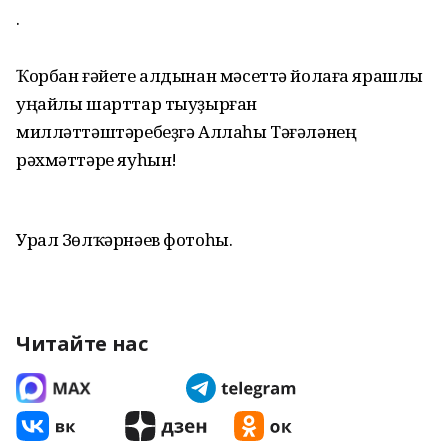
·
Ҡорбан ғәйете алдынан мәсеттә йолаға ярашлы
уңайлы шарттар тыуҙырған
милләттәштәребеҙгә Аллаһы Тәғәләнең
рәхмәттәре яуһын!
Урал Зөлҡәрнәев фотоһы.
Читайте нас