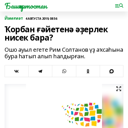
Башҡортостан
Йәмғиәт
4 АВГУСТА 2019, 08:56
Ҡорбан ғәйетенә әҙерлек
нисек бара?
Ошо ауыл егете Рим Солтанов үҙ аҡсаһына
бура һатып алып һалдырған.