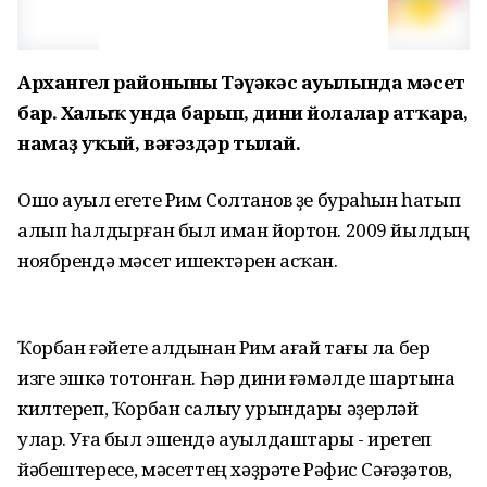
Архангел районының Тәүәкәс ауылында мәсет
бар. Халыҡ унда барып, дини йолалар атҡара,
намаҙ уҡый, вәғәздәр тыңлай.
Ошо ауыл егете Рим Солтанов үҙе бураһын һатып
алып һалдырған был иман йортон. 2009 йылдың
ноябрендә мәсет ишектәрен асҡан.
Ҡорбан ғәйете алдынан Рим ағай тағы ла бер
изге эшкә тотонған. Һәр дини ғәмәлде шартына
килтереп, Ҡорбан салыу урындары әҙерләй
улар. Уға был эшендә ауылдаштары - иретеп
йәбештереүсе, мәсеттең хәҙрәте Рәфис Сәғәҙәтов,