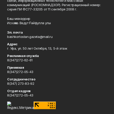
связи, информационных технологий и массовых
коммуникаций (РОСКОМНАДЗОР). Регистрационный номер:
серия ПИ ФС77-33205 от 11 сентября 2008 г.
Баш мөхәррир
Исхаҡов Вәдүт Ғәйфулла улы
Эл. почта
bashkortostan.gazeta@mail.ru
Адрес
г. Уфа, ул. 50 лет Октября, 13, 5-й этаж
Рекламная служба
8(347)272-62-61
Приемная
8(347)272-05-43
Сотрудничество
8(347) 273-83-92
Отдел кадров
8(347)272-05-43