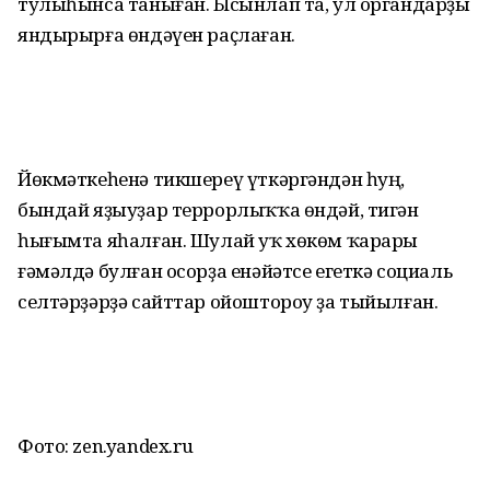
тулыһынса таныған. Ысынлап та, ул органдарҙы
яндырырға өндәүен раҫлаған.
Йөкмәткеһенә тикшереү үткәргәндән һуң,
бындай яҙыуҙар террорлыҡҡа өндәй, тигән
һығымта яһалған. Шулай уҡ хөкөм ҡарары
ғәмәлдә булған осорҙа енәйәтсе егеткә социаль
селтәрҙәрҙә сайттар ойоштороу ҙа тыйылған.
Фото: zen.yandex.ru