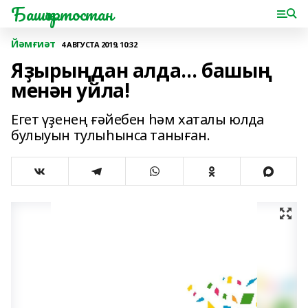
Башҡортостан
Йәмғиәт
4 АВГУСТА 2019, 10:32
Яҙырыңдан алда… башың
менән уйла!
Егет үҙенең ғәйебен һәм хаталы юлда
булыуын тулыһынса таныған.