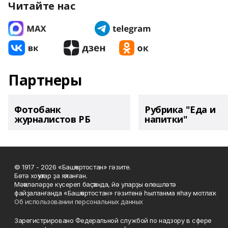
Читайте нас
Партнеры
Фотобанк
Рубрика "Еда и
журналистов РБ
напитки"
© 1917 - 2026 «Башҡортостан» гәзите.
Бөтә хоҡуҡтар ҙа яҡланған.
Мәҡәләләрҙе күсереп баҫҡанда, йә уларҙы өлөшләтә
файҙаланғанда «Башҡортостан» гәзитенә һылтанма яһау мотлаҡ.
Об использовании персональных данных
Зарегистрировано Федеральной службой по надзору в сфере