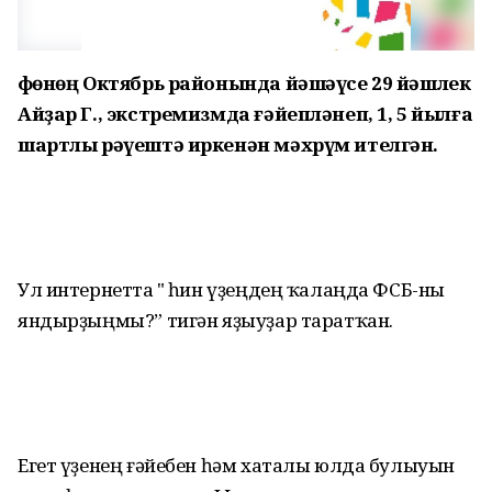
Өфөнөң Октябрь районында йәшәүсе 29 йәшлек
Айҙар Г., экстремизмда ғәйепләнеп, 1, 5 йылға
шартлы рәүештә иркенән мәхрүм ителгән.
Ул интернетта "Ә һин үҙеңдең ҡалаңда ФСБ-ны
яндырҙыңмы?” тигән яҙыуҙар таратҡан.
Егет үҙенең ғәйебен һәм хаталы юлда булыуын