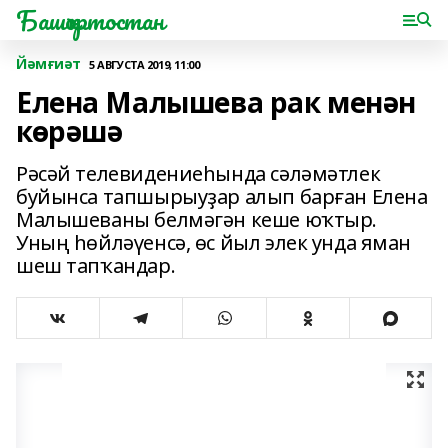
Башҡортостан
Йәмғиәт
5 АВГУСТА 2019, 11:00
Елена Малышева рак менән
көрәшә
Рәсәй телевидениеһында сәләмәтлек
буйынса тапшырыуҙар алып барған Елена
Малышеваны белмәгән кеше юҡтыр.
Уның һөйләүенсә, өс йыл элек унда яман
шеш тапҡандар.