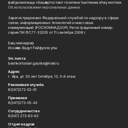
файҙаланғанда «Башҡортостан» гәзитенә һылтанма яһау мотлаҡ.
Об использовании персональных данных
Зарегистрировано Федеральной службой по надзору в сфере
связи, информационных технологий и массовых
коммуникаций (РОСКОМНАДЗОР). Регистрационный номер:
серия ПИ ФС77-33205 от 11 сентября 2008 г.
Баш мөхәррир
Исхаҡов Вәдүт Ғәйфулла улы
Эл. почта
bashkortostan.gazeta@mail.ru
Адрес
г. Уфа, ул. 50 лет Октября, 13, 5-й этаж
Рекламная служба
8(347)272-62-61
Приемная
8(347)272-05-43
Сотрудничество
8(347) 273-83-92
Отдел кадров