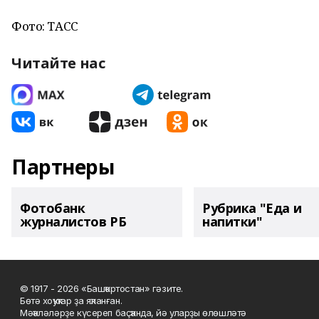
Фото: ТАСС
Читайте нас
Партнеры
Фотобанк
Рубрика "Еда и
журналистов РБ
напитки"
© 1917 - 2026 «Башҡортостан» гәзите.
Бөтә хоҡуҡтар ҙа яҡланған.
Мәҡәләләрҙе күсереп баҫҡанда, йә уларҙы өлөшләтә