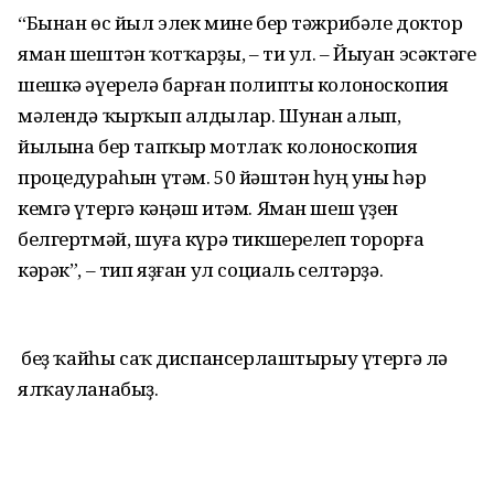
“Бынан өс йыл элек мине бер тәжрибәле доктор
яман шештән ҡотҡарҙы, – ти ул. – Йыуан эсәктәге
шешкә әүерелә барған полипты колоноскопия
мәлендә ҡырҡып алдылар. Шунан алып,
йылына бер тапҡыр мотлаҡ колоноскопия
процедураһын үтәм. 50 йәштән һуң уны һәр
кемгә үтергә кәңәш итәм. Яман шеш үҙен
белгертмәй, шуға күрә тикшерелеп торорға
кәрәк”, – тип яҙған ул социаль селтәрҙә.
Ә беҙ ҡайһы саҡ диспансерлаштырыу үтергә лә
ялҡауланабыҙ.