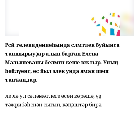
Рәсәй телевидениеһында сәләмәтлек буйынса
тапшырыуҙар алып барған Елена
Малышеваны белмәгән кеше юҡтыр. Уның
һөйләүенсә, өс йыл элек унда яман шеш
тапҡандар.
Әле лә ул сәләмәтлеге өсөн көрәшә, үҙ
тәжрибәһенән сығып, кәңәштәр бирә.