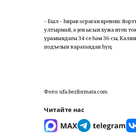
– Был – һирәк осраған күренеш: йо
ултырмай, ә үҙен ысын хужа итеп то
урамындағы 34-се һәм 36-сы, Кали
подъезын ҡарағандан һуң.
Фото: ufa.bezformata.com
Читайте нас