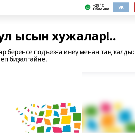
+28 °С
VK
Облачно
ул ысын хужалар!..
әр беренсе подъезға инеү менән таң ҡалды:
теп биҙәлгәйне.