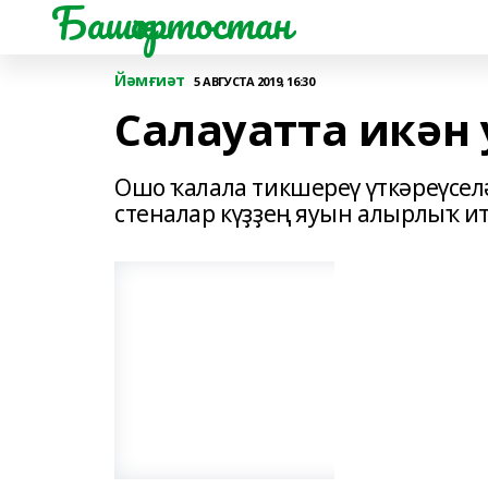
Башҡортостан
Йәмғиәт
5 АВГУСТА 2019, 16:30
Салауатта икән 
Ошо ҡалала тикшереү үткәреүсел
стеналар күҙҙең яуын алырлыҡ и