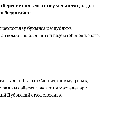
 беренсе подъезға инеү менән таң ҡалды:
еп биҙәлгәйне.
ы ремонтлау буйынса республика
ән комиссия был эштең һөҙөмтәһенән ҡәнәғәт
ғәт палатаһының Сәнәғәт, эшҡыуарлыҡ,
 һалым сәйәсәте, экология мәсьәләләре
ий Дубовский етәкселек итә.