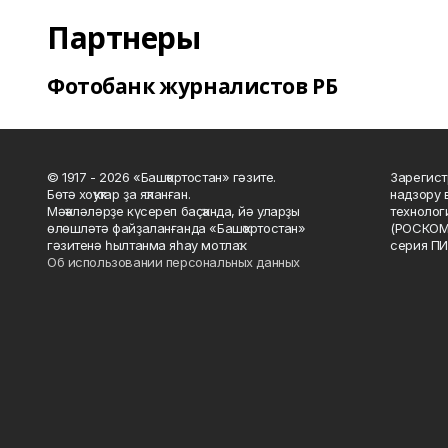
Партнеры
Фотобанк журналистов РБ
© 1917 - 2026 «Башҡортостан» гәзите.
Зарегист
Бөтә хоҡуҡтар ҙа яҡланған.
надзору 
Мәҡәләләрҙе күсереп баҫҡанда, йә уларҙы
технолог
өлөшләтә файҙаланғанда «Башҡортостан»
(РОСКОМ
гәзитенә һылтанма яһау мотлаҡ.
серия ПИ
Об использовании персональных данных