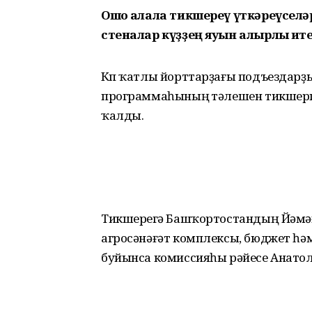
Ошо ҡалала тикшереү үткәреүселәр
стеналар күҙҙең яуын алырлыҡ ит
Күп ҡатлы йорттарҙағы подъездарҙ
программаһының үтәлешен тикшерг
ҡалды.
Тикшереүгә Башҡортостандың Йәмә
агросәнәғәт комплексы, бюджет һәм
буйынса комиссияһы рәйесе Анатол