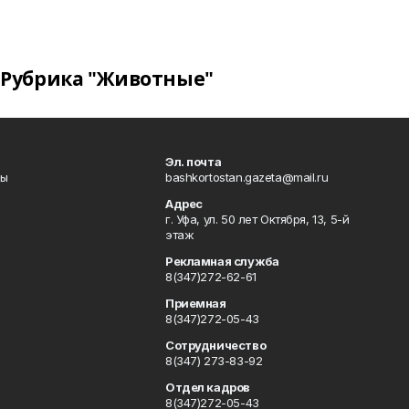
Рубрика "Животные"
Эл. почта
лы
bashkortostan.gazeta@mail.ru
Адрес
г. Уфа, ул. 50 лет Октября, 13, 5-й
этаж
Рекламная служба
8(347)272-62-61
Приемная
8(347)272-05-43
Сотрудничество
8(347) 273-83-92
Отдел кадров
8(347)272-05-43