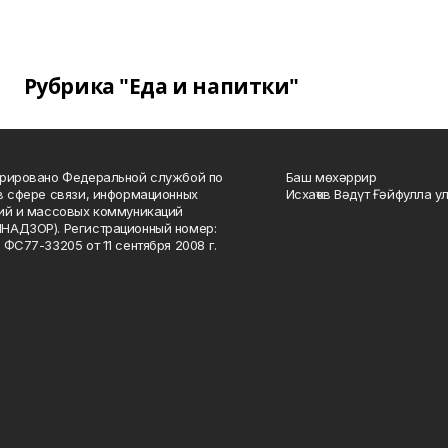
Рубрика "Еда и напитки"
рировано Федеральной службой по
Баш мөхәррир
в сфере связи, информационных
Исхаҡов Вәдүт Ғәйфулла у
ий и массовых коммуникаций
НАДЗОР). Регистрационный номер:
 ФС77-33205 от 11 сентября 2008 г.