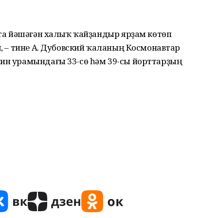
ртта йәшәгән халыҡ ҡайҙандыр ярҙам көтөп
я, – тине А. Дубовский ҡаланың Космонавтар
нин урамындағы 33-сө һәм 39-сы йорттарҙың