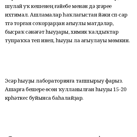
шулай уҡ кешенең ғәйебе менән дә үҙгәреүе
ихтимал. Ашламалар һаҡлағыстан йәки сүп-сар
түгә торған соҡорҙарҙан ағыулы матдәләр,
бысраҡ сәнәғәт һыуҙары, химик ҡалдыҡтар
тупраҡҡа үтеп инеп, һыуҙы ла ағыулауы мөмкин.
Эсәр һыуҙы лабораторияға тапшырыу фарыз.
Ашарға бешереү өсөн ҡулланылған һыуҙы 15-20
күрһәткес буйынса баһалайҙар.