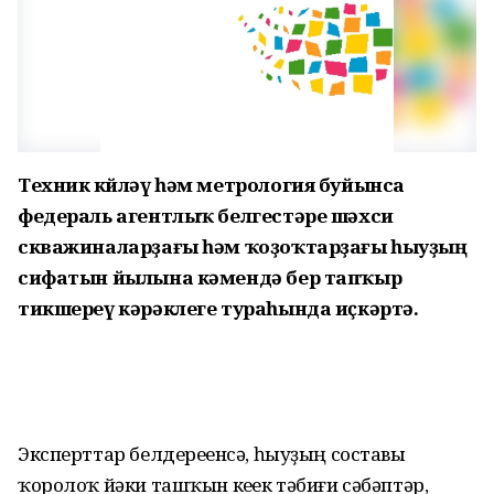
Техник көйләү һәм метрология буйынса
федераль агентлыҡ белгестәре шәхси
скважиналарҙағы һәм ҡоҙоҡтарҙағы һыуҙың
сифатын йылына кәмендә бер тапҡыр
тикшереү кәрәклеге тураһында иҫкәртә.
Эксперттар белдереүенсә, һыуҙың составы
ҡоролоҡ йәки ташҡын кеүек тәбиғи сәбәптәр,