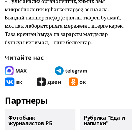
– Тулы анализ органолептик, химик һәм
микробиологик күрһәткестәрҙе үҙ эсенә ала.
Бындай тикшеренеүҙәрҙе үҙаллы үткәреп булмай,
мотлаҡ лабораторияға мөрәжәғәт итергә кәрәк.
Таҙа күренгән һыуҙа ла зарарлы матдәләр
булыуы ихтимал, – тине белгестәр.
Читайте нас
Партнеры
Фотобанк
Рубрика "Еда и
журналистов РБ
напитки"