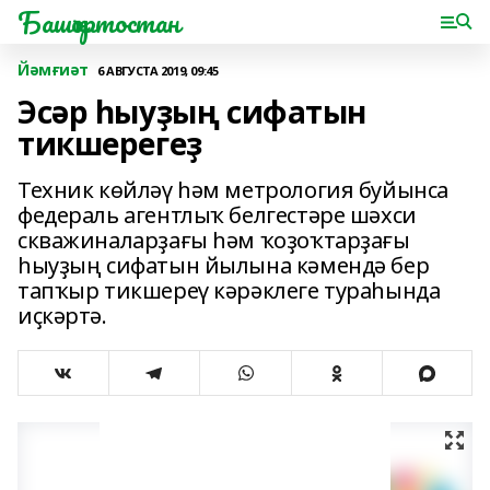
Башҡортостан
Йәмғиәт
6 АВГУСТА 2019, 09:45
Эсәр һыуҙың сифатын
тикшерегеҙ
Техник көйләү һәм метрология буйынса
федераль агентлыҡ белгестәре шәхси
скважиналарҙағы һәм ҡоҙоҡтарҙағы
һыуҙың сифатын йылына кәмендә бер
тапҡыр тикшереү кәрәклеге тураһында
иҫкәртә.