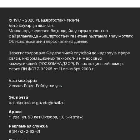
© 1917 - 2026 «Башҡортостан» гәзите.
Бөтә хоҡуҡтар ҙа яҡланған.
Мәҡәләләрҙе күсереп баҫҡанда, йә уларҙы өлөшләтә
файҙаланғанда «Башҡортостан» гәзитенә һылтанма яһау мотлаҡ.
Об использовании персональных данных
Зарегистрировано Федеральной службой по надзору в сфере
связи, информационных технологий и массовых
коммуникаций (РОСКОМНАДЗОР). Регистрационный номер:
серия ПИ ФС77-33205 от 11 сентября 2008 г.
Баш мөхәррир
Исхаҡов Вәдүт Ғәйфулла улы
Эл. почта
bashkortostan.gazeta@mail.ru
Адрес
г. Уфа, ул. 50 лет Октября, 13, 5-й этаж
Рекламная служба
8(347)272-62-61