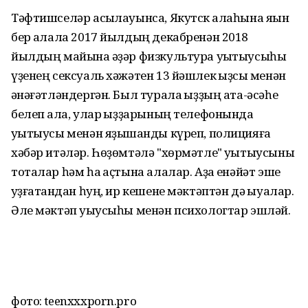
Тәфтишселәр асыҡлауынса, Якутск ҡалаһына яҡын
бер ҡалала 2017 йылдың декабренән 2018
йылдың майына ҡәҙәр физкультура уҡытыусыһы
үҙенең сексуаль хәжәтен 13 йәшлек ҡыҙсыҡ менән
ҡәнәғәтләндергән. Был турала ҡыҙҙың ата-әсәһе
белеп ҡала, улар ҡыҙҙарының телефонында
уҡытыусы менән яҙышҡанды күреп, полицияға
хәбәр итәләр. Һөҙөмтәлә "хөрмәтле" уҡытыусыны
тоталар һәм һаҡ аҫтына алалар. Аҙаҡ енәйәт эше
ҡуҙғатҡандан һуң, ир кешене мәктәптән дә ҡыуалар.
Әле мәктәп уҡыусыһы менән психологтар эшләй.
фото: teenxxxporn.pro