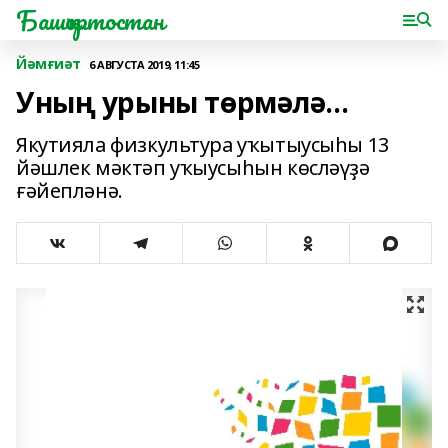
Башҡортостан
Йәмғиәт
6 АВГУСТА 2019, 11:45
Уның урыны төрмәлә...
Якутияла физкультура уҡытыусыһы 13
йәшлек мәктәп уҡыусыһын көсләүҙә
ғәйепләнә.