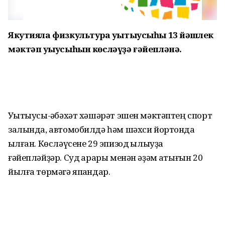
Якутияла физкультура уҡытыусыһы 13 йәшлек
мәктәп уҡыусыһын көсләүҙә ғәйепләнә.
Уҡытыусы-ҡәбәхәт хәшәрәт эшен мәктәптең спорт
залында, автомобилдә һәм шәхси йортонда
ҡылған. Көсләүсене 29 эпизод ҡылыуҙа
ғәйепләйҙәр. Суд ҡарары менән әҙәм аҡтығын 20
йылға төрмәгә япҡандар.