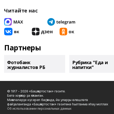
Читайте нас
Партнеры
Фотобанк
Рубрика "Еда и
журналистов РБ
напитки"
© 1917 - 2026 «Башҡортостан» гәзите.
Бөтә хоҡуҡтар ҙа яҡланған.
Мәҡәләләрҙе күсереп баҫҡанда, йә уларҙы өлөшләтә
файҙаланғанда «Башҡортостан» гәзитенә һылтанма яһау мотлаҡ.
Об использовании персональных данных