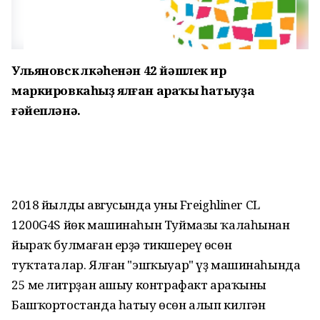
Ульяновск өлкәһенән 42 йәшлек ир
маркировкаһыҙ ялған араҡы һатыуҙа
ғәйепләнә.
2018 йылдың авгусында уның Freighliner CL
1200G4S йөк машинаһын Туймазы ҡалаһынан
йыраҡ булмаған ерҙә тикшереү өсөн
туҡтаталар. Ялған "эшҡыуар" үҙ машинаһында
25 мең литрҙан ашыу контрафакт араҡыны
Башҡортостанда һатыу өсөн алып килгән