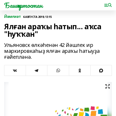
Башҡортостан
Йәмғиәт
6 АВГУСТА 2019, 13:15
Ялған араҡы һатып... аҡса
"һуҡҡан"
Ульяновск өлкәһенән 42 йәшлек ир
маркировкаһыҙ ялған араҡы һатыуҙа
ғәйепләнә.