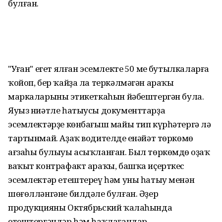
булған.
"Уңған" егет ялған эсемлекте 50 мең бутылкаларға
ҡойоп, бер ҡайҙа ла теркәлмәгән араҡы
маркаларының этикеткаһын йәбештергән була.
Яуыз ниәтле һатыусы документтарҙа
эсемлектәрҙе көнбағыш майы тип күрһәтергә лә
тартынмай. Аҙаҡ водителдең енәйәт төркөмө
ағзаһы булыуы асыҡланған. Был төркөмдөң оҙаҡ
ваҡыт контрафакт араҡы, башҡа иҫерткес
эсемлектәр етештереү һәм уны һатыу менән
шөғөлләнгәне билдәле булған. Әҙер
продукцияны Октябрьский ҡалаһында
етештергәндәр һәм һаҡлағандар.