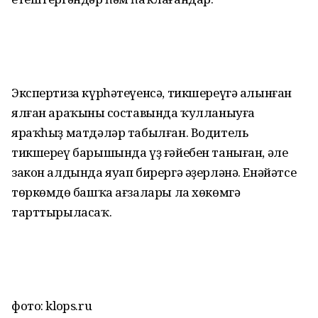
Экспертиза күрһәтеүенсә, тикшереүгә алынған
ялған араҡының составында ҡулланыуға
яраҡһыҙ матдәләр табылған. Водитель
тикшереү барышында үҙ ғәйебен таныған, әле
закон алдында яуап бирергә әҙерләнә. Енәйәтсе
төркөмдөң башҡа ағзалары ла хөкөмгә
тарттырыласаҡ.
фото: klops.ru