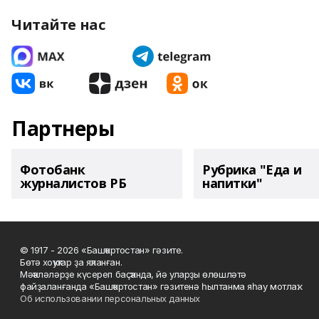
Читайте нас
Партнеры
Фотобанк
Рубрика "Еда и
журналистов РБ
напитки"
© 1917 - 2026 «Башҡортостан» гәзите.
Бөтә хоҡуҡтар ҙа яҡланған.
Мәҡәләләрҙе күсереп баҫҡанда, йә уларҙы өлөшләтә
файҙаланғанда «Башҡортостан» гәзитенә һылтанма яһау мотлаҡ.
Об использовании персональных данных