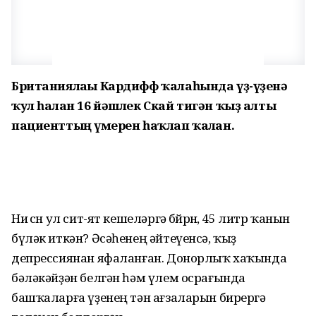
Британиялағы Кардифф ҡалаһында үҙ-үҙенә
ҡул һалған 16 йәшлек Скай тигән ҡыҙ алты
пациенттың ғүмерен һаҡлап ҡалған.
Ни өсөн ул сит-ят кешеләргә бөйөрөн, 45 литр ҡанын
бүләк иткән? Әсәһенең әйтеүенсә, ҡыҙ
депрессиянан яфаланған. Донорлыҡ хаҡында
бәләкәйҙән белгән һәм үлем осрағында
башҡаларға үҙенең тән ағзаларын бирергә