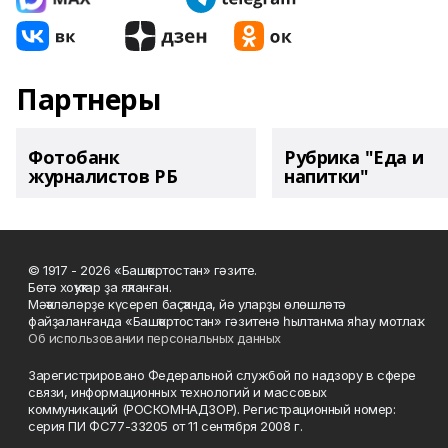
Партнеры
Фотобанк
Рубрика "Еда и
журналистов РБ
напитки"
© 1917 - 2026 «Башҡортостан» гәзите.
Бөтә хоҡуҡтар ҙа яҡланған.
Мәҡәләләрҙе күсереп баҫҡанда, йә уларҙы өлөшләтә
файҙаланғанда «Башҡортостан» гәзитенә һылтанма яһау мотлаҡ.
Об использовании персональных данных
Зарегистрировано Федеральной службой по надзору в сфере
связи, информационных технологий и массовых
коммуникаций (РОСКОМНАДЗОР). Регистрационный номер:
серия ПИ ФС77-33205 от 11 сентября 2008 г.