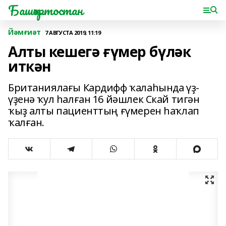
Башҡортостан
Йәмғиәт
7 АВГУСТА 2019, 11:19
Алты кешегә ғүмер бүләк
иткән
Британиялағы Кардифф ҡалаһында үҙ-
үҙенә ҡул һалған 16 йәшлек Скай тигән
ҡыҙ алты пациенттың ғүмерен һаҡлап
ҡалған.