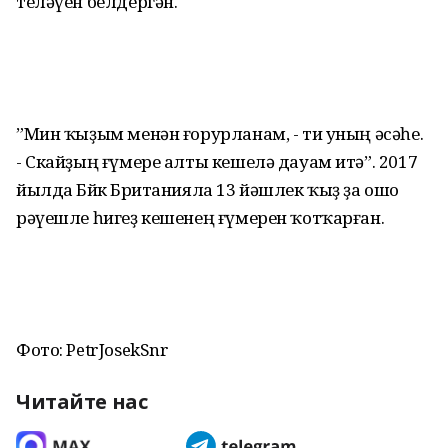
теләүен белдергән.
”Мин ҡыҙым менән ғорурланам, - ти уның әсәһе.
- Скайҙың ғүмере алты кешелә дауам итә”. 2017
йылда Бөйөк Британияла 13 йәшлек ҡыҙ ҙа ошо
рәүешле һигеҙ кешенең ғүмерен ҡотҡарған.
Фото: PetrJosekSnr
Читайте нас