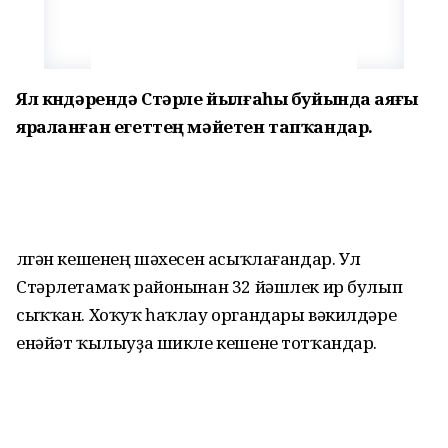
Ял көндәрендә Стәрле йылғаһы буйында аяғы
яраланған егеттең мәйетен тапҡандар.
Үлгән кешенең шәхесен асыҡлағандар. Ул
Стәрлетамаҡ районынан 32 йәшлек ир булып
сыҡҡан. Хоҡуҡ һаҡлау органдары вәкилдәре
енәйәт ҡылыуҙа шикле кешене тотҡандар.