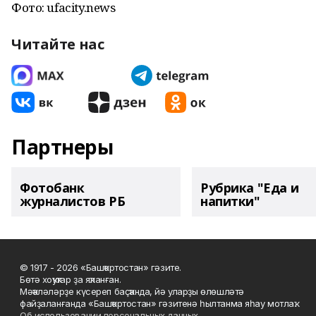
Фото: ufacity.news
Читайте нас
Партнеры
Фотобанк
Рубрика "Еда и
журналистов РБ
напитки"
© 1917 - 2026 «Башҡортостан» гәзите.
Бөтә хоҡуҡтар ҙа яҡланған.
Мәҡәләләрҙе күсереп баҫҡанда, йә уларҙы өлөшләтә
файҙаланғанда «Башҡортостан» гәзитенә һылтанма яһау мотлаҡ.
Об использовании персональных данных