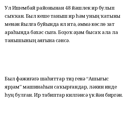
Ул Ишембай районынан 48 йәшлек ир булып
сыҡҡан. Был кеше таныш ир һәм уның ҡатыны
менән йылға буйында ял итә, әммә көслө зат
араһында бәхәс сыға. Боҙоҡ әҙәм бысаҡ ала ла
танышының аяғына сәнсә.
Был фажиғәгә шаһиттар тиҙ генә “Ашығыс
ярҙам” машинаһын саҡырғандар, ләкин инде
һуң булған. Ир табиптар килгәнсә үк йән биргән.