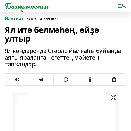
Башҡортостан
Йәмғиәт
7 АВГУСТА 2019, 08:15
Ял итә белмәһәң, өйҙә
ултыр
Ял көндәрендә Стәрле йылғаһы буйында
аяғы яраланған егеттең мәйетен
тапҡандар.