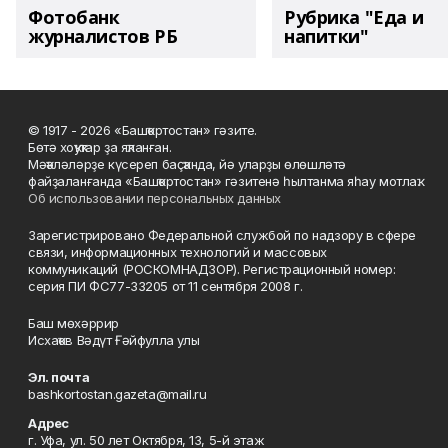
Фотобанк
Рубрика "Еда и
журналистов РБ
напитки"
© 1917 - 2026 «Башҡортостан» гәзите.
Бөтә хоҡуҡтар ҙа яҡланған.
Мәҡәләләрҙе күсереп баҫҡанда, йә уларҙы өлөшләтә
файҙаланғанда «Башҡортостан» гәзитенә һылтанма яһау мотлаҡ.
Об использовании персональных данных
Зарегистрировано Федеральной службой по надзору в сфере
связи, информационных технологий и массовых
коммуникаций (РОСКОМНАДЗОР). Регистрационный номер:
серия ПИ ФС77-33205 от 11 сентября 2008 г.
Баш мөхәррир
Исхаҡов Вәдүт Ғәйфулла улы
Эл. почта
bashkortostan.gazeta@mail.ru
Адрес
г. Уфа, ул. 50 лет Октября, 13, 5-й этаж