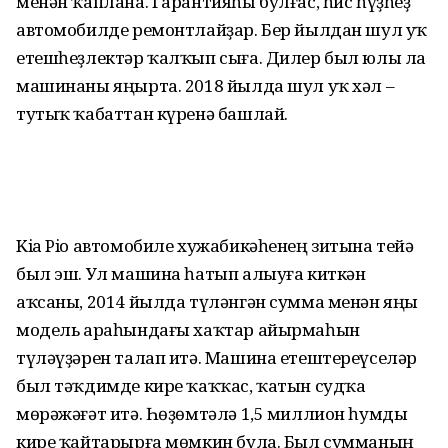
менән ҡаплана. Гарантияһы булғас, һис һүҙһеҙ
автомобилде ремонтлайҙар. Бер йылдан шул уҡ
етешһеҙлектәр ҡалҡып сыға. Дилер был юлы ла
машинаны яңырта. 2018 йылда шул уҡ хәл –
тутыҡ ҡабаттан күренә башлай.
Kia Pio автомобиле хужабикәһенең зитына тейә
был эш. Ул машина һатып алыуға киткән
аҡсаны, 2014 йылда түләнгән сумма менән яңы
модель араһындағы хаҡтар айырмаһын
түләүҙәрен талап итә. Машина етештереүселәр
был тәҡдимде кире ҡаҡҡас, ҡатын судҡа
мөрәжәғәт итә. Һөҙөмтәлә 1,5 миллион һумды
кире ҡайтарырға мөмкин була. Был сумманың