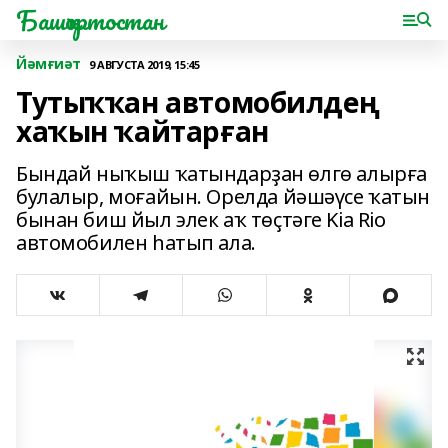
Башҡортостан
Йәмғиәт
9 АВГУСТА 2019, 15:45
Тутыҡҡан автомобилдең
хаҡын ҡайтарған
Бындай ныҡыш ҡатындарҙан өлгө алырға
булалыр, моғайын. Орелда йәшәүсе ҡатын
бынан биш йыл элек аҡ төҫтәге Kia Rio
автомобилен һатып ала.