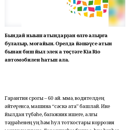
Бындай ныҡыш ҡатындарҙан өлгө алырға
булалыр, моғайын. Орелда йәшәүсе ҡатын
бынан биш йыл элек аҡ төҫтәге Kia Rio
автомобилен һатып ала.
Гарантия срогы – 60 ай. Әммә, водителдең
әйтеүенсә, машина “сәскә ата” башлай. Ике
йылдан түбәһе, багажник ишеге, алғы
тәҙрәһенең уң һәм һул тотҡостары коррозия