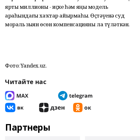
ярты миллионы - иҫке һәм яңы модель
араһындағы хаҡтар айырмаһы. Өҫтәүенә суд
мораль зыян өсөн компенсацияны ла түләткән.
Фото: Yandex.uz.
Читайте нас
Партнеры