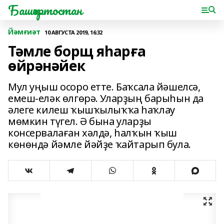
Башҡортостан
Йәмғиәт
10 АВГУСТА 2019, 16:32
Тәмле борщ яһарға
өйрәнәйек
Мул уңыш осоро етте. Баҡсала йәшелсә,
емеш-еләк өлгөрә. Уларҙың барыһын да
әлеге килеш ҡышҡылыҡҡа һаҡлау
мөмкин түгел. Ә бына уларҙы
консервалаған хәлдә, һалҡын ҡыш
көнөндә йәмле йәйҙе ҡайтарып була.