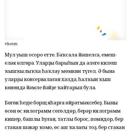
vk.com
Мул уңыш осоро етте. Баҡсала йәшелсә, емеш-
еләк өлгөрә. Уларҙың барыһын да әлеге килеш
ҡышҡылыҡҡа һаҡлау мөмкин түгел. Ә бына
уларҙы консервалаған хәлдә, һалҡын ҡыш
көнөндә йәмле йәйҙе ҡайтарып була.
Бөгөн һеҙҙе борщ яһарға өйрәтмәксебеҙ. Бының
өсөн өс килограмм сөгөлдөр, берәр килограмм
кишер, башлы һуған, татлы борос, помидор, бер
стакан шәкәр ҡомо, өс аш ҡалағы тоҙ, бер стакан