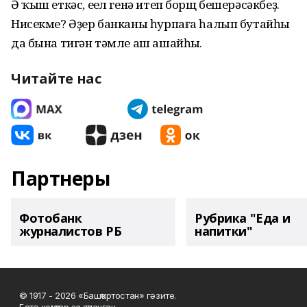
Ә ҡыш еткәс, еңел генә итеп борщ бешерәсәкбеҙ.
Нисекме? Әҙер банканы һурпаға һалып бутайһың
да бына тигән тәмле аш ашайһың.
Читайте нас
Партнеры
Фотобанк
Рубрика "Еда и
журналистов РБ
напитки"
© 1917 - 2026 «Башҡортостан» гәзите.