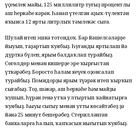
үҫемлек майы, 125 миллилитр туғыҙ процентлы
аш һеркәһе кәрәк. Һанап үтелгән аҙыҡ-түлектән
яҡынса 12 ярты литрлыҡ тәмлекәс сыға.
Шулай итеп эшкә тотондоҡ. Бар йәшелсәләрҙе
йыуып, таҙартып ҡуябыҙ. Һуғанды яртылаш йә
дүрткә бүлеп, ярым балдаҡлап турайбыҙ.
Сөгөлдөр менән кишерҙе эре ҡырғыстан
үткәрәбеҙ. Боросто һалам кеүек оҙонсалап
турайбыҙ. Помидорҙы ярым түңәрәк итеп ҡырҡып
сығабыҙ. Тоҙ, шәкәр, аш һеркәһе һәм майҙы
ҡушып, һүрән генә утҡа ултыртып ҡайнатырға
ҡуябыҙ. Һыуы сығыу менән утты көсәйтәбеҙ ҙә
йәнә 25 минут бешерәбеҙ. Стерилләнгән
банкаларға һалып, ҡапҡасын нығытып ҡуябыҙ.