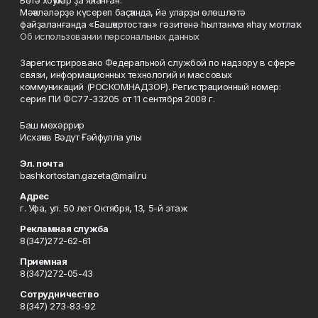
Бөтә хоҡуҡтар ҙа яҡланған.
Мәҡәләләрҙе күсереп баҫҡанда, йә уларҙы өлөшләтә
файҙаланғанда «Башҡортостан» гәзитенә һылтанма яһау мотлаҡ.
Об использовании персональных данных
Зарегистрировано Федеральной службой по надзору в сфере
связи, информационных технологий и массовых
коммуникаций (РОСКОМНАДЗОР). Регистрационный номер:
серия ПИ ФС77-33205 от 11 сентября 2008 г.
Баш мөхәррир
Исхаҡов Вәдүт Ғәйфулла улы
Эл. почта
bashkortostan.gazeta@mail.ru
Адрес
г. Уфа, ул. 50 лет Октября, 13, 5-й этаж
Рекламная служба
8(347)272-62-61
Приемная
8(347)272-05-43
Сотрудничество
8(347) 273-83-92