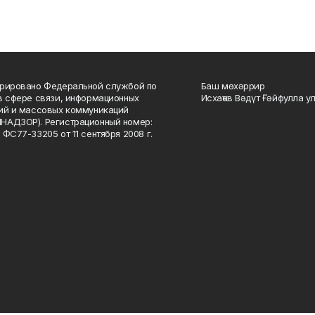
рировано Федеральной службой по
Баш мөхәррир
в сфере связи, информационных
Исхаҡов Вәдүт Ғәйфулла у
ий и массовых коммуникаций
НАДЗОР). Регистрационный номер:
 ФС77-33205 от 11 сентября 2008 г.