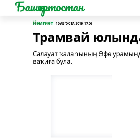
Башҡортостан
Йәмғиәт
10 АВГУСТА 2019, 17:06
Трамвай юлында
Салауат ҡалаһының Өфө урамынд
ваҡиға була.