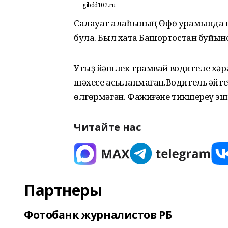
gibdd102.ru
Салауат ҡалаһының Өфө урамында к
була. Был хаҡта Башҡортостан буйын
Утыҙ йәшлек трамвай водителе хәрә
шәхесе асыҡланмаған.Водитель әйтеү
өлгөрмәгән. Фажиғәне тикшереү эш
Читайте нас
Партнеры
Фотобанк журналистов РБ