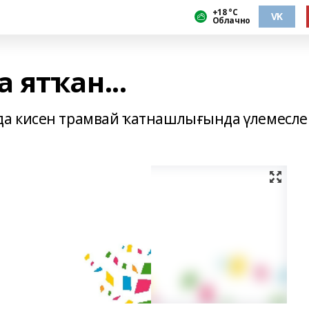
+18 °С
VK
Облачно
 ятҡан...
а кисен трамвай ҡатнашлығында үлемесле