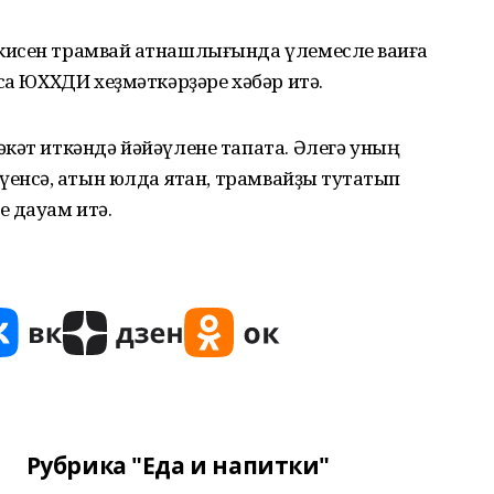
исен трамвай ҡатнашлығында үлемесле ваҡиға
са ЮХХДИ хеҙмәткәрҙәре хәбәр итә.
кәт иткәндә йәйәүлене тапата. Әлегә уның
енсә, ҡатын юлда ятҡан, трамвайҙы туҡтатып
е дауам итә.
Рубрика "Еда и напитки"