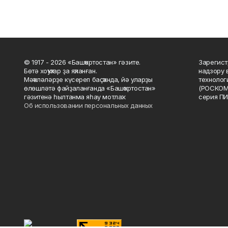
© 1917 - 2026 «Башҡортостан» гәзите.
Зарегист
Бөтә хоҡуҡтар ҙа яҡланған.
надзору 
Мәҡәләләрҙе күсереп баҫҡанда, йә уларҙы
технолог
өлөшләтә файҙаланғанда «Башҡортостан»
(РОСКОМ
гәзитенә һылтанма яһау мотлаҡ.
серия ПИ
Об использовании персональных данных