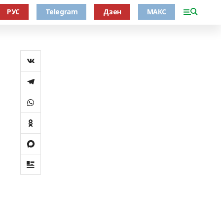
РУС
Telegram
Дзен
МАКС