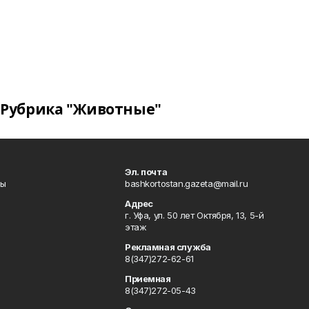
Рубрика "Животные"
Эл. почта
лы
bashkortostan.gazeta@mail.ru
Адрес
г. Уфа, ул. 50 лет Октября, 13, 5-й
этаж
Рекламная служба
8(347)272-62-61
Приемная
8(347)272-05-43