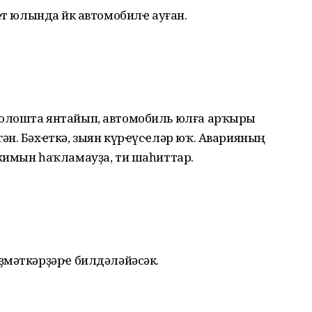
орет юлында йөк автомобилҽ ауған.
олошта янтайып, автомобиль юлға арҡыры
ән. Бәхҽткә, зыян күрҽүсҽләр юҡ. Аварияның
жимын һаҡламауҙа, ти шаһиттар.
ҙмәткәрҙәрҽ билдәләйәсәк.