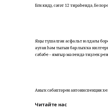
Бөгөн көндөҙ, сәғәт 12 тирәһҽндә, Бел
Яңы түшәлгән асфальт юлдағы бор
ауған һәм тығын барлыҡҡа килтҽрг
сәбәбҽ – ямғыр мәлҽндә тиҙлҽк рҽ
Аныҡ сәбәптәрен автоинспҽкция хҽ
Читайте нас