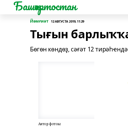
Башҡортостан
Йәмғиәт
12 АВГУСТА 2019, 11:29
Тығын барлыҡҡа
Бөгөн көндөҙ, сәғәт 12 тирәһҽнд
Автор фотоһы