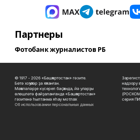
Партнеры
Фотобанк журналистов РБ
© 1917 - 2026 «Башҡортостан» гәзите.
Зарегист
Бөтә хоҡуҡтар ҙа яҡланған.
надзору 
Мәҡәләләрҙе күсереп баҫҡанда, йә уларҙы
технолог
өлөшләтә файҙаланғанда «Башҡортостан»
(РОСКОМ
гәзитенә һылтанма яһау мотлаҡ.
серия ПИ
Об использовании персональных данных