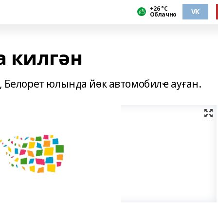
+26 °С
VK
Облачно
 килгән
ә, Белорет юлында йөк автомобилҽ ауған.