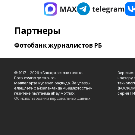
Партнеры
Фотобанк журналистов РБ
© 1917 - 2026 «Башҡортостан» гәзите.
Зарегист
Бөтә хоҡуҡтар ҙа яҡланған.
надзору 
Мәҡәләләрҙе күсереп баҫҡанда, йә уларҙы
технолог
өлөшләтә файҙаланғанда «Башҡортостан»
(РОСКОМ
гәзитенә һылтанма яһау мотлаҡ.
серия ПИ
Об использовании персональных данных