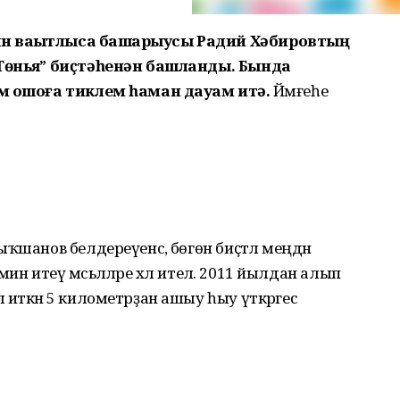
н ваҡытлыса башҡарыусы Радий Хәбировтың
Төньяҡ” биҫтәһенән башланды. Бында
әм ошоға тиклем һаман дауам итә.
Йәмғеһе
ҡшанов белдереүенсә, бөгөн биҫтәлә меңдән
ин итеү мәсьәләләре хәл ителә. 2011 йылдан алып
 иткән 5 километрҙан ашыу һыу үткәргес