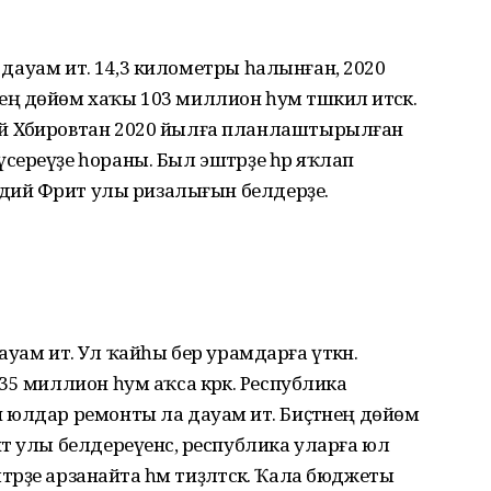
м дауам итә. 14,3 километры һалынған, 2020
 дөйөм хаҡы 103 миллион һум тәшкил итәсәк.
 Хәбировтан 2020 йылға планлаштырылған
ереүҙе һораны. Был эштәрҙе һәр яҡлап
адий Фәрит улы ризалығын белдерҙе.
дауам итә. Ул ҡайһы бер урамдарға үткән.
5 миллион һум аҡса кәрәк. Республика
юлдар ремонты ла дауам итә. Биҫтәнең дөйөм
т улы белдереүенсә, республика уларға юл
тәрҙе арзанайта һәм тиҙләтәсәк. Ҡала бюджеты