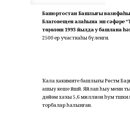
Башҡортостан Башлығы вазифаһы
Благовещен ҡалаһына эш сәфәре “
төҙөлөш 1993 йылда уҡ башлана һ
2500 ер участкаһы бүленгән.
Ҡала хакимиәте башлығы Рөстәм Баҙы
ашыу кеше йәшәй. Яйлап һыу менән тәьм
дөйөм хаҡы 5,6 миллион һум тәшкил
торбалар һалынған.