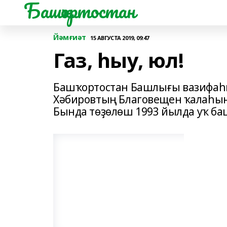
Башҡортостан
Йәмғиәт
15 АВГУСТА 2019, 09:47
Газ, һыу, юл!
Башҡортостан Башлығы вазифаһ
Хәбировтың Благовещен ҡалаһын
Бында төҙөлөш 1993 йылда уҡ ба