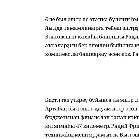
Әле был эштәр өс этапҡа бүленгән һә
йылда тамамланырға тейеш эштәрҙең
Благовещен ҡалаһы башлығы Радий
аҡсаларҙың бер өлөшөн быйылға күс
комплекслы башҡарыу өсөн кәрәк. Р
Биҫтәлә газ үткәреү буйынса ла эштәр 
Артабан был эште дауам итер өсөн 3
бюджетынан финанслау талап иткән 
юл япмаһы 47 километр. Радий Фәри
техникаһы менән ярҙам итәсәк. Был эш