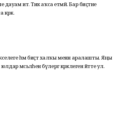
ауам итә. Тик аҡса етмәй. Бар биҫтәне
кәрәк.
селеге һәм биҫтә халҡы менән аралашты. Яңы
 юлдар мәсьәләһенә бүлергә кәрәклеген әйтте ул.