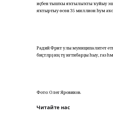
иҫәбенә тышҡы яҡтылыҡты ҡуйыу эше д
яҡтыртыу өсөн 35 миллион һум аҡса 
Радий Фәрит улы муниципалитет етәк
биҫтәләрҙә иң тәү иғтибарҙы һыу, газ һәм
Фото: Олег Яровиков.
Читайте нас