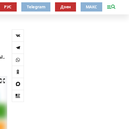
РУС
Telegram
Дзен
МАКС
ы.