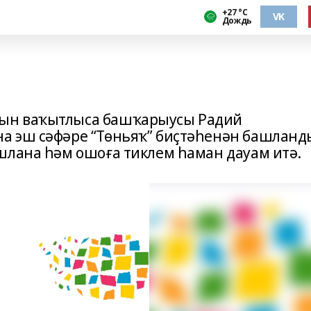
+27 °С
VK
Дождь
ын ваҡытлыса башҡарыусы Радий
а эш сәфәре “Төньяҡ” биҫтәһенән башланд
шлана һәм ошоға тиклем һаман дауам итә.