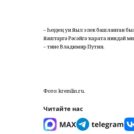
– Һеҙҙең ун йыл элек башланған был
йәштәргә Рәсәйгә ҡарата ниндәй мөнә
– тине Владимир Путин.
Фото: kremlin.ru.
Читайте нас