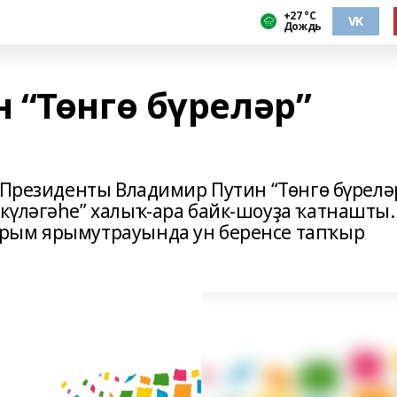
+27 °С
VK
Дождь
 “Төнгө бүреләр”
 Президенты Владимир Путин “Төнгө бүрелә
күләгәһе” халыҡ-ара байк-шоуҙа ҡатнашты.
рым ярымутрауында ун беренсе тапҡыр