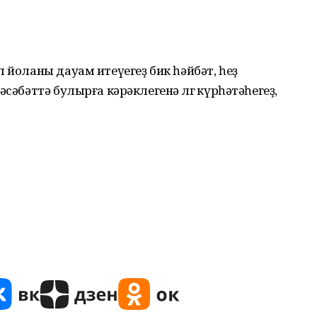
 йоланы дауам итеүегеҙ бик һәйбәт, һеҙ
сәбәттә булырға кәрәклегенә өлгө күрһәтәһегеҙ,