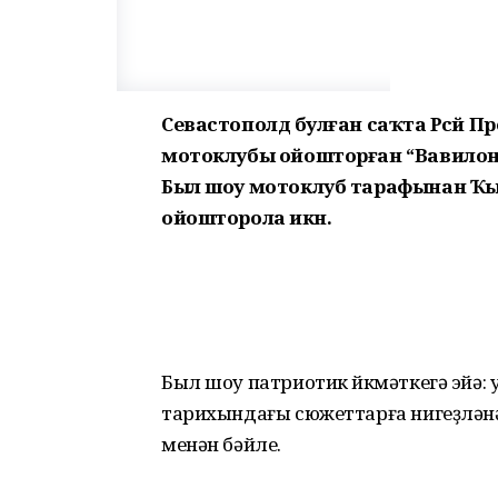
Севастополдә булған саҡта Рәсәй 
мотоклубы ойошторған “Вавилон 
Был шоу мотоклуб тарафынан Ҡ
ойошторола икән.
Был шоу патриотик йөкмәткегә эйә: 
тарихындағы сюжеттарға нигеҙләнә.
менән бәйле.