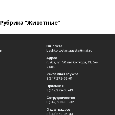
Рубрика "Животные"
Эл. почта
лы
bashkortostan.gazeta@mail.ru
Адрес
г. Уфа, ул. 50 лет Октября, 13, 5-й
этаж
Рекламная служба
8(347)272-62-61
Приемная
8(347)272-05-43
Сотрудничество
8(347) 273-83-92
Отдел кадров
8(347)272-05-43