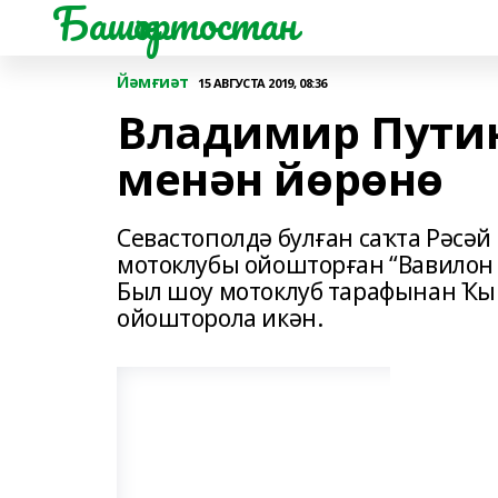
Башҡортостан
Йәмғиәт
15 АВГУСТА 2019, 08:36
Владимир Путин
менән йөрөнө
Севастополдә булған саҡта Рәсәй
мотоклубы ойошторған “Вавилон 
Был шоу мотоклуб тарафынан Ҡы
ойошторола икән.