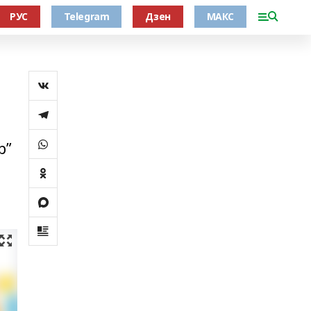
РУС
Telegram
Дзен
МАКС
р”