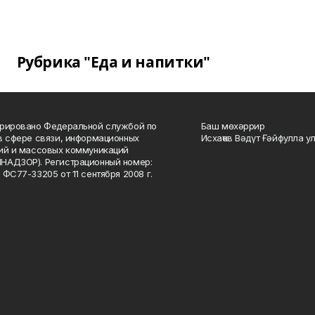
Рубрика "Еда и напитки"
рировано Федеральной службой по
Баш мөхәррир
в сфере связи, информационных
Исхаҡов Вәдүт Ғәйфулла у
ий и массовых коммуникаций
НАДЗОР). Регистрационный номер:
 ФС77-33205 от 11 сентября 2008 г.