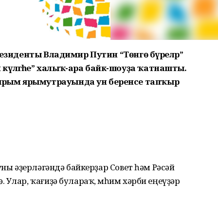
Президенты Владимир Путин “Төнгө бүреләр”
күләгәһе” халыҡ-ара байк-шоуҙа ҡатнашты.
ырым ярымутрауында ун беренсе тапҡыр
уны әҙерләгәндә байкерҙар Совет һәм Рәсәй
 Улар, ҡағиҙә булараҡ, мөһим хәрби еңеүҙәр