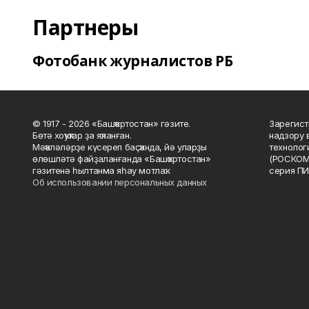
Партнеры
Фотобанк журналистов РБ
© 1917 - 2026 «Башҡортостан» гәзите.
Зарегист
Бөтә хоҡуҡтар ҙа яҡланған.
надзору 
Мәҡәләләрҙе күсереп баҫҡанда, йә уларҙы
технолог
өлөшләтә файҙаланғанда «Башҡортостан»
(РОСКОМ
гәзитенә һылтанма яһау мотлаҡ.
серия ПИ
Об использовании персональных данных