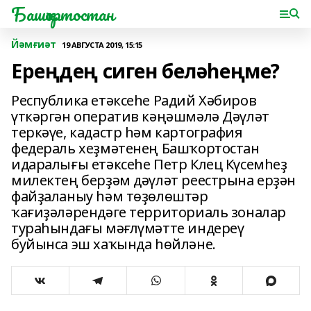
Башҡортостан
Йәмғиәт
19 АВГУСТА 2019, 15:15
Ереңдең сиген беләһеңме?
Республика етәксеһе Радий Хәбиров
үткәргән оператив кәңәшмәлә Дәүләт
теркәүе, кадастр һәм картография
федераль хеҙмәтенең Башҡортостан
идаралығы етәксеһе Петр Клец Күсемһеҙ
милектең берҙәм дәүләт реестрына ерҙән
файҙаланыу һәм төҙөлөштәр
ҡағиҙәләрендәге территориаль зоналар
тураһындағы мәғлүмәтте индереү
буйынса эш хаҡында һөйләне.