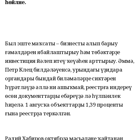
һөйләне.
Был эштең маҡсаты – бизнесты алып барыу
ғәмәлдәрен ябайлаштырыу һәм төбәктәрҙең
инвестиция йәлеп итеү ҡеүәһен арттырыу. Әммә,
Петр Клец билдәләүенсә, урындағы үҙидара
органдары бындай биләмәләрҙең сиктәрен
һүрәтләүҙә әллә ни ашыҡмай, реестрға индереү
өсөн документтарҙы ебәреүҙә лә һүлпәнлек
һиҙелә. 1 авгусҡа объекттарҙың 1,39 проценты
ғына реестрҙа теркәлгән.
Радий Хәбиров октябрҙә мәсьәләне ҡайтанан