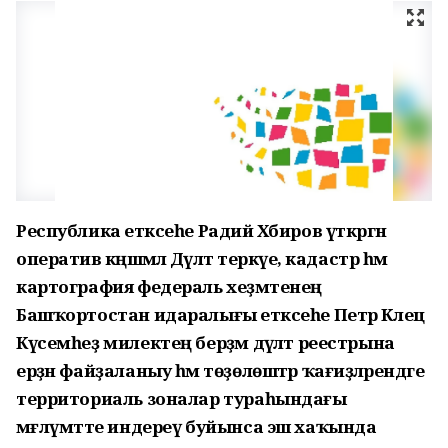
Республика етәксеһе Радий Хәбиров үткәргән
оператив кәңәшмәлә Дәүләт теркәүе, кадастр һәм
картография федераль хеҙмәтенең
Башҡортостан идаралығы етәксеһе Петр Клец
Күсемһеҙ милектең берҙәм дәүләт реестрына
ерҙән файҙаланыу һәм төҙөлөштәр ҡағиҙәләрендәге
территориаль зоналар тураһындағы
мәғлүмәтте индереү буйынса эш хаҡында