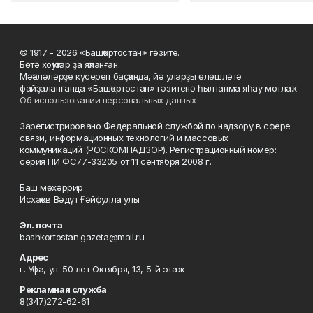
© 1917 - 2026 «Башҡортостан» гәзите.
Бөтә хоҡуҡтар ҙа яҡланған.
Мәҡәләләрҙе күсереп баҫҡанда, йә уларҙы өлөшләтә
файҙаланғанда «Башҡортостан» гәзитенә һылтанма яһау мотлаҡ.
Об использовании персональных данных
Зарегистрировано Федеральной службой по надзору в сфере
связи, информационных технологий и массовых
коммуникаций (РОСКОМНАДЗОР). Регистрационный номер:
серия ПИ ФС77-33205 от 11 сентября 2008 г.
Баш мөхәррир
Исхаҡов Вәдүт Ғәйфулла улы
Эл. почта
bashkortostan.gazeta@mail.ru
Адрес
г. Уфа, ул. 50 лет Октября, 13, 5-й этаж
Рекламная служба
8(347)272-62-61