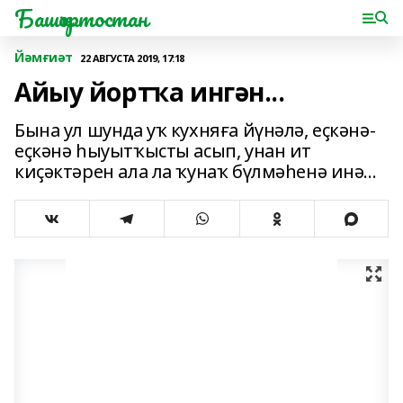
Башҡортостан
Йәмғиәт
22 АВГУСТА 2019, 17:18
Айыу йортҡа ингән...
Бына ул шунда уҡ кухняға йүнәлә, еҫкәнә-
еҫкәнә һыуытҡысты асып, унан ит
киҫәктәрен ала ла ҡунаҡ бүлмәһенә инә...