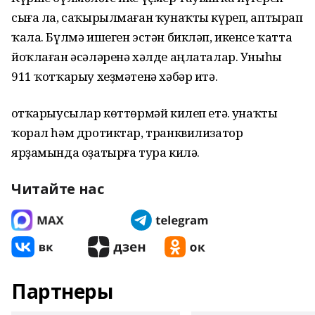
сыға ла, саҡырылмаған ҡунаҡты күреп, аптырап
ҡала. Бүлмә ишеген эстән бикләп, икенсе ҡатта
йоҡлаған әсәләренә хәлде аңлаталар. Уныһы
911 ҡотҡарыу хеҙмәтенә хәбәр итә.
Ҡотҡарыусылар көттөрмәй килеп етә. Ҡунаҡты
ҡорал һәм дротиктар, транквилизатор
ярҙамында оҙатырға тура килә.
Читайте нас
Партнеры