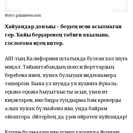
Фото: pixanews.com
Хайуандар донъяһы – беҙҙең өсөн асылмаған
сер. Ҡайһы берҙәренең тәбиғи аҡылына,
сослоғона иҫең китер.
АҠШ-тың Калифорния штатында булған хәл шуға
миҫал. Тайыштабандың шәхси йорттарҙың
береһенә инеп, ҡунаҡ булыуын видеокамера
төшөргән. Бына ул шунда уҡ кухняға йүнәлә,
еҫкәнә-еҫкәнә һыуытҡысты асып, унан ит
киҫәктәрен, ике биҙрә туңдырма һәм крекерҙы
алып ҡунаҡ бүлмәһенә инә, унда байрам
ойоштора. Әйтерһең дә, үҙен өйрәтеп ҡуйғандар!
Күрше бүлмәләге ике үҫмер тауышҡа йүгереп