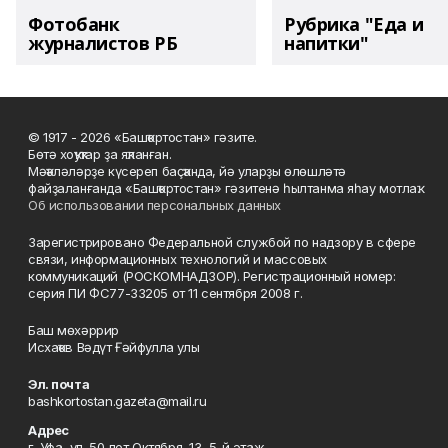
Фотобанк
Рубрика "Еда и
журналистов РБ
напитки"
© 1917 - 2026 «Башҡортостан» гәзите.
Бөтә хоҡуҡтар ҙа яҡланған.
Мәҡәләләрҙе күсереп баҫҡанда, йә уларҙы өлөшләтә
файҙаланғанда «Башҡортостан» гәзитенә һылтанма яһау мотлаҡ.
Об использовании персональных данных
Зарегистрировано Федеральной службой по надзору в сфере
связи, информационных технологий и массовых
коммуникаций (РОСКОМНАДЗОР). Регистрационный номер:
серия ПИ ФС77-33205 от 11 сентября 2008 г.
Баш мөхәррир
Исхаҡов Вәдүт Ғәйфулла улы
Эл. почта
bashkortostan.gazeta@mail.ru
Адрес
г. Уфа, ул. 50 лет Октября, 13, 5-й этаж