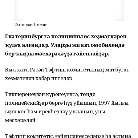
Фото: yandex.com
Екатеринбургта полицияның өс хеҙмәткәрен
ҡулға алғандар. Уларҙы эш автомобилендә
бер ҡыҙҙы мәсхәрәләүҙә ғәйепләйҙәр.
Был хаҡта Рәсәй Тәфтиш комитетының матбуғат
хеҙмәтенән хәбәр иттеләр.
Тикшеренеүҙән күренеүенсә, төндә
полицейскийҙар бергә һүҙ ҡуйышып, 1997 йылғы
ҡыҙға көс һәм ирекһеҙләү ҡулланып, уны
мәсхәрәләй.
Тәфтиш комитеты, ғәйепләнеүселәрҙе һаҡ аҫтына