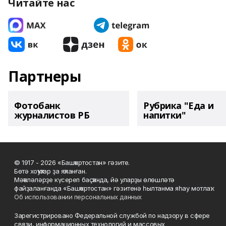
Читайте нас
Партнеры
Фотобанк
Рубрика "Еда и
журналистов РБ
напитки"
© 1917 - 2026 «Башҡортостан» гәзите.
Бөтә хоҡуҡтар ҙа яҡланған.
Мәҡәләләрҙе күсереп баҫҡанда, йә уларҙы өлөшләтә
файҙаланғанда «Башҡортостан» гәзитенә һылтанма яһау мотлаҡ.
Об использовании персональных данных
Зарегистрировано Федеральной службой по надзору в сфере
связи, информационных технологий и массовых