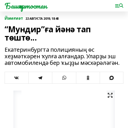
Башҡортостан
Йәмғиәт
22 АВГУСТА 2019, 18:48
“Мундир”ға йәнә тап
төштө...
Екатеринбургта полицияның өс
хеҙмәткәрен ҡулға алғандар. Уларҙы эш
автомобилендә бер ҡыҙҙы мәсхәрәләгән.