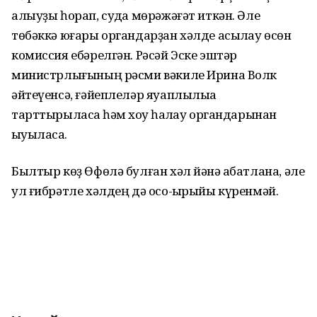
алыуҙы һорап, судҡа мөрәжәғәт иткән. Әле
төбәккә юғары органдарҙан хәлде асыҡлау өсөн
комиссия ебәрелгән. Рәсәй Эске эштәр
министрлығының рәсми вәкиле Ирина Волк
әйтеүенсә, ғәйеплеләр яуаплылыҡҡа
тарттырыласаҡ һәм хоҡуҡ һаҡлау органдарынан
ҡыуыласаҡ.
Былтыр көҙ Өфөлә булған хәл йәнә ҡабатлана, әле
ул ғибрәтле хәлдең дә осо-ҡырыйы күренмәй.