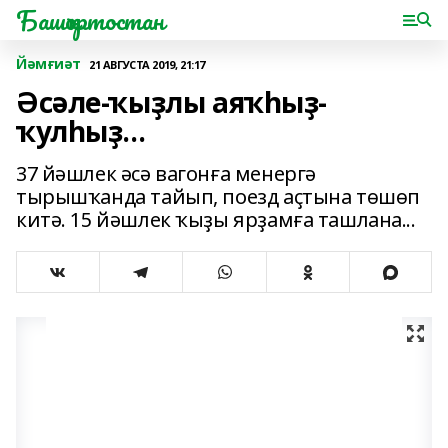
Башҡортостан
Йәмғиәт
21 АВГУСТА 2019, 21:17
Әсәле-ҡыҙлы аяҡһыҙ-
ҡулһыҙ...
37 йәшлек әсә вагонға менергә
тырышҡанда тайып, поезд аҫтына төшөп
китә. 15 йәшлек ҡыҙы ярҙамға ташлана...