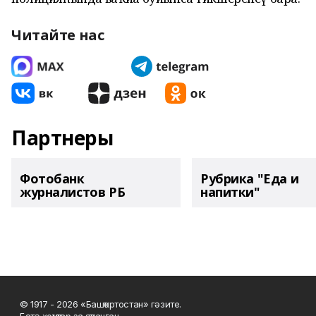
Читайте нас
Партнеры
Фотобанк
Рубрика "Еда и
журналистов РБ
напитки"
© 1917 - 2026 «Башҡортостан» гәзите.
Бөтә хоҡуҡтар ҙа яҡланған.