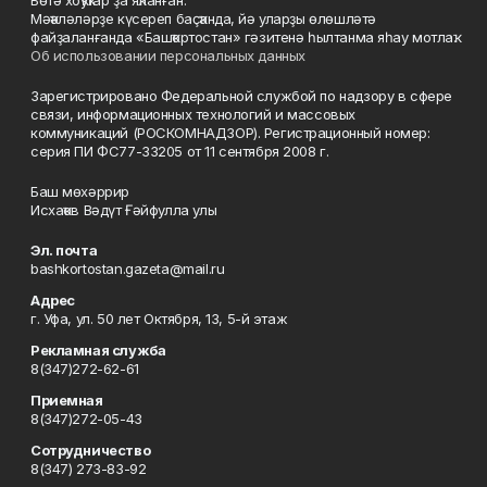
Мәҡәләләрҙе күсереп баҫҡанда, йә уларҙы өлөшләтә
файҙаланғанда «Башҡортостан» гәзитенә һылтанма яһау мотлаҡ.
Об использовании персональных данных
Зарегистрировано Федеральной службой по надзору в сфере
связи, информационных технологий и массовых
коммуникаций (РОСКОМНАДЗОР). Регистрационный номер:
серия ПИ ФС77-33205 от 11 сентября 2008 г.
Баш мөхәррир
Исхаҡов Вәдүт Ғәйфулла улы
Эл. почта
bashkortostan.gazeta@mail.ru
Адрес
г. Уфа, ул. 50 лет Октября, 13, 5-й этаж
Рекламная служба
8(347)272-62-61
Приемная
8(347)272-05-43
Сотрудничество
8(347) 273-83-92