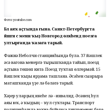
Фото: youtube.com
Бәлә аяҡ аҫтында ғына. Санкт-Петербургта
йәшәгән әсә менән ҡыҙ Новгород өлкәһендә поезға
ултырғанда ҡазаға тарый.
Фажиғә Неболчи станцияһында була. 37 йәшлек
әсә вагонға менергә тырышҡанда тайып, поезд
аҫтына төшөп китә. Поезд туҡтап өлгөрмәй. 15
йәшлек ҡыҙы ярҙамға ташлана. Әсәһен сығарырға
маташҡанда үҙе лә бәләгә тарый.
Хәҙер уларҙың икеһе лә –инвалид. Әсәнең һул
аяғы юҡ, ә ҡыҙҙың – ҡул суҡтары. Транспорт
полицияһында ваҡиға буйынса тикшеренеү бара.