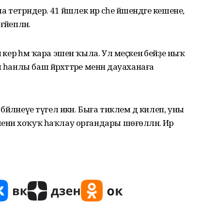
тетрәндерә. 41 йәшлек ир әсәһе йәшендәге кешене,
әйепләнә.
 керә һәм ҡара эшен ҡыла. Ул меҫкен әбейҙе ныҡ
һанлы баш йәрәхәттәре менән дауаханаға
бәйләнеүе түгел икән. Быға тиклем дә килеп, уны
менән хоҡуҡ һаҡлау органдары шөғөлләнә. Ир