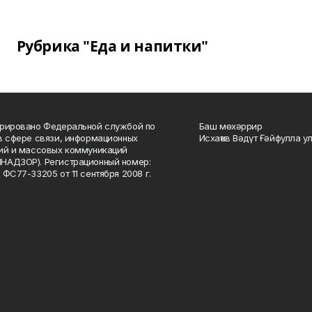
Рубрика "Еда и напитки"
рировано Федеральной службой по
Баш мөхәррир
в сфере связи, информационных
Исхаҡов Вәдүт Ғәйфулла у
ий и массовых коммуникаций
НАДЗОР). Регистрационный номер:
 ФС77-33205 от 11 сентября 2008 г.