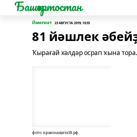
Башҡортостан
Йәмғиәт
23 АВГУСТА 2019, 10:33
81 йәшлек әбейҙ
Ҡырағай хәлдәр осрап ҡына тора.
фото: правозащита38.рф