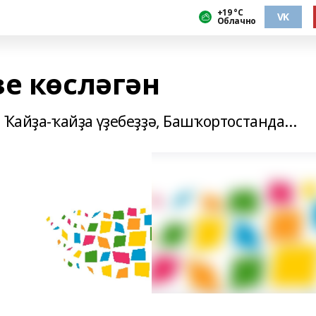
+19 °С
VK
Облачно
е көсләгән
 Ҡайҙа-ҡайҙа үҙебеҙҙә, Башҡортостанда...