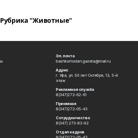
Рубрика "Животные"
Эл. почта
лы
bashkortostan.gazeta@mail.ru
Адрес
г. Уфа, ул. 50 лет Октября, 13, 5-й
этаж
Рекламная служба
8(347)272-62-61
Приемная
8(347)272-05-43
Сотрудничество
8(347) 273-83-92
Отдел кадров
8(347)272-05-43