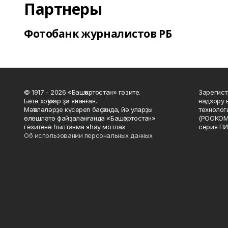
Партнеры
Фотобанк журналистов РБ
© 1917 - 2026 «Башҡортостан» гәзите.
Зарегист
Бөтә хоҡуҡтар ҙа яҡланған.
надзору 
Мәҡәләләрҙе күсереп баҫҡанда, йә уларҙы
технолог
өлөшләтә файҙаланғанда «Башҡортостан»
(РОСКОМ
гәзитенә һылтанма яһау мотлаҡ.
серия ПИ
Об использовании персональных данных