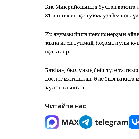
Кисә Миәкә районында булған ваҡиға ла 
81 йәшлек инәйҙе туҡмауҙа һәм көсләүҙә ғ
Ир яңғыҙы йәшәгән пенсионерҙың өйөнә
ҡына итеп туҡмай, һөҙөмтәлә уны күп 
оҙаталар.
Баҡһаң, был уның әбейгә тәүге тапҡыр 
көсләргә маташҡан. Әле был ваҡиға 
ҡулға алынған.
Читайте нас