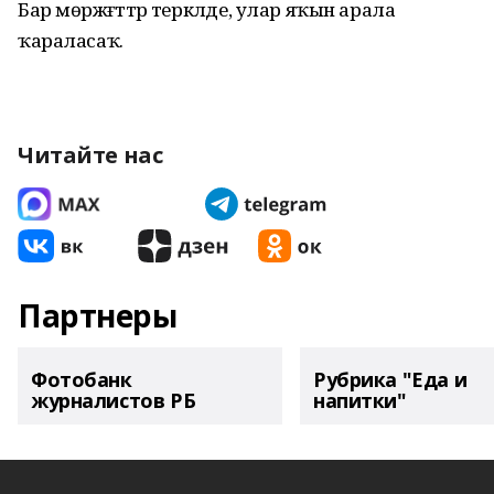
Бар мөрәжәғәттәр теркәлде, улар яҡын арала
ҡараласаҡ.
Читайте нас
Партнеры
Фотобанк
Рубрика "Еда и
журналистов РБ
напитки"