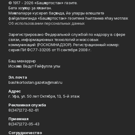
© 1917 - 2026 «Башҡортостан» гәзите.
Бөтә хоҡуҡтар ҙа яҡланған.
Мәҡәләләрҙе күсереп баҫҡанда, йә уларҙы өлөшләтә
файҙаланғанда «Башҡортостан» гәзитенә һылтанма яһау мотлаҡ.
Об использовании персональных данных
Зарегистрировано Федеральной службой по надзору в сфере
связи, информационных технологий и массовых
коммуникаций (РОСКОМНАДЗОР). Регистрационный номер:
серия ПИ ФС77-33205 от 11 сентября 2008 г.
Баш мөхәррир
Исхаҡов Вәдүт Ғәйфулла улы
Эл. почта
bashkortostan.gazeta@mail.ru
Адрес
г. Уфа, ул. 50 лет Октября, 13, 5-й этаж
Рекламная служба
8(347)272-62-61
Приемная
8(347)272-05-43
Сотрудничество