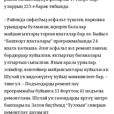
уларҙың 223-е барак тибында.
– Районда сифатһыҙ асфальт түшәлгән, парковка
урындары булмаған, иҫкергән балалар
майҙансыҡтары торған ихаталар бар әле. Быйыл
“Башҡорт ихаталары” программаһында 24
ихата ҡатнаша. Әлегә асфальт юл ремонтланған,
бордюрҙар ҡуйылған, яҡтыртыу бағаналары
ултыртып сығылған. Яҡын арала урналар,
эскәмйәләр, контейнер майҙансыҡтары ҡуйыласаҡ.
Шулай уҡ видеокүҙәтеү ҡуйыу мөмкинлеге бар, –
тине ул. – Подъездарҙы ремонтлау
программаһы буйынса 11 йорттоң 41 подъезы
ремонтлана. Шулай уҡ газондарҙы кәртәләү эштәре
башҡарыла. Затон биҫтәһендә “Тулҡын” скверын
ремонтлау дауам итә.