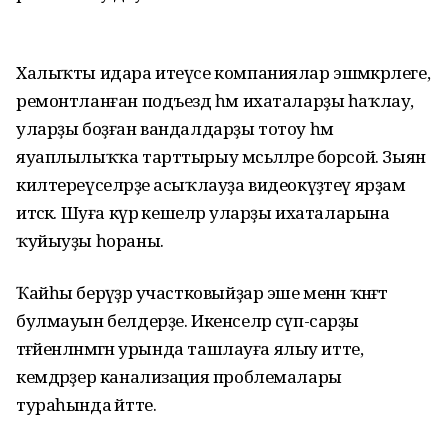
Халыҡты идара итеүсе компаниялар эшмәкәрлеге,
ремонтланған подъезд һәм ихаталарҙы һаҡлау,
уларҙы боҙған вандалдарҙы тотоу һәм
яуаплылыҡҡа тарттырыу мәсьәләләре борсой. Зыян
килтереүселәрҙе асыҡлауҙа видеокүҙәтеү ярҙам
итәсәк. Шуға күрә кешеләр уларҙы ихаталарына
ҡуйыуҙы һораны.
Ҡайһы берәүҙәр участковыйҙар эше менән ҡәнәғәт
булмауын белдерҙе. Икенселәр сүп-сарҙы
тәғәйенләнмәгән урында ташлауға ялыу итте,
кемдәрҙер канализация проблемалары
тураһында әйтте.