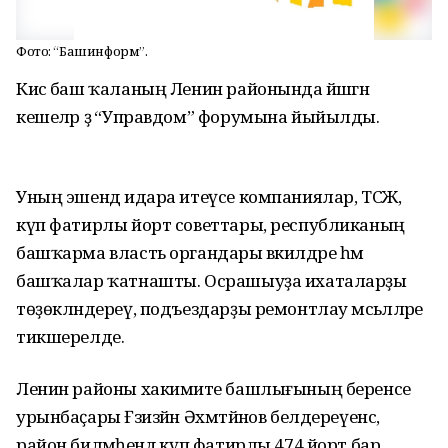
Фото: “Башинформ”.
Кисә баш ҡаланың Ленин районында йәшәгән
кешеләр ҙә “Управдом” форумына йыйылды.
Уның эшендә идара итеүсе компаниялар, ТСЖ,
күп фатирлы йорт советтары, республиканың
башҡарма власть органдары вәкилдәре һәм
башҡалар ҡатнашты. Осрашыуҙа ихаталарҙы
төҙөкләндереү, подъездарҙы ремонтлау мәсьәләләре
тикшерелде.
Ленин районы хакимиәте башлығының беренсе
урынбаҫары Ғәзизйән Әхмәтйәнов белдереүенсә,
район биләмәһендә күп фатирлы 474 йорт бар,