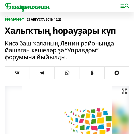
Башҡортостан
Йәмғиәт
23 АВГУСТА 2019, 12:22
Халыҡтың һорауҙары күп
Кисә баш ҡаланың Ленин районында
йәшәгән кешеләр ҙә “Управдом”
форумына йыйылды.