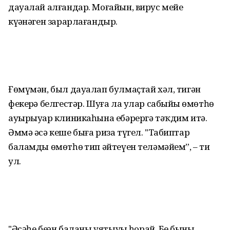
дауалай алғандар. Моғайын, вирус мейе
күҙәнәген зарарлағандыр.
Ғөмүмән, был дауалап булмаҫтай хәл, тигән
фекерҙә белгестәр. Шуға ла улар сабыйҙы өмөтһөҙ
ауырыуҙар клиникаһына ебәрергә тәҡдим итә.
Әммә әсә кеше быға риза түгел. "Табиптар
баламды өмөтһөҙ тип әйтеүен теләмәйем”, – ти
ул.
"Әсәһе беҙҙән баланы уятыуҙы һорай. Беҙ быны