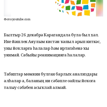
Фото:youtube.com
Былтыр 26 декабрҙә Карагандала була был хәл.
Ике йәшлек Аяулым кистән ҡапыл арып киткәс,
уны йоҡларға һалалар һәм иртәгәһенә ҡыҙ
уянмай. Сабыйҙы реанимацияға һалалар.
Табиптар мөмкин булған барлыҡ анализдарҙы
алһалар ҙа, баланың ни сәбәпле оҙайлы йоҡоға
талыу сәбәбен асыҡлай алмай.