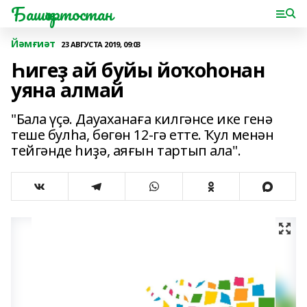
Башҡортостан
Йәмғиәт
23 АВГУСТА 2019, 09:03
Һигеҙ ай буйы йоҡоһонан
уяна алмай
"Бала үҫә. Дауаханаға килгәнсе ике генә
теше булһа, бөгөн 12-гә етте. Ҡул менән
тейгәнде һиҙә, аяғын тартып ала".