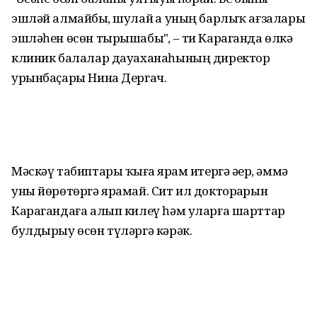
эшләй алмайбыҙ, шулай ҙа уның барлыҡ ағзалары
эшләһен өсөн тырышабыҙ", – ти Караганда өлкә
клиник балалар дауаханаһының директор
урынбаҫары Нина Дергач.
Мәскәү табиптары ҡыҙға ярҙам итергә әҙер, әммә
уны йөрөтөргә ярамай. Сит ил докторҙарын
Карагандаға алып килеү һәм уларға шарттар
булдырыу өсөн түләргә кәрәк.