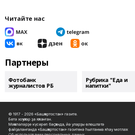
Читайте нас
Партнеры
Фотобанк
Рубрика "Еда и
журналистов РБ
напитки"
© 1917 - 2026 «Башҡортостан» гәзите.
Бөтә хоҡуҡтар ҙа яҡланған.
Мәҡәләләрҙе күсереп баҫҡанда, йә уларҙы өлөшләтә
файҙаланғанда «Башҡортостан» гәзитенә һылтанма яһау мотлаҡ.
Об использовании персональных данных