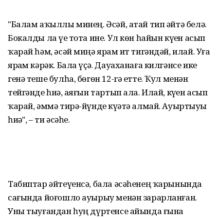
"Балам аҡыллы минең. Әсәй, атай тип әйтә белә.
Бокалды ла үҙе тота ине. Ул көн һайын күҙен асып
ҡарай һәм, әсәй миңә ярҙам ит тигәндәй, илай. Уға
ярҙам кәрәк. Бала үҫә. Дауаханаға килгәнсе ике
генә теше булһа, бөгөн 12-гә етте. Ҡул менән
тейгәнде һиҙә, аяғын тартып ала. Илай, күҙен асып
ҡарай, әммә тирә-йүнде күҙәтә алмай. Ауыртыуҙы
һиҙә", – ти әсәһе.
Табиптар әйтеүенсә, бала әсәһенең ҡарынында
сағында йоғошло ауырыу менән зарарланған.
Уны тыуғандан һуң дүртенсе айында ғына