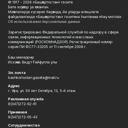
© 1917 - 2026 «Башҡортостан» гәзите.
Бөтә хоҡуҡтар ҙа яҡланған.
Мәҡәләләрҙе күсереп баҫҡанда, йә уларҙы өлөшләтә
файҙаланғанда «Башҡортостан» гәзитенә һылтанма яһау мотлаҡ.
Об использовании персональных данных
Зарегистрировано Федеральной службой по надзору в сфере
связи, информационных технологий и массовых
коммуникаций (РОСКОМНАДЗОР). Регистрационный номер:
серия ПИ ФС77-33205 от 11 сентября 2008 г.
Баш мөхәррир
Исхаҡов Вәдүт Ғәйфулла улы
Эл. почта
bashkortostan.gazeta@mail.ru
Адрес
г. Уфа, ул. 50 лет Октября, 13, 5-й этаж
Рекламная служба
8(347)272-62-61
Приемная
8(347)272-05-43
Сотрудничество