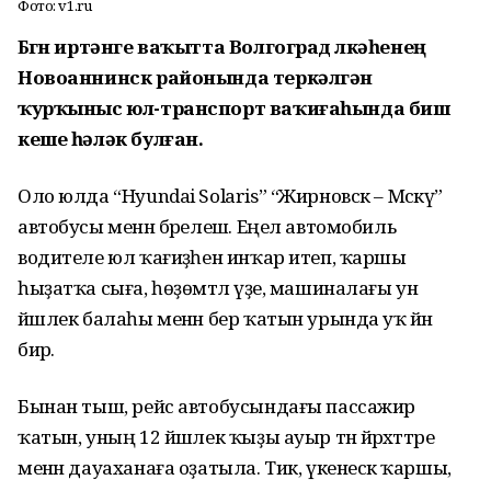
Фото: v1.ru
Бөгөн иртәнге ваҡытта Волгоград өлкәһенең
Новоаннинск районында теркәлгән
ҡурҡыныс юл-транспорт ваҡиғаһында биш
кеше һәләк булған.
Оло юлда “Hyundai Solaris” “Жирновск – Мәскәү”
автобусы менән бәрелешә. Еңел автомобиль
водителе юл ҡағиҙәһен инҡар итеп, ҡаршы
һыҙатҡа сыға, һөҙөмтәлә үҙе, машиналағы ун
йәшлек балаһы менән бер ҡатын урында уҡ йән
бирә.
Бынан тыш, рейс автобусындағы пассажир
ҡатын, уның 12 йәшлек ҡыҙы ауыр тән йәрәхәттәре
менән дауаханаға оҙатыла. Тик, үкенескә ҡаршы,