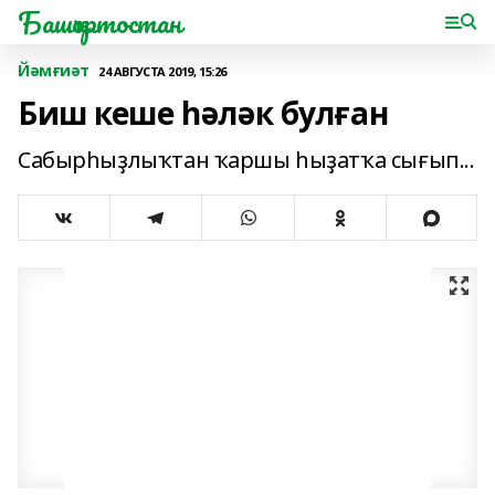
Башҡортостан
Йәмғиәт
24 АВГУСТА 2019, 15:26
Биш кеше һәләк булған
Сабырһыҙлыҡтан ҡаршы һыҙатҡа сығып...