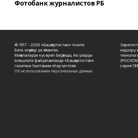
Фотобанк журналистов РБ
© 1917 - 2026 «Башҡортостан» гәзите.
Зарегист
Бөтә хоҡуҡтар ҙа яҡланған.
надзору 
Мәҡәләләрҙе күсереп баҫҡанда, йә уларҙы
технолог
өлөшләтә файҙаланғанда «Башҡортостан»
(РОСКОМ
гәзитенә һылтанма яһау мотлаҡ.
серия ПИ
Об использовании персональных данных