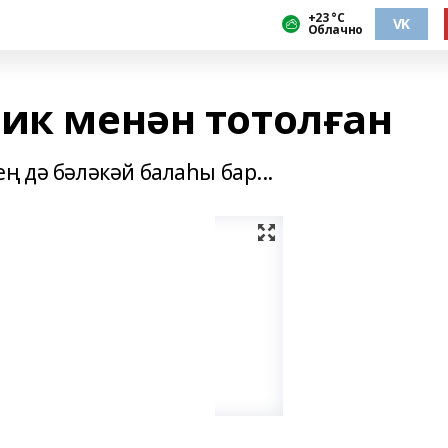
+23 °С
VK
Облачно
тик менән тотолған
ң дә бәләкәй балаһы бар...