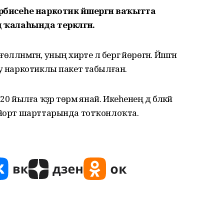
рбиәсеһе наркотик йәшергән ваҡытта
д ҡалаһында теркәлгән.
ләнмәгән, уның әхирәте лә бергә йөрөгән. Йәшәгән
ыу наркотиклы пакет табылған.
 йылға ҡәҙәр төрмә янай. Икеһенең дә бәләкәй
ә йорт шарттарында тотҡонлоҡта.