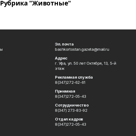
Рубрика "Животные"
Эл. почта
лы
bashkortostan.gazeta@mail.ru
Адрес
г. Уфа, ул. 50 лет Октября, 13, 5-й
этаж
Рекламная служба
8(347)272-62-61
Приемная
8(347)272-05-43
Сотрудничество
8(347) 273-83-92
Отдел кадров
8(347)272-05-43