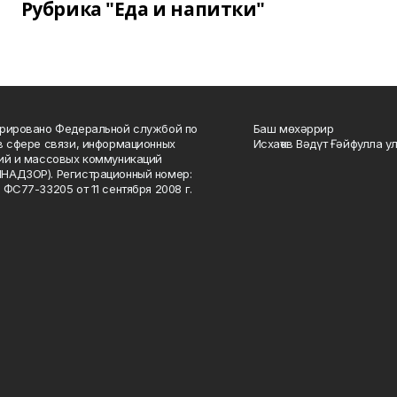
Рубрика "Еда и напитки"
рировано Федеральной службой по
Баш мөхәррир
в сфере связи, информационных
Исхаҡов Вәдүт Ғәйфулла у
ий и массовых коммуникаций
НАДЗОР). Регистрационный номер:
 ФС77-33205 от 11 сентября 2008 г.