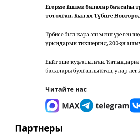
Егерме йәшлек балалар баҡсаһы тә
тотолған. Был хәл Түбәнге Новгоро
Тәрбиәсе был ҡара эш менән үҙе генә шөғөл
урындарын тикшергәндә, 200-ҙән аш
Енәйәт эше ҡуҙғатылған. Ҡатындарға 20
балалары булғанлыҡтан, улар әлег
Читайте нас
Партнеры