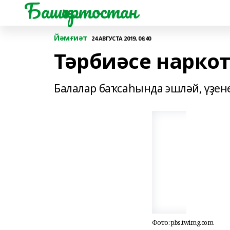
Башҡортостан
Йәмғиәт
24 АВГУСТА 2019, 06:40
Тәрбиәсе нарко
Балалар баҡсаһында эшләй, үҙене
Фото: pbs.twimg.com