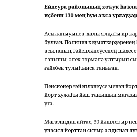
Ейәнсура районының хоҡуҡ һаҡла
иҫәбенән 130 мең һум аҡса урлауҙар
Асыҡланыуынса, хаҡлы ялдағы ир ка
булған. Полиция хеҙмәткәрҙәренең 
асыҡланып, ғәйепләнеүсенең шәхесе 
танышы, элек төрмәлә ултырып сыҡҡ
ғәйебен тулыһынса таныған.
Пенсионер ғәйепләнеүсе менән йорто
йорт хужаһы йәш танышын магазинғ
уға.
Магазиндан ҡайтҡас, 30 йәшлек ир п
ҡунаҡсыл йорттан сығыр алдынан яу