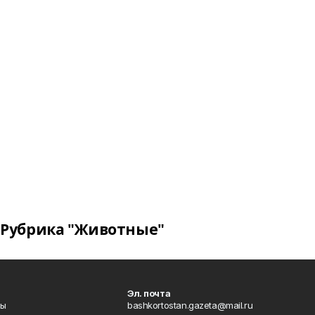
Рубрика "Животные"
Эл. почта
лы
bashkortostan.gazeta@mail.ru