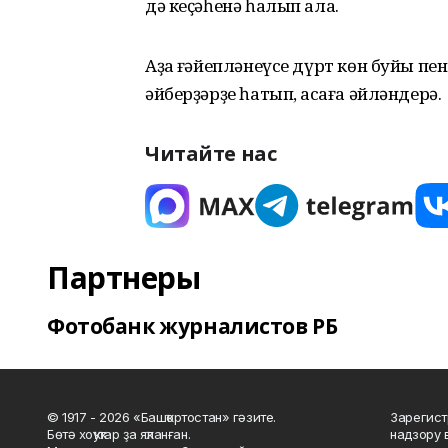
дә кеҫәһенә һалып ала.
Аҙаҡ ғәйепләнеүсе дүрт көн буйы пен
әйберҙәрҙе һатып, аҡсаға әйләндерә.
Читайте нас
Партнеры
Фотобанк журналистов РБ
© 1917 - 2026 «Башҡортостан» гәзите.
Зарегист
Бөтә хоҡуҡтар ҙа яҡланған.
надзору 