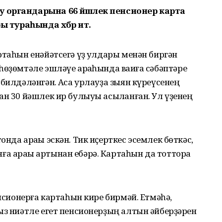
у органдарына 66 йәшлек пенсионер карта
ы тураһында хәбәр итә.
ртаһын енәйәтсегә үҙ ҡулдары менән биргән
һөҙөмтәле эшләүе арҡаһында ваҡиға сәбәптәре
билдәләнгән. Аҡса урлауҙа зыян күреүсенең
ан 30 йәшлек ир булыуы асыҡланған. Ул үҙенең
нда араҡы эскән. Тик иҫерткес эсемлек бөткәс,
а араҡы артынан ебәрә. Картаһын да тоттора
енсионерға картаһын кире бирмәй. Етмәһә,
ыз ниәтле егет пенсионерҙың алтын әйберҙәрен