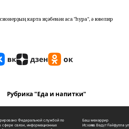
сионерҙың карта иҫәбенән аҡса "һура", ә ювелир
Рубрика "Еда и напитки"
рировано Федеральной службой по
Баш мөхәррир
в сфере связи, информационных
Исхаҡов Вәдүт Ғәйфулла у