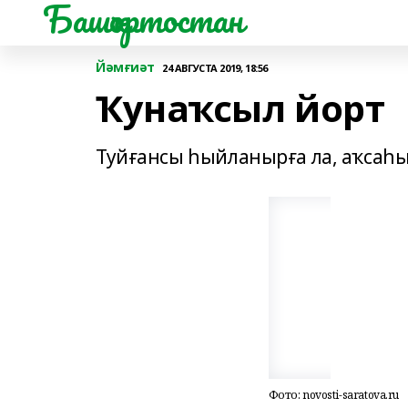
Башҡортостан
Йәмғиәт
24 АВГУСТА 2019, 18:56
Ҡунаҡсыл йорт
Туйғансы һыйланырға ла, аҡсаһын
Фото: novosti-saratova.ru