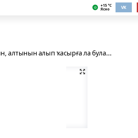
+15 °С
VK
Ясно
, алтынын алып ҡасырға ла була...