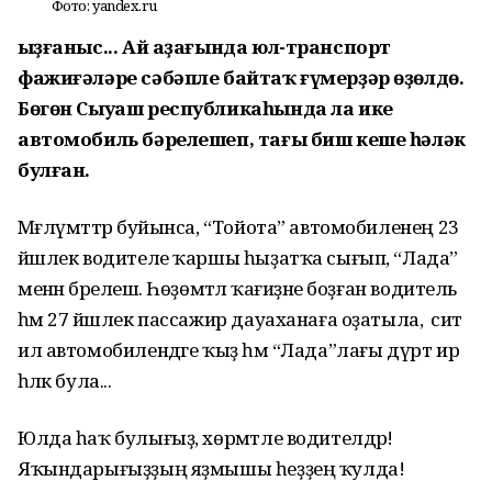
Фото: yandex.ru
Ҡыҙғаныс... Ай аҙағында юл-транспорт
фажиғәләре сәбәпле байтаҡ ғүмерҙәр өҙөлдө.
Бөгөн Сыуаш республикаһында ла ике
автомобиль бәрелешеп, тағы биш кеше һәләк
булған.
Мәғлүмәттәр буйынса, “Тойота” автомобиленең 23
йәшлек водителе ҡаршы һыҙатҡа сығып, “Лада”
менән бәрелешә. Һөҙөмтәлә ҡағиҙәне боҙған водитель
һәм 27 йәшлек пассажир дауаханаға оҙатыла, ә сит
ил автомобилендәге ҡыҙ һәм “Лада”лағы дүрт ир
һәләк була...
Юлда һаҡ булығыҙ, хөрмәтле водителдәр!
Яҡындарығыҙҙың яҙмышы һеҙҙең ҡулда!