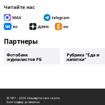
Читайте нас
Партнеры
Фотобанк
Рубрика "Еда и
журналистов РБ
напитки"
© 1917 - 2026 «Башҡортостан» гәзите.
Бөтә хоҡуҡтар ҙа яҡланған.