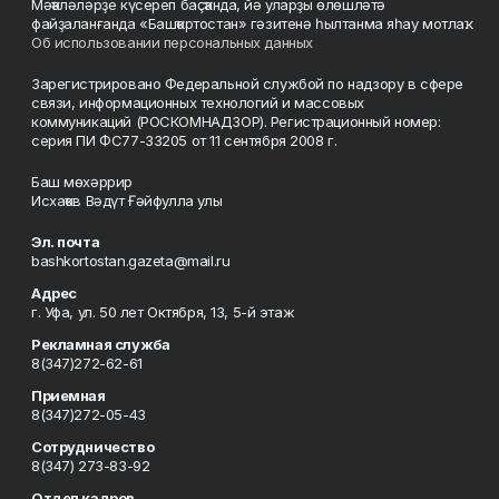
Мәҡәләләрҙе күсереп баҫҡанда, йә уларҙы өлөшләтә
файҙаланғанда «Башҡортостан» гәзитенә һылтанма яһау мотлаҡ.
Об использовании персональных данных
Зарегистрировано Федеральной службой по надзору в сфере
связи, информационных технологий и массовых
коммуникаций (РОСКОМНАДЗОР). Регистрационный номер:
серия ПИ ФС77-33205 от 11 сентября 2008 г.
Баш мөхәррир
Исхаҡов Вәдүт Ғәйфулла улы
Эл. почта
bashkortostan.gazeta@mail.ru
Адрес
г. Уфа, ул. 50 лет Октября, 13, 5-й этаж
Рекламная служба
8(347)272-62-61
Приемная
8(347)272-05-43
Сотрудничество
8(347) 273-83-92
Отдел кадров