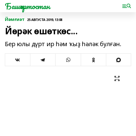
Башҡортостан
Йәмғиәт
25 АВГУСТА 2019, 13:08
Йөрәк өшөткөс...
Бер юлы дүрт ир һәм ҡыҙ һәләк булған.