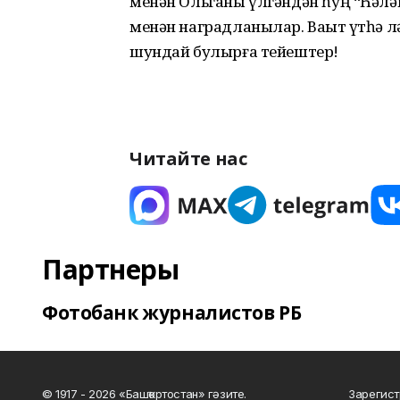
менән Ольганы үлгәндән һуң “Һәләк
менән наградланылар. Ваҡыт үтһә л
шундай булырға тейештер!
Читайте нас
Партнеры
Фотобанк журналистов РБ
© 1917 - 2026 «Башҡортостан» гәзите.
Зарегист