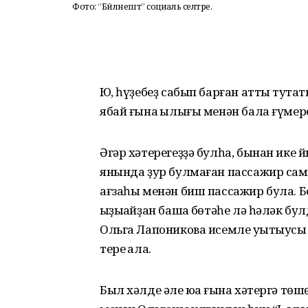
Фото: “Бәйләнештә” социаль селтәре.
Юҡ, һүҙебеҙ сабып барған атты туҡта
ябай ғына ҡылығы менән бала ғүмере
Әгәр хәтерегеҙҙә булһа, бынан ике
янында ҙур булмаған пассажир сам
ағзаһы менән биш пассажир була. Б
ҡыҙыҡайҙан башҡа бөтәһе лә һәләк бул
Ольга Лапоникова исемле уҡытыусы 
тере ҡала.
Был хәлде әле юҡҡа ғына хәтергә тө