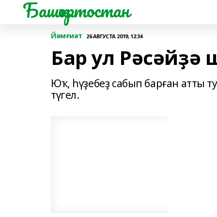
Башҡортостан
Йәмғиәт
26 АВГУСТА 2019, 12:34
Бар ул Рәсәйҙә 
Юҡ, һүҙебеҙ сабып барған атты 
түгел.