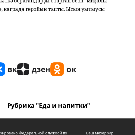
әткә осрағандарҙы ҡотҡарған өсөн” миҙалы
ә, награда геройын тапты. Ысын уҡытыусы
Рубрика "Еда и напитки"
рировано Федеральной службой по
Баш мөхәррир