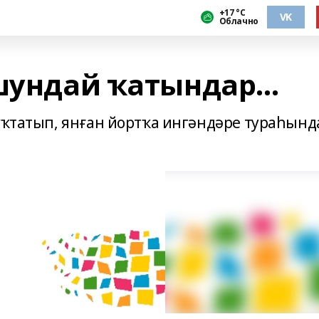
+17 °С
VK
Облачно
шундай ҡатындар...
туҡтатып, янған йортҡа ингәндәре тураһынд