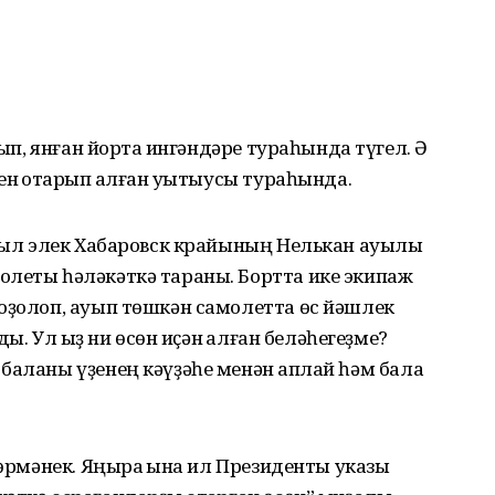
тып, янған йортҡа ингәндәре тураһында түгел. Ә
н ҡотҡарып ҡалған уҡытыусы тураһында.
 йыл элек Хабаровск крайының Нелькан ауылы
олеты һәләкәткә тараны. Бортта ике экипаж
оҙолоп, ауып төшкән самолетта өс йәшлек
ды. Ул ҡыҙ ни өсөн иҫән ҡалған беләһегеҙме?
баланы үҙенең кәүҙәһе менән ҡаплай һәм бала
шөрмәнек. Яңыраҡ ҡына ил Президенты указы