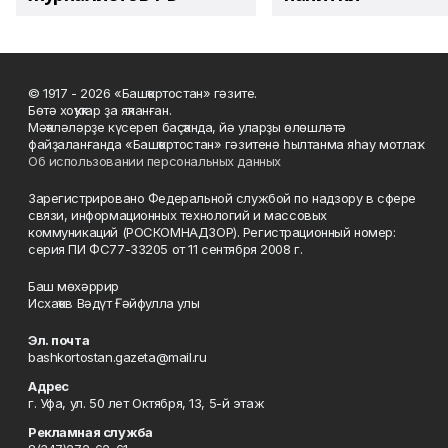
© 1917 - 2026 «Башҡортостан» гәзите.
Бөтә хоҡуҡтар ҙа яҡланған.
Мәҡәләләрҙе күсереп баҫҡанда, йә уларҙы өлөшләтә
файҙаланғанда «Башҡортостан» гәзитенә һылтанма яһау мотлаҡ.
Об использовании персональных данных
Зарегистрировано Федеральной службой по надзору в сфере
связи, информационных технологий и массовых
коммуникаций (РОСКОМНАДЗОР). Регистрационный номер:
серия ПИ ФС77-33205 от 11 сентября 2008 г.
Баш мөхәррир
Исхаҡов Вәдүт Ғәйфулла улы
Эл. почта
bashkortostan.gazeta@mail.ru
Адрес
г. Уфа, ул. 50 лет Октября, 13, 5-й этаж
Рекламная служба