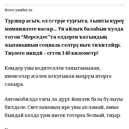
Фото: yandex.ru
Тәҙрә шар асыҡ, ел сәстәрҙе туҙғыта, тышты күреү
мөмкинлеге насар... Ун айлыҡ балаһын ҡулда
тотоп “Мерседес”та елдергән ҡатындың
ҡыланышын социаль селтәрҙә ныҡ тәнҡитләйҙәр.
Тиҙлеге ниндәй – сәғәтенә 140 километр!
Кемдер уны водителлек танытмаһынан,
икенселәр әсәлек хоҡуғынан мәхрүм итергә
саҡыра.
Автомобилдә тағы ла дүрт йәшлек бала булыуы
билдәле. Светлананың ире уны аҡламай, әммә
бындай хәлдә үҙен нисек тоторға белмәй, тиҙәр.