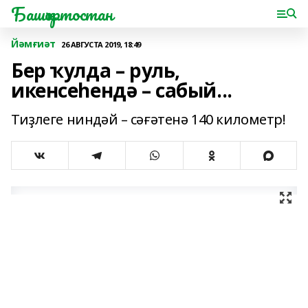
Башҡортостан
Йәмғиәт
26 АВГУСТА 2019, 18:49
Бер ҡулда – руль,
икенсеһендә – сабый...
Тиҙлеге ниндәй – сәғәтенә 140 километр!