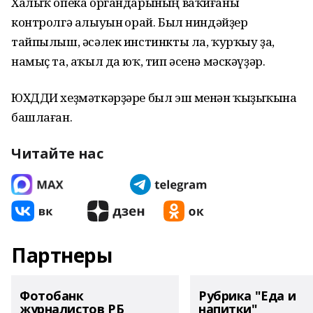
Халыҡ опека органдарының ваҡиғаны
контролгә алыуын һорай. Был ниндәйҙер
тайпылыш, әсәлек инстинкты ла, ҡурҡыу ҙа,
намыҫ та, аҡыл да юҡ, тип әсенә мәскәүҙәр.
ЮХДДИ хеҙмәткәрҙәре был эш менән ҡыҙыҡһына
башлаған.
Читайте нас
Партнеры
Фотобанк
Рубрика "Еда и
журналистов РБ
напитки"