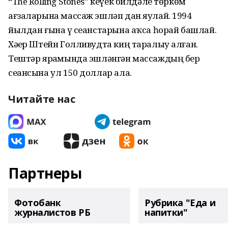
“The Rolling Stones” кеүек билдәле төркөм
ағзаларына массаж эшләп дан яулай. 1994
йылдан ғына үҙ сеанстарына аҡса һорай башлай.
Хәҙер Штейн Голливудта киң таралыу алған.
Тештәр ярҙамында эшләнгән массаждың бер
сеансына ул 150 доллар ала.
Читайте нас
Партнеры
Фотобанк
Рубрика "Еда и
журналистов РБ
напитки"