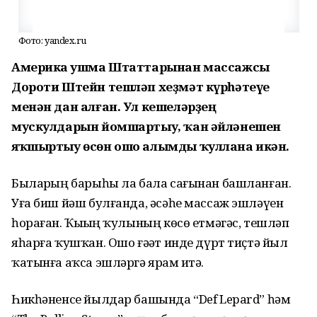
Фото: yandex.ru
Америка Ҡушма Штаттарынан массажсы
Дороти Штейн тешләп хеҙмәт күрһәтеүе
менән дан алған. Ул кешеләрҙең
мускулдарын йомшартыу, ҡан әйләнешен
яҡшыртыу өсөн ошо алымды ҡуллана икән.
Быларҙың барыһы ла бала сағынан башланған.
Уға биш йәш булғанда, әсәһе массаж эшләүен
һораған. Ҡыҙҙың ҡулының көсө етмәгәс, тешләп
яһарға ҡушҡан. Ошо ғәҙәт инде дүрт тиҫтә йыл
ҡатынға аҡса эшләргә ярҙам итә.
Һикһәненсе йылдар башында “Def Lepard” һәм