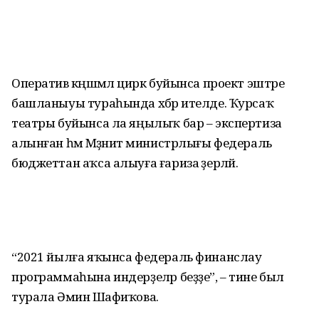
Оператив кәңәшмәлә цирк буйынса проект эштәре
башланыуы тураһында хәбәр ителде. Ҡурсаҡ
театры буйынса ла яңылыҡ бар – экспертиза
алынған һәм Мәҙәниәт министрлығы федераль
бюджеттан аҡса алыуға ғариза әҙерләй.
“2021 йылға яҡынса федераль финанслау
программаһына индерҙеләр беҙҙе”, – тине был
турала Әминә Шафиҡова.