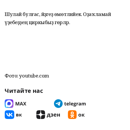
Шулай булғас, әйҙәгеҙ өмөтләнәйек. Оҙаҡламай
үҙебеҙҙең циркыбыҙ гөрләр.
Фото: youtube.com
Читайте нас