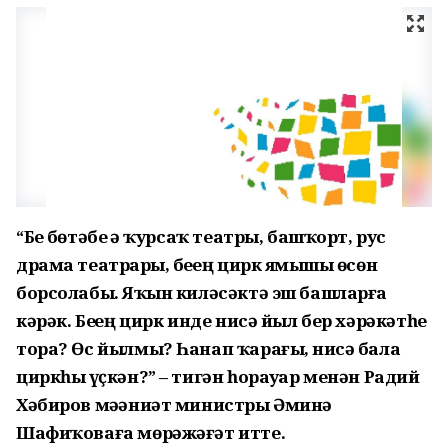
“Беҙ бөтәбеҙ ҙә ҡурсаҡ театры, башҡорт, рус
драма театрҙары, беҙҙең цирк яҙмышы өсөн
борсолабыҙ. Яҡын киләсәктә эш башларға
кәрәк. Беҙҙең цирк инде нисә йыл бер хәрәкәтһеҙ
тора? Өс йылмы? Һанап ҡарағыҙ, нисә бала
циркһыҙ үҫкән?” – тигән һорауҙар менән Радий
Хәбиров мәҙәниәт министры Әминә
Шафиҡоваға мөрәжәғәт итте.