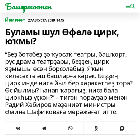
Башҡортостан
Йәмғиәт
27 АВГУСТА 2019, 14:15
Буламы шул Өфөлә цирк,
юҡмы?
“Беҙ бөтәбеҙ ҙә ҡурсаҡ театры, башҡорт,
рус драма театрҙары, беҙҙең цирк
яҙмышы өсөн борсолабыҙ. Яҡын
киләсәктә эш башларға кәрәк. Беҙҙең
цирк инде нисә йыл бер хәрәкәтһеҙ тора?
Өс йылмы? Һанап ҡарағыҙ, нисә бала
циркһыҙ үҫкән?” – тигән һорауҙар менән
Радий Хәбиров мәҙәниәт министры
Әминә Шафиҡоваға мөрәжәғәт итте.