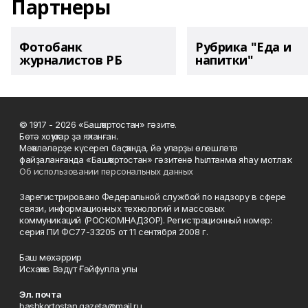
Партнеры
Фотобанк
Рубрика "Еда и
журналистов РБ
напитки"
© 1917 - 2026 «Башҡортостан» гәзите.
Бөтә хоҡуҡтар ҙа яҡланған.
Мәҡәләләрҙе күсереп баҫҡанда, йә уларҙы өлөшләтә
файҙаланғанда «Башҡортостан» гәзитенә һылтанма яһау мотлаҡ.
Об использовании персональных данных
Зарегистрировано Федеральной службой по надзору в сфере
связи, информационных технологий и массовых
коммуникаций (РОСКОМНАДЗОР). Регистрационный номер:
серия ПИ ФС77-33205 от 11 сентября 2008 г.
Баш мөхәррир
Исхаҡов Вәдүт Ғәйфулла улы
Эл. почта
bashkortostan.gazeta@mail.ru