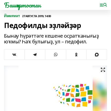
Башҡортостан
Йәмғиәт
27 АВГУСТА 2019, 14:00
Педофилды эҙләйҙәр
Бынау һүрәттәге кешене осратҡанығыҙ
юҡмы? Һаҡ булығыҙ, ул – педофил.