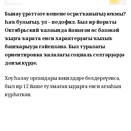
Бынау һүрәттәге кешене осратҡанығыҙ юҡмы?
Һаҡ булығыҙ, ул – педофил. Был ир йораты
Октябрьский ҡалаһында йәшәгән өс бәләкәй
ҡыҙға ҡарата енси характерҙағы ҡылыҡ
башҡарыуҙа ғәйепләнә. Был туралағы
ориентировка ҡалалағы социаль селтәрҙәрҙә
донъя күрҙе.
Хоҡуҡ һаҡлау органдары вәкилдәре белдереүенсә,
был ир 12 йәше тулмаған ҡыҙҙарға енси ағзаһын
күрһәткән.