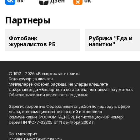
Партнеры
Фотобанк
Рубрика "Еда и
журналистов РБ
напитки"
© 1917 - 2026 «Башҡортостан» гәзите.
Бөтә хоҡуҡтар ҙа яҡланған.
Мәҡәләләрҙе күсереп баҫҡанда, йә уларҙы өлөшләтә
файҙаланғанда «Башҡортостан» гәзитенә һылтанма яһау мотлаҡ.
Об использовании персональных данных
Зарегистрировано Федеральной службой по надзору в сфере
связи, информационных технологий и массовых
коммуникаций (РОСКОМНАДЗОР). Регистрационный номер:
серия ПИ ФС77-33205 от 11 сентября 2008 г.
Баш мөхәррир
Исхаҡов Вәдүт Ғәйфулла улы