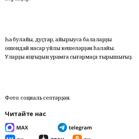
Һаҡ булайыҡ, дуҫтар, айырыуса балаларҙы
ошондай насар уйлы кешеләрҙән һаҡлайыҡ.
Уларҙы яңғыҙын урамға сығармаҫҡа тырышығыҙ.
Фото: социаль селтәрҙән.
Читайте нас