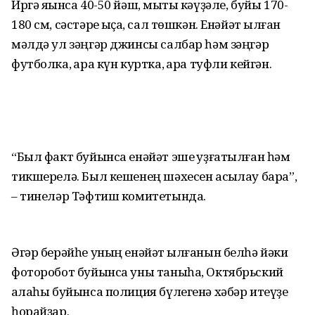
Иргә яҡынса 40-50 йәш, мыҡты кәүҙәле, буйы 170-
180 см, сәстәре ҡыҫҡа, сал төшкән. Енәйәт ҡылған
мәлдә ул зәңгәр джинсы салбар һәм зәңгәр
футболка, ҡара күн куртка, ҡара туфли кейгән.
“Был факт буйынса енәйәт эше ҡуҙғатылған һәм
тикшерелә. Был кешенең шәхесен асыҡлау бара”,
– тинеләр Тәфтиш комитетында.
Әгәр берәйһе уның енәйәт ҡылғанын белһә йәки
фоторобот буйынса уны таныһа, Октябрьский
ҡалаһы буйынса полиция бүлегенә хәбәр итеүҙе
һорайҙар.