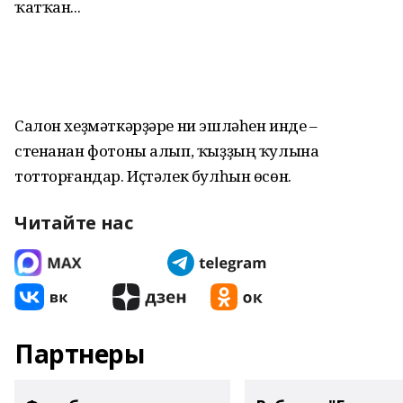
ҡатҡан...
Салон хеҙмәткәрҙәре ни эшләһен инде –
стенанан фотоны алып, ҡыҙҙың ҡулына
тотторғандар. Иҫтәлек булһын өсөн.
Читайте нас
Партнеры