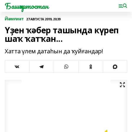
Башҡортостан
Йәмғиәт
27 АВГУСТА 2019, 20:39
Үҙен ҡәбер ташында күреп
шаҡ ҡатҡан...
Хатта үлем датаһын да ҡуйғандар!