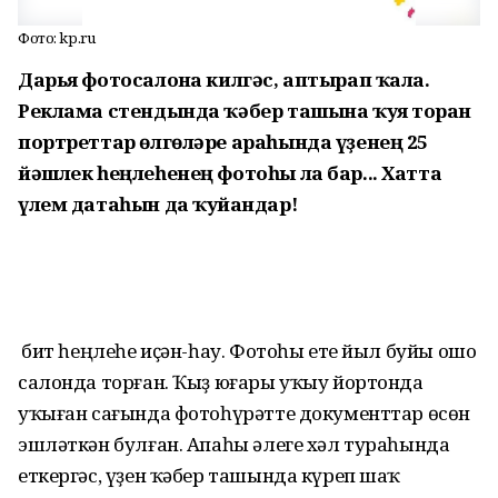
Фото: kp.ru
Дарья фотосалонға килгәс, аптырап ҡала.
Реклама стендында ҡәбер ташына ҡуя торған
портреттар өлгөләре араһында үҙенең 25
йәшлек һеңлеһенең фотоһы ла бар... Хатта
үлем датаһын да ҡуйғандар!
Ә бит һеңлеһе иҫән-һау. Фотоһы ете йыл буйы ошо
салонда торған. Ҡыҙ юғары уҡыу йортонда
уҡыған сағында фотоһүрәтте документтар өсөн
эшләткән булған. Апаһы әлеге хәл тураһында
еткергәс, үҙен ҡәбер ташында күреп шаҡ