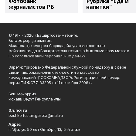
Фотобанк
Рубрика "Еда и
журналистов РБ
напитки"
© 1917 - 2026 «Башҡортостан» гәзите.
Бөтә хоҡуҡтар ҙа яҡланған.
Мәҡәләләрҙе күсереп баҫҡанда, йә уларҙы өлөшләтә
файҙаланғанда «Башҡортостан» гәзитенә һылтанма яһау мотлаҡ.
Об использовании персональных данных
Зарегистрировано Федеральной службой по надзору в сфере
связи, информационных технологий и массовых
коммуникаций (РОСКОМНАДЗОР). Регистрационный номер:
серия ПИ ФС77-33205 от 11 сентября 2008 г.
Баш мөхәррир
Исхаҡов Вәдүт Ғәйфулла улы
Эл. почта
bashkortostan.gazeta@mail.ru
Адрес
г. Уфа, ул. 50 лет Октября, 13, 5-й этаж