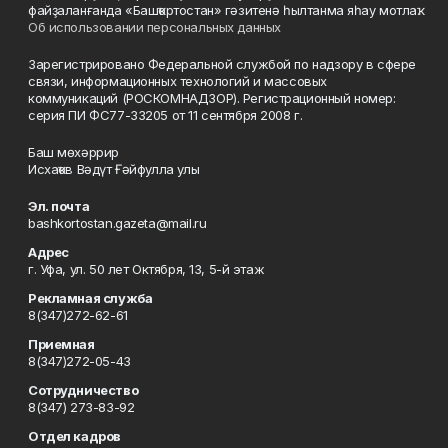
файҙаланғанда «Башҡортостан» гәзитенә һылтанма яһау мотлаҡ.
Об использовании персональных данных
Зарегистрировано Федеральной службой по надзору в сфере
связи, информационных технологий и массовых
коммуникаций (РОСКОМНАДЗОР). Регистрационный номер:
серия ПИ ФС77-33205 от 11 сентября 2008 г.
Баш мөхәррир
Исхаҡов Вәдүт Ғәйфулла улы
Эл. почта
bashkortostan.gazeta@mail.ru
Адрес
г. Уфа, ул. 50 лет Октября, 13, 5-й этаж
Рекламная служба
8(347)272-62-61
Приемная
8(347)272-05-43
Сотрудничество
8(347) 273-83-92
Отдел кадров