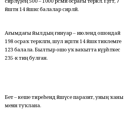
сирләүҙең 500 – 1000 рәсми осрағы теркәлә. Ғәҙәттә, 7
йәштән 14 йәшкәсә балалар сирләй.
Ағымдағы йылдың ғинуар – июлендә ошондай
198 осраҡ теркәлгән, шул иҫәптән 14 йәшкә тиклемге
123 балала. Былтыр ошо уҡ ваҡытта күрһәткес
235-кә тиң булған.
Бет – кеше тиреһендә йәшәүсе паразит, уның ҡаны
менән туҡлана.