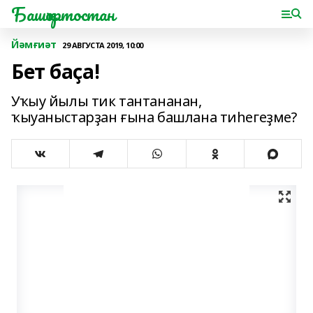
Башҡортостан
Йәмғиәт
29 АВГУСТА 2019, 10:00
Бет баҫа!
Уҡыу йылы тик тантананан,
ҡыуаныстарҙан ғына башлана тиһегеҙме?