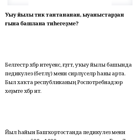
Уҡыу йылы тик тантананан, ҡыуаныстарҙан
ғына башлана тиһегеҙме?
Белгестәр хәбәр итеүенсә, ғәҙәттә, уҡыу йылы башында
педикулез (бетләү) менән сирләүселәр һаны арта.
Был хаҡта республиканың Роспотребнадзор
хеҙмәте хәбәр итә.
Йыл һайын Башҡортостанда педикулез менән