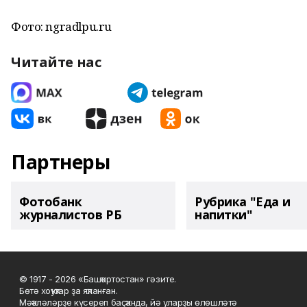
Фото: ngradlpu.ru
Читайте нас
Партнеры
Фотобанк
Рубрика "Еда и
журналистов РБ
напитки"
© 1917 - 2026 «Башҡортостан» гәзите.
Бөтә хоҡуҡтар ҙа яҡланған.
Мәҡәләләрҙе күсереп баҫҡанда, йә уларҙы өлөшләтә