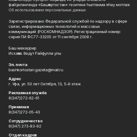
файҙаланғанда «Башҡортостан» гәзитенә һылтанма яһау мотлаҡ.
Об использовании персональных данных
Зарегистрировано Федеральной службой по надзору в сфере
связи, информационных технологий и массовых
коммуникаций (РОСКОМНАДЗОР). Регистрационный номер:
серия ПИ ФС77-33205 от 11 сентября 2008 г.
Баш мөхәррир
Исхаҡов Вәдүт Ғәйфулла улы
Эл. почта
bashkortostan.gazeta@mail.ru
Адрес
г. Уфа, ул. 50 лет Октября, 13, 5-й этаж
Рекламная служба
8(347)272-62-61
Приемная
8(347)272-05-43
Сотрудничество
8(347) 273-83-92
Отдел кадров