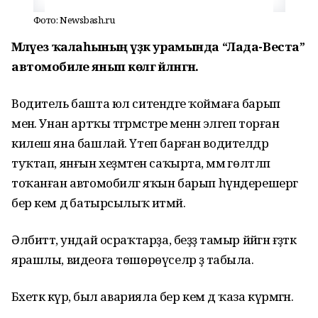
Фото: Newsbash.ru
Мәләүез ҡалаһының үҙәк урамында “Лада-Веста”
автомобиле янып көлгә әйләнгән.
Водитель башта юл ситендәге ҡоймаға барып
менә. Унан артҡы тәгәрмәстәре менән эләгеп торған
килеш яна башлай. Үтеп барған водителдәр
туҡтап, янғын хеҙмәтен саҡырта, әммә гөлтләп
тоҡанған автомобилгә яҡын барып һүндерешергә
бер кем дә батырсылыҡ итмәй.
Әлбиттә, ундай осраҡтарҙа, беҙҙә тамыр йәйгән ғәҙәткә
ярашлы, видеоға төшөрөүселәр ҙә табыла.
Бәхеткә күрә, был аварияла бер кем дә ҡаза күрмәгән.