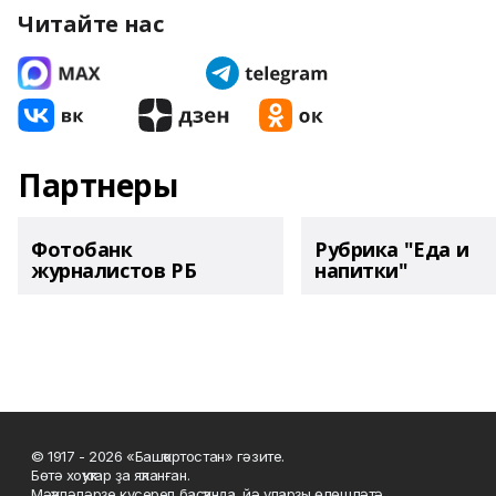
Читайте нас
Партнеры
Фотобанк
Рубрика "Еда и
журналистов РБ
напитки"
© 1917 - 2026 «Башҡортостан» гәзите.
Бөтә хоҡуҡтар ҙа яҡланған.
Мәҡәләләрҙе күсереп баҫҡанда, йә уларҙы өлөшләтә