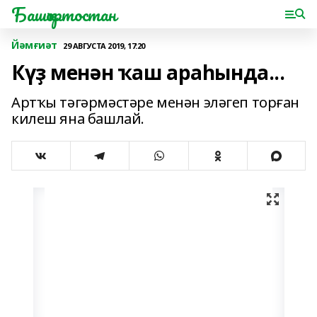
Башҡортостан
Йәмғиәт
29 АВГУСТА 2019, 17:20
Күҙ менән ҡаш араһында...
Артҡы тәгәрмәстәре менән эләгеп торған
килеш яна башлай.