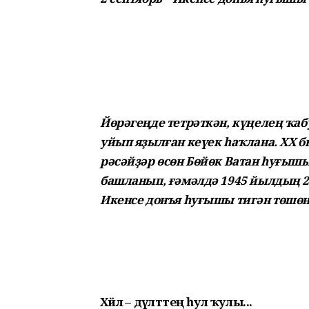
Йөрәгеңде тетрәткән, күңелең ҡаб
уйып яҙылған кеүек һаҡлана. XX 
рәсәйҙәр өсөн Бөйөк Ватан һуғышы
башланып, ғәмәлдә 1945 йылдың 2
Икенсе донъя һуғышы тигән төшөн
Хәйлә – дәүләттең һул ҡулы...