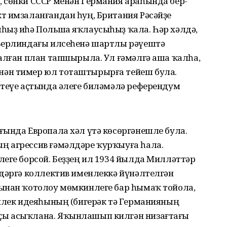
 сөнки СССР менән Германия араһында бер-
т имзаланғандан һуң, Британия Рәсәйҙе
һыҙ иһә Польша яҡлау­сыһыҙ ҡала. Һәр хәлдә,
 Берлиндағы илсеһенә шартлы рәүештә
талған план тапшырыла. Ул ғәмәлгә аша ҡалһа,
ән тимер юл тоташтырырға тейеш була.
әтеүе аҫтында әлеге биләмәлә референдум
ғында Европала хәл үтә көсөргәнешле була.
ң агрессив ғәмәлдәре ҡурҡыуға һала.
еге борсой. Беҙҙең ил 1934 йылда Милләттәр
ндәргә коллектив именлеккә йүнәлтелгән
ынан ҡотолоу мөмкинлеге бар һымаҡ тойола,
енлек идеяһының (бигерәк тә Германияның
ҫы асыҡлана. Яҡынлашып килгән низағтағы