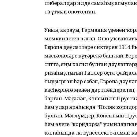
либералдар илде самаһыҙ асыуланд
тә үтмәй онотолған.
Уның ҡарауы, Германия үҙенең ҡор
мөмкинлеген алған. Ошо уҡ ваҡыт
Европа дәүләттәре сиктәрен 1914 й
мәсьәләләре күтәрелә башлай. Вер
ситтә, яңы хасил булған дәүләттә
ризаһыҙлығын Гитлер оҫта файҙала
тыуҙырған һәр сәбәп, Европа дәүл
көсһөҙлөгө менән дәртләндерелеп,
барған. Мәҫәлән, Көнсығыш Прусси
һәм улар ара­һында “Поляк коридо
булған. Мәғ­лүмдер, Көнсығыш Пру
һәм әлеге “коридорҙа” урынлашҡан
ҡалаһында ла күпселекте алман ҡә