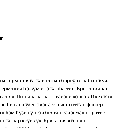
еш
ны Германияға ҡайтарып биреү талабын ҡуя.
 Германия һөжүм итә ҡалһа тип, Британиянан
а ла, Польшала ла — сәйәси көрсөк. Ике яҡта
кин Гитлер үҙен өйәнәге йыш тотҡан фюрер
ын һәм һүҙен үлсәй белгән сәйәсмән-стратег
башҡалар кеүек үк, Британия яғынан