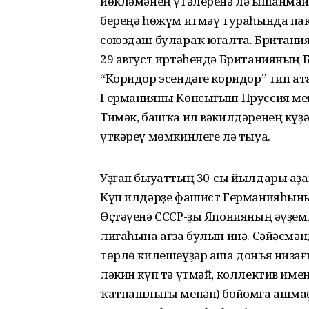
йөкләмәнең үтәлеренә лә ышанмай,
береңә һөжүм итмәү тураһында пак
союздаш булараҡ юғалта. Британия
29 август иртә­һендә Британияның
“Коридор эсендәге коридор” тип а
Германияны Көнсығыш Пруссия мен
Тимәк, башҡа ил вәкил­дәренең күҙ
үткәреү мөмкинлеге лә тыуа.
Уҙған быуаттың 30-сы йылдары аҙа­
Күп илдәрҙе фашист Германияһыны
Өҫтәүенә СССР-ҙы Японияның әүҙемл
лигаһына ағза булып инә. Сәйәсмә
төрлө килешеүҙәр аша донъя низағ
ләкин күп тә үтмәй, коллектив им
ҡатнашлығы менән) бойомға ашма