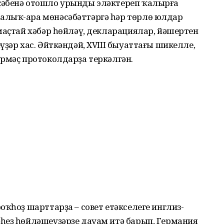
ҫәбенә отошло урынды эләктереп ҡалырға
алыҡ-ара мөнәсәбәттәргә һәр төрлө юлдар
маҫтай хәбәр һөйләү, декларациялар, йәшертен
үҙәр хас. Әйткәндәй, XVIII быуаттағы шикелле,
рмәҫ протоколдарҙа теркәлгән.
оҡһоҙ шарттарҙа – совет етәкселеге инглиз-
әһеҙ һөйләшеүҙәрҙе дауам итә барып, Германия