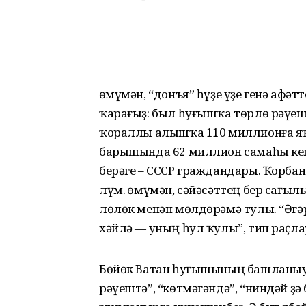
Ғөмүмән, “донъя” һүҙе үҙе генә афә
ҡарағыҙ: был һуғышҡа төрлө рәүешт
ҡораллы алышҡа 110 миллионға я
барышында 62 миллион самаһы кеш
берәге – СССР граждандары. Ҡорбанд
лүм. Ғөмүмән, сәйәсәттең бер сағы
лөлөк менән мөлдөрәмә тулы. “Әгәр
хәйлә — уның һул ҡулы”, тип раҫла
Бөйөк Ватан һуғышының башланыуы 
рәүештә”, “көтмәгәндә”, “ниндәй ҙ