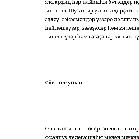
яҡтарҙың һәр ҡайһыһы бүтәндәр и
ынтыла. Шуғалыр ул йылдарҙағы х
эҙләү, сәйәсмәндәр үҙҙәре лә ышан
һөй­ләшеүҙәр, вәғәҙәләр һәм килеше
килешеүҙәр һәм вәғәҙәләр халыҡ кү
Сәйәсәттәге уңыш
Ошо ваҡытта – көсөргәнешле, тото­р
француз делегацияһы менән мәғә­н