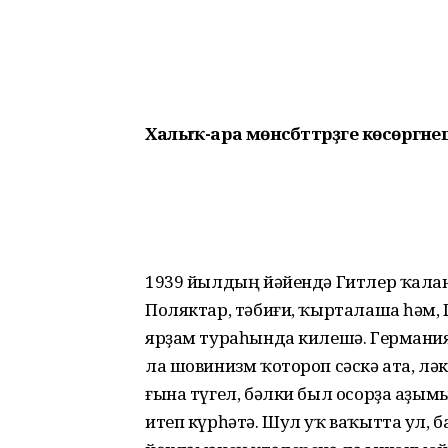
Халыҡ-ара мөнәсәбәттәрҙәге көсөргән
1939 йылдың йәйендә Гитлер ҡала
Поляктар, тәбиғи, ҡырталаша һәм,
ярҙам тураһында килешә. Германиял
ла шовинизм ҡотороп сәскә ата, лә
ғына түгел, бәлки был осорҙа аҙым
итеп күрһәтә. Шул уҡ ваҡытта ул, 