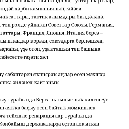
й ғына логикаға таянғанда ла, туптар шартлар,
индәй хәрби кампанияның сәйәси
 маҡсаттары, тактик алымдары билдәләнә.
төп ролде уйнаған Советтар Союзы, Германия,
аттары, Франция, Япония, Италия берсә –
ллы пландар ҡорған, союздарға берләшкән,
ыҫҡаһы, үҙе отоп, уҙаҡташын төп башына
йәсәттә ғәҙәти хәл.
у сәбәптәрен яҡшыраҡ аңлар өсөн мәхшәр
ошҡа әйләнеп ҡайтайыҡ.
йыу тураһында Версаль тыныслыҡ килешеүе
ан аяҡҡа баҫыу өсөн байтаҡ мөмкинлек
ргә тейешле репарациялар тураһында
Көнбайыш держа­валарҙа өҫтөнлөк иткән