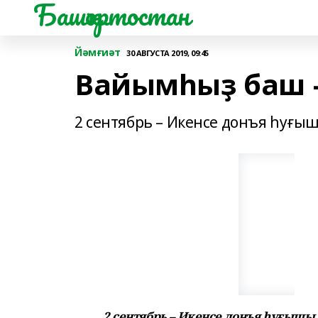
Башҡортостан
Йәмғиәт
30 АВГУСТА 2019, 09:45
Вайымһыҙ баш –
2 сентябрь – Икенсе донъя һуғы
2 сентябрь – Икенсе донъя һуғышы