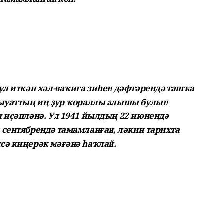
ул иткән хәл-ваҡиға зиһен дәфтәрендә ташҡа
быуаттың иң ҙур ҡораллы алышы булып
 иҫәпләнә. Ул 1941 йылдың 22 июнендә
 сентябрендә тамамланған, ләкин тарихта
сә киңерәк мәғәнә һаҡлай.