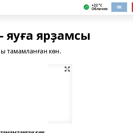
+22 °С
VK
Облачно
 яуға ярҙамсы
шы тамамланған көн.
 тамамланған көн.