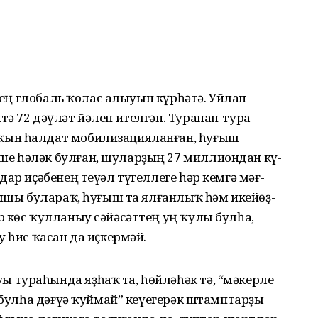
ттең глобаль ҡолас алыуын күрһәтә. Уйлап
ә 72 дәүләт йәлеп ителгән. Туранан-тура
ҡын һалдат мобилизацияланған, һуғыш
е һәләк булған, шуларҙың 27 миллиондан кү­
ар иҫәбенең теүәл түгеллеге һәр кемгә мәғ­
лышы булараҡ, һуғыш та ялғанлыҡ һәм икейөҙ­
 көс ҡулланыу сәйәсәттең уң ҡулы булһа,
у һис ҡасан да иҫкермәй.
тураһында яҙһаҡ та, һөйләһәк тә, “мәкерле
ә булһа дәғүә ҡуймай” кеүегерәк штамптарҙы