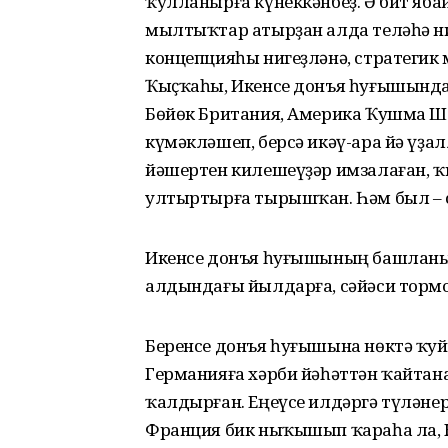
ҡулланырға күнеккәнбеҙ. Ә бит яба
мылтыҡтар атырҙан алда теләһә н
концепцияһы нигеҙләнә, стратегик
Ҡыҫҡаһы, Икенсе донъя һуғышында 
Бөйөк Британия, Америка Ҡушма Шт
күмәкләшеп, берсә икәү-ара йә үҙа
йәшертен килешеүҙәр имзалаған, ҡ
ултыртырға тырышҡан. Һәм был – сә
Икенсе донъя һуғышының башланы
алдындағы йылдарға, сәйәси торм
Беренсе донъя һуғышына нөктә ҡу
Германияға хәрби йәһәттән ҡайтан
ҡалдырған. Еңеүсе илдәргә түләне
Франция бик ны­ҡышып ҡараһа ла, 