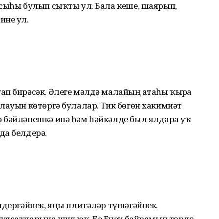
усыһы булып сыҡты ул. Бала кеше, шаярып,
ине ул.
п бирәсәк. Әлеге мәлдә малайҙың атаһы ҡырҙа
лауын көтөргә булалар. Тик бөгөн хакимиәт
 бәйләнешкә инә һәм һәйкәлде был ялдарҙа уҡ
да белдерә.
ндергәйнек, яңы плитәләр түшәгәйнек.
ҡуясаҡтарына шик юҡ. Беҙ Еңеү байрамын төрлө