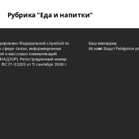
Рубрика "Еда и напитки"
рировано Федеральной службой по
Баш мөхәррир
в сфере связи, информационных
Исхаҡов Вәдүт Ғәйфулла у
ий и массовых коммуникаций
НАДЗОР). Регистрационный номер:
 ФС77-33205 от 11 сентября 2008 г.