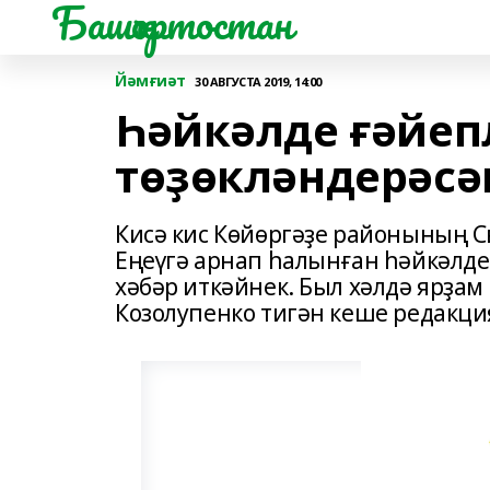
Башҡортостан
Йәмғиәт
30 АВГУСТА 2019, 14:00
Һәйкәлде ғәйеп
төҙөкләндерәсә
Кисә кис Көйөргәҙе районының 
Еңеүгә арнап һалынған һәйкәлде
хәбәр иткәйнек. Был хәлдә ярҙам
Козолупенко тигән кеше редакци