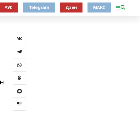
РУС
Telegram
Дзен
МАКС
ан