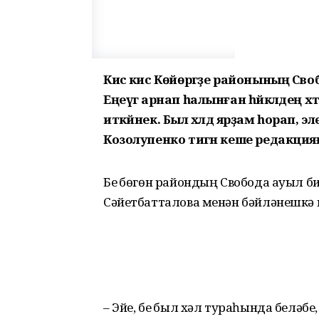
Кисә кис Көйөргәҙе районының С
Еңеүгә арнап һалынған һәйкәлдең х
иткәйнек. Был хәлдә ярҙам һорап, э
Козолупенко тигән кеше редакция
Беҙ бөгөн райондың Свобода ауыл 
Сәйетбатталова менән бәйләнешкә 
– Эйе, беҙ был хәл тураһында беләб