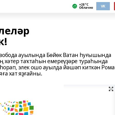
+28 °С
VK
Облачно
леләр
к!
Свобода ауылында Бөйөк Ватан һуғышында
ң хәтер таҡтаһын емереүҙәре тураһында
 һорап, элек ошо ауылда йәшәп киткән Ром
яға хат яҙғайны.