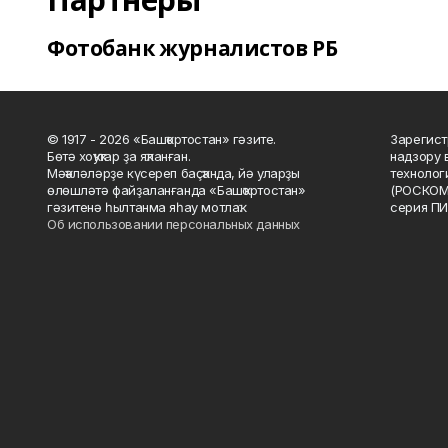
Фотобанк журналистов РБ
© 1917 - 2026 «Башҡортостан» гәзите.
Зарегист
Бөтә хоҡуҡтар ҙа яҡланған.
надзору 
Мәҡәләләрҙе күсереп баҫҡанда, йә уларҙы
технолог
өлөшләтә файҙаланғанда «Башҡортостан»
(РОСКОМ
гәзитенә һылтанма яһау мотлаҡ.
серия ПИ
Об использовании персональных данных