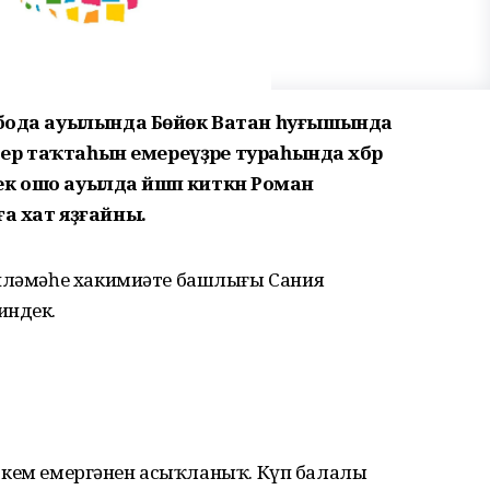
вобода ауылында Бөйөк Ватан һуғышында
әтер таҡтаһын емереүҙәре тураһында хәбәр
лек ошо ауылда йәшәп киткән Роман
ға хат яҙғайны.
биләмәһе хакимиәте башлығы Сания
индек.
еҙ, кем емергәнен асыҡланыҡ. Күп балалы