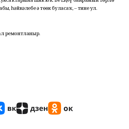
 һәйкәлебеҙ ҙә төҙөк буласаҡ, – тине ул.
ал ремонтланыр.