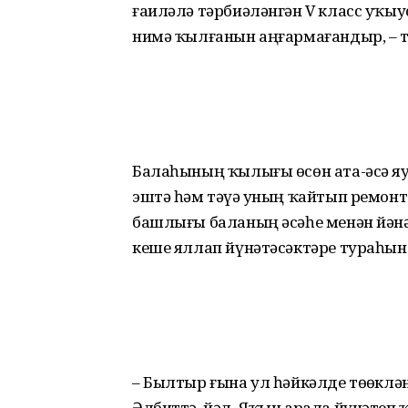
ғаиләлә тәрбиәләнгән V класс уҡы
нимә ҡылғанын аңғармағандыр, – т
Балаһының ҡылығы өсөн ата-әсә яуа
эштә һәм тәүҙә уның ҡайтып ремонт
башлығы баланың әсәһе менән йәнә
кеше яллап йүнәтәсәктәре тураһын
– Былтыр ғына ул һәйкәлде төҙөклә
Әлбиттә, йәл. Яҡын арала йүнәтеп 