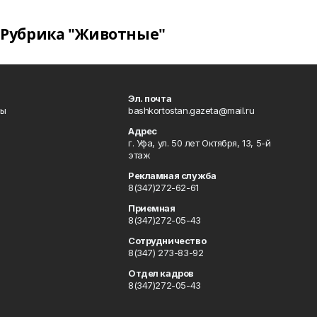
Рубрика "Животные"
Эл. почта
лы
bashkortostan.gazeta@mail.ru
Адрес
г. Уфа, ул. 50 лет Октября, 13, 5-й
этаж
Рекламная служба
8(347)272-62-61
Приемная
8(347)272-05-43
Сотрудничество
8(347) 273-83-92
Отдел кадров
8(347)272-05-43