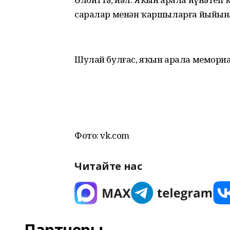
саралар менән ҡаршыларға йыйынабыҙ,
Шулай булғас, яҡын арала мемори
Фото: vk.com
Читайте нас
Партнеры