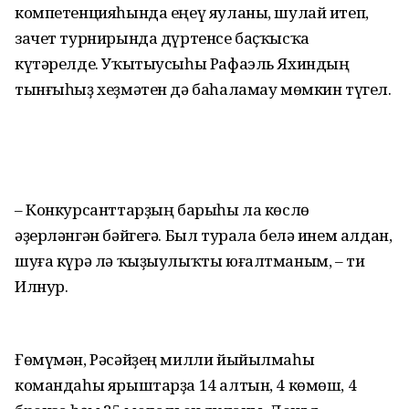
компетенцияһында еңеү яуланы, шулай итеп,
зачет турнирында дүртенсе баҫҡысҡа
күтәрелде. Уҡытыусыһы Рафаэль Яхиндың
тынғыһыҙ хеҙмәтен дә баһаламау мөмкин түгел.
– Конкурсанттарҙың барыһы ла көслө
әҙерләнгән бәйгегә. Был турала белә инем алдан,
шуға күрә лә ҡыҙыулыҡты юғалтманым, – ти
Илнур.
Ғөмүмән, Рәсәйҙең милли йыйылмаһы
командаһы ярыштарҙа 14 алтын, 4 көмөш, 4