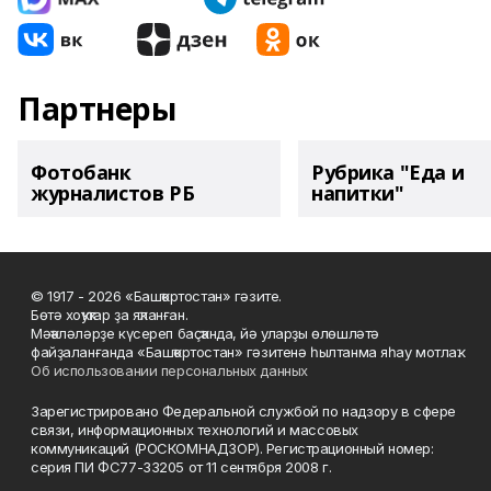
Партнеры
Фотобанк
Рубрика "Еда и
журналистов РБ
напитки"
© 1917 - 2026 «Башҡортостан» гәзите.
Бөтә хоҡуҡтар ҙа яҡланған.
Мәҡәләләрҙе күсереп баҫҡанда, йә уларҙы өлөшләтә
файҙаланғанда «Башҡортостан» гәзитенә һылтанма яһау мотлаҡ.
Об использовании персональных данных
Зарегистрировано Федеральной службой по надзору в сфере
связи, информационных технологий и массовых
коммуникаций (РОСКОМНАДЗОР). Регистрационный номер:
серия ПИ ФС77-33205 от 11 сентября 2008 г.