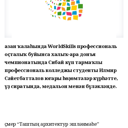
Ҡазан ҡалаһында WorldSkills профессиональ
оҫталыҡ буйынса халыҡ-ара донъя
чемпионатында Сибай күп тармаҡлы
профессиональ колледжы студенты Илмир
Сәйетбатталов юғары һөҙөмтәләр күрһәтте,
үҙ сиратында, медальон менән бүләкләнде.
Үҫмер “Таштың архитектур эшләнмәһе”