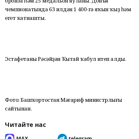
бронза һәм 25 медальон яуланы. Донъя
чемпионатында 63 илдән 1 400-гә яҡын ҡыҙ һәм
егет ҡатнашты.
Эстафетаны Рәсәйҙән Ҡытай ҡабул итеп алды.
Фото: Башҡортостан Мәғариф министрлығы
сайтынан.
Читайте нас