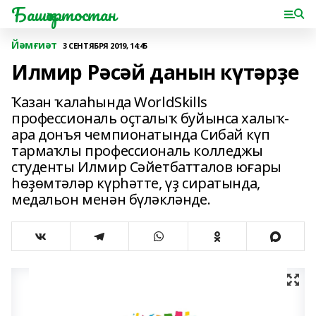
Башҡортостан
Йәмғиәт
3 СЕНТЯБРЯ 2019, 14:45
Илмир Рәсәй данын күтәрҙе
Ҡазан ҡалаһында WorldSkills
профессиональ оҫталыҡ буйынса халыҡ-
ара донъя чемпионатында Сибай күп
тармаҡлы профессиональ колледжы
студенты Илмир Сәйетбатталов юғары
һөҙөмтәләр күрһәтте, үҙ сиратында,
медальон менән бүләкләнде.