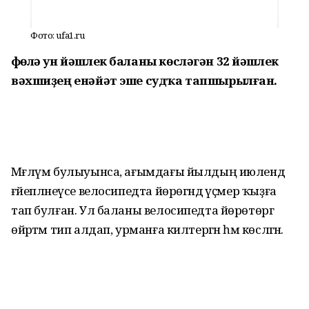
Фото: ufa1.ru
Өфөлә ун йәшлек баланы көсләгән 32 йәшлек
вәхшиҙең енәйәт эше судҡа тапшырылған.
Мәғлүм булыуынса, ағымдағы йылдың июлендә
ғәйепләнеүсе велосипедта йөрөгәндә үҫмер ҡыҙға
тап булған. Ул баланы велосипедта йөрөтөргә
өйрәтәм тип алдап, урманға килтергән һәм көсләгән.