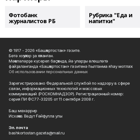
Фотобанк
Рубрика "Еда и
журналистов РБ
напитки"
© 1917 - 2026 «Башҡортостан» гәзите.
Бөтә хоҡуҡтар ҙа яҡланған.
Мәҡәләләрҙе күсереп баҫҡанда, йә уларҙы өлөшләтә
файҙаланғанда «Башҡортостан» гәзитенә һылтанма яһау мотлаҡ.
Об использовании персональных данных
Зарегистрировано Федеральной службой по надзору в сфере
связи, информационных технологий и массовых
коммуникаций (РОСКОМНАДЗОР). Регистрационный номер:
серия ПИ ФС77-33205 от 11 сентября 2008 г.
Баш мөхәррир
Исхаҡов Вәдүт Ғәйфулла улы
Эл. почта
bashkortostan.gazeta@mail.ru