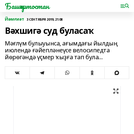
Башҡортостан
Йәмғиәт
3 СЕНТЯБРЯ 2019, 21:08
Вәхшигә суд буласаҡ
Мәғлүм булыуынса, ағымдағы йылдың
июлендә ғәйепләнеүсе велосипедта
йөрөгәндә үҫмер ҡыҙға тап була...