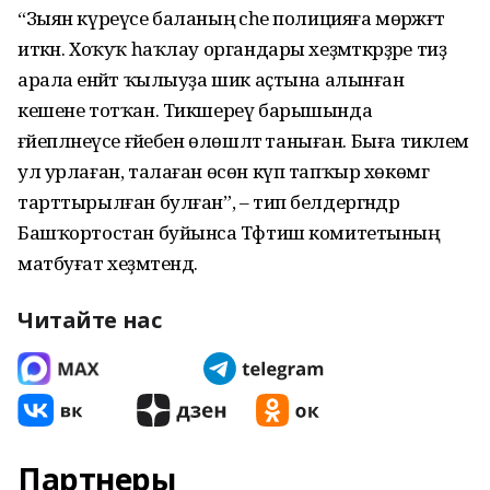
“Зыян күреүсе баланың әсәһе полицияға мөрәжәғәт
иткән. Хоҡуҡ һаҡлау органдары хеҙмәткәрҙәре тиҙ
арала енәйәт ҡылыуҙа шик аҫтына алынған
кешене тотҡан. Тикшереү барышында
ғәйепләнеүсе ғәйебен өлөшләтә таныған. Быға тиклем
ул урлаған, талаған өсөн күп тапҡыр хөкөмгә
тарттырылған булған”, – тип белдергәндәр
Башҡортостан буйынса Тәфтиш комитетының
матбуғат хеҙмәтендә.
Читайте нас
Партнеры