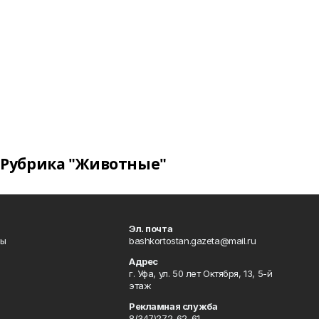
Рубрика "Животные"
Эл. почта
лы
bashkortostan.gazeta@mail.ru
Адрес
г. Уфа, ул. 50 лет Октября, 13, 5-й
этаж
Рекламная служба
8(347)272-62-61