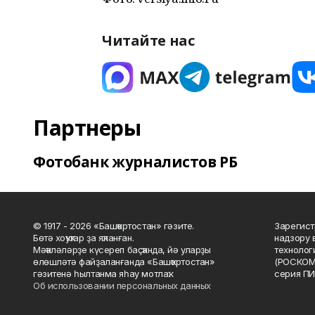
Читайте нас
Партнеры
Фотобанк журналистов РБ
© 1917 - 2026 «Башҡортостан» гәзите.
Зарегист
Бөтә хоҡуҡтар ҙа яҡланған.
надзору 
Мәҡәләләрҙе күсереп баҫҡанда, йә уларҙы
технолог
өлөшләтә файҙаланғанда «Башҡортостан»
(РОСКОМ
гәзитенә һылтанма яһау мотлаҡ.
серия ПИ
Об использовании персональных данных