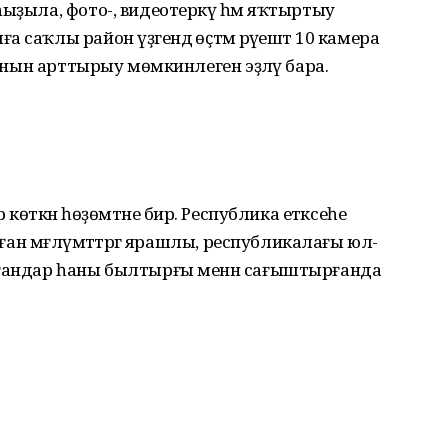
ыҙыла, фото-, видеотеркәү һәм яҡтыртыу
саҡлы район үҙәгендә өҫтәмә рәүештә 10 камера
һанын арттырыу мөмкинлеген эҙләү бара.
 көткән һөҙөмтәне бирә. Республика етәксеһе
нған мәғлүмәттәргә ярашлы, республикалағы юл-
лғандар һаны былтырғы менән сағыштырғанда