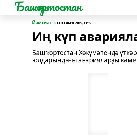
Башҡортостан
Йәмғиәт
5 СЕНТЯБРЯ 2019, 11:15
Иң күп авариял
Башҡортостан Хөкүмәтендә үткәр
юлдарындағы аварияларҙы кәмет