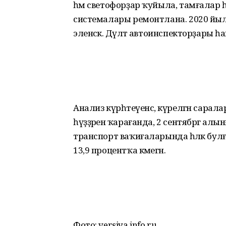
һәм светофорҙар ҡуйыла, тамғалар һ
системалары ремонтлана. 2020 йылға 
эленәсәк. Дәүләт автоинспекторҙары 
Анализ күрһәтеүенсә, күрелгән саралар
һүҙҙәренә ҡарағанда, 2 сентябргә алы
транспорт ваҡиғаларында һәләк бу
13,9 процентҡа кәмегән.
Фото: versiya.info.ru