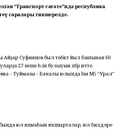
елгән “Транспорт сәғәте”ндә республика
еү саралары тикшерелде.
 Айҙар Суфиянов был төбәктә йыл башынан 60
ларҙа 27 кеше һәләк булыуын хәбәр итте.
аевка – Туймазы – Баҡалы юлында һәм М5 “Урал”
а бында юл япмаһын яҡшырталар, юл билдәләре