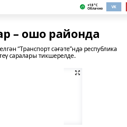
+18 °С
VK
Облачно
ар – ошо районда
елгән “Транспорт сәғәте”ндә республика
еү саралары тикшерелде.