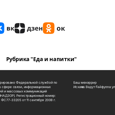
Рубрика "Еда и напитки"
рировано Федеральной службой по
Баш мөхәррир
в сфере связи, информационных
Исхаҡов Вәдүт Ғәйфулла у
ий и массовых коммуникаций
НАДЗОР). Регистрационный номер:
 ФС77-33205 от 11 сентября 2008 г.