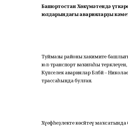
Башҡортостан Хөкүмәтендә үткәр
юлдарындағы аварияларҙы кәмет
Туймазы районы хакимиәте башлығы
юл-транспорт ваҡиғаһы теркәлеүен, у
Күпселек авариялар Бәләбәй – Никол
трассаһында булған.
Хәүефһеҙлекте көсәйтеү маҡсатынд