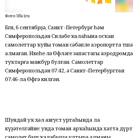
Фото: Ufa 1ru
Бөгөн, 6 сентябрҙә, Санкт -Петербург һәм
Симферопольдән Силәбе ҡалаһына осҡан
самолеттар ҡуйы томан сәбәпле аэропортта төшә
алмаған. Икеһе лә Өфөләге запастағы аэродромда
туҡтарға мәжбүр булған. Самолеттар
Симферопольдән 07:42, ә Санкт–Петербургтан
07:46-ла Өфөгә килгән.
Шундай уҡ хәл август уртаһында ла
күҙәтелгәйне: унда томан арҡаһында хатта дүрт
самолет баш ҡалабыҙҙа ултыра алманы.