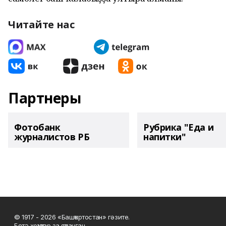
Читайте нас
Партнеры
Фотобанк
Рубрика "Еда и
журналистов РБ
напитки"
© 1917 - 2026 «Башҡортостан» гәзите.
Бөтә хоҡуҡтар ҙа яҡланған.