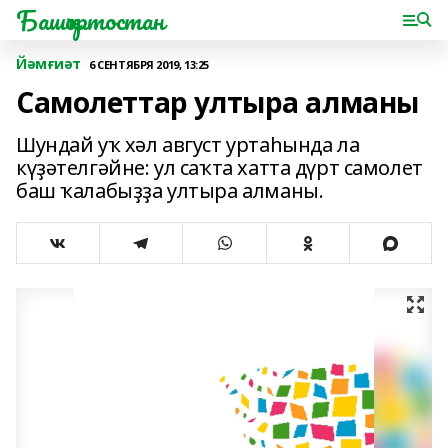
Башҡортостан
Йәмғиәт
6 СЕНТЯБРЯ 2019, 13:25
Самолеттар ултыра алманы
Шундай уҡ хәл август уртаһында ла
күҙәтелгәйне: ул саҡта хатта дүрт самолет
баш ҡалабыҙҙа ултыра алманы.