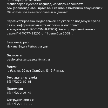
Мәҡәләләрҙе күсереп баҫҡанда, йә уларҙы өлөшләтә
файҙаланғанда «Башҡортостан» гәзитенә һылтанма яһау мотлаҡ.
Об использовании персональных данных
Зарегистрировано Федеральной службой по надзору в сфере
связи, информационных технологий и массовых
коммуникаций (РОСКОМНАДЗОР). Регистрационный номер:
серия ПИ ФС77-33205 от 11 сентября 2008 г.
Баш мөхәррир
Исхаҡов Вәдүт Ғәйфулла улы
Эл. почта
bashkortostan.gazeta@mail.ru
Адрес
г. Уфа, ул. 50 лет Октября, 13, 5-й этаж
Рекламная служба
8(347)272-62-61
Приемная
8(347)272-05-43
Сотрудничество
8(347) 273-83-92