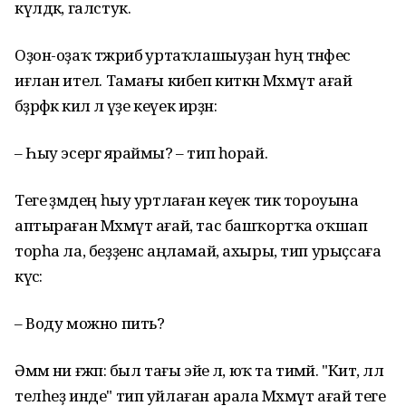
күлдәк, галстук.
Оҙон-оҙаҡ тәжрибә уртаҡлашыуҙан һуң тәнәфес
иғлан ителә. Тамағы кибеп киткән Мәхмүт ағай
бәҙрәфкә килә лә үҙе кеүек ирҙән:
– Һыу эсергә яраймы? – тип һорай.
Теге әҙәмдең һыу уртлаған кеүек тик тороуына
аптыраған Мәхмүт ағай, тас башҡортҡа оҡшап
торһа ла, беҙҙенсә аңламай, ахыры, тип урыҫсаға
күсә:
– Воду можно пить?
Әммә ни ғәжәп: был тағы эйе лә, юҡ та тимәй. "Кит, әллә
телһеҙ инде" тип уйлаған арала Мәхмүт ағай теге