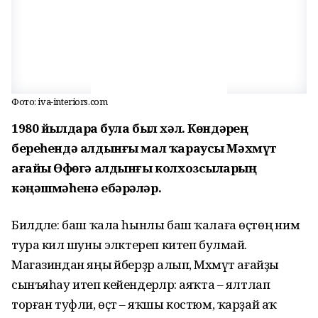
Фото: iva-interiors.com
1980 йылдарҙа була был хәл. Көндәрҙең
береһендә алдынғы мал ҡараусы Мәхмүт
ағайҙы Өфөгә алдынғы колхозсыларҙың
кәңәшмәһенә ебәрәләр.
Билдәле: баш ҡала һынлы баш ҡалаға өҫтөңә нимә
тура килә шуны эләктереп китеп булмай.
Магазиндан яңы әйберҙәр алып, Мәхмүт ағайҙы
сынъяһау итеп кейендерәләр: аяҡта – ялтлап
торған туфли, өҫтә – яҡшы костюм, ҡарҙай аҡ