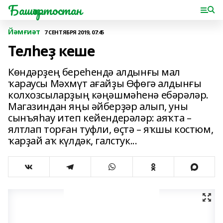
Башҡортостан
Йәмғиәт
7 СЕНТЯБРЯ 2019, 07:45
Телһеҙ кеше
Көндәрҙең береһендә алдынғы мал
ҡараусы Мәхмүт ағайҙы Өфөгә алдынғы
колхозсыларҙың кәңәшмәһенә ебәрәләр.
Магазиндан яңы әйберҙәр алып, уны
сынъяһау итеп кейендерәләр: аяҡта –
ялтлап торған туфли, өҫтә – яҡшы костюм,
ҡарҙай аҡ күлдәк, галстук...