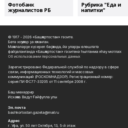
Фотобанк
Рубрика "Еда и
журналистов РБ
напитки"
© 1917 - 2026 «Башҡортостан» гәзите.
Бөтә хоҡуҡтар ҙа яҡланған.
Мәҡәләләрҙе күсереп баҫҡанда, йә уларҙы өлөшләтә
файҙаланғанда «Башҡортостан» гәзитенә һылтанма яһау мотлаҡ.
Об использовании персональных данных
Зарегистрировано Федеральной службой по надзору в сфере
связи, информационных технологий и массовых
коммуникаций (РОСКОМНАДЗОР). Регистрационный номер:
серия ПИ ФС77-33205 от 11 сентября 2008 г.
Баш мөхәррир
Исхаҡов Вәдүт Ғәйфулла улы
Эл. почта
bashkortostan.gazeta@mail.ru
Адрес
г. Уфа, ул. 50 лет Октября, 13, 5-й этаж