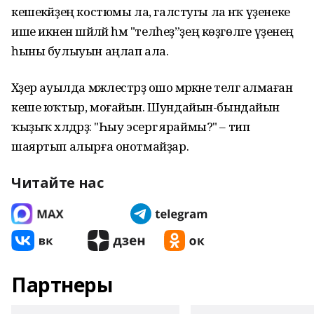
кешекәйҙең костюмы ла, галстугы ла нәҡ үҙенеке
ише икәнен шәйләй һәм "телһеҙ”ҙең көҙгөләге үҙенең
һыны булыуын аңлап ала.
Хәҙер ауылда мәжлестәрҙә ошо мәрәкәне телгә алмаған
кеше юҡтыр, моғайын. Шундайын-бындайын
ҡыҙыҡ хәлдәрҙә: "Һыу эсергә яраймы?" – тип
шаяртып алырға онотмайҙар.
Читайте нас
Партнеры